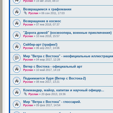
Руслан
»
19 авг 2018, 08:37
Возвращаемся к графомании
Руслан
»
06 сен 2011, 17:03
Возвращение в космос
Руслан
»
07 янв 2018, 07:37
"Дорога домой" (космоопера, военные приключения)
Руслан
»
10 янв 2018, 15:57
Сейбер-арт (трафик!)
Руслан
»
06 апр 2017, 14:06
Мир "Ветра с Востока" - неофициальные иллюстраци
Руслан
»
04 мар 2017, 12:28
Ветер с Востока - официальный арт
Руслан
»
10 май 2017, 14:19
Поднимается буря (Ветер с Востока-2)
Руслан
»
08 янв 2017, 13:21
Коммандер, майор, капитан и научный офицер...
Руслан
»
20 фев 2013, 19:36
Мир "Ветра с Востока" - глоссарий.
Руслан
»
09 фев 2017, 14:54