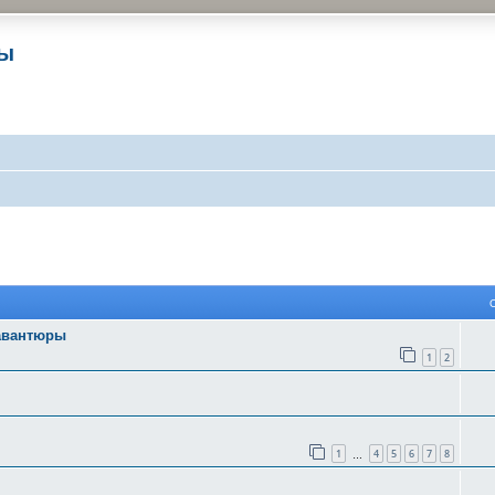
ры
 поиск
 авантюры
1
2
1
4
5
6
7
8
…