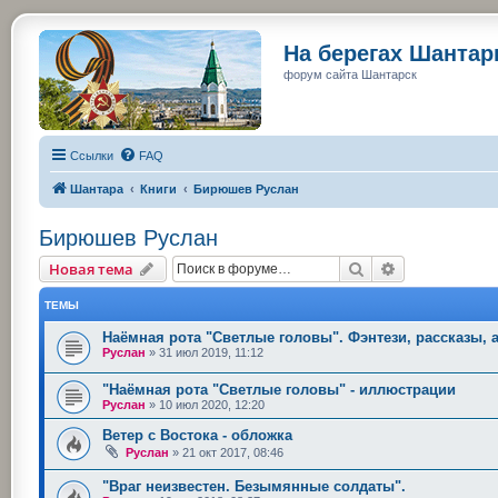
На берегах Шанта
форум сайта Шантарск
Ссылки
FAQ
Шантара
Книги
Бирюшев Руслан
Бирюшев Руслан
Поиск
Расширенный
Новая тема
ТЕМЫ
Наёмная рота "Светлые головы". Фэнтези, рассказы,
Руслан
»
31 июл 2019, 11:12
"Наёмная рота "Светлые головы" - иллюстрации
Руслан
»
10 июл 2020, 12:20
Ветер с Востока - обложка
Руслан
»
21 окт 2017, 08:46
"Враг неизвестен. Безымянные солдаты".