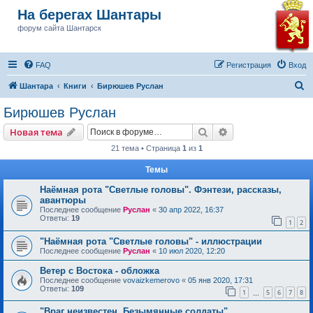
На берегах Шантары
форум сайта Шантарск
FAQ
Регистрация
Вход
П
Шантара
Книги
Бирюшев Руслан
о
Бирюшев Руслан
и
Поиск
Расширенный пои
Новая тема
с
21 тема • Страница
1
из
1
к
Темы
Наёмная рота "Светлые головы". Фэнтези, рассказы,
авантюры
Последнее сообщение
Руслан
«
30 апр 2022, 16:37
Ответы:
19
1
2
"Наёмная рота "Светлые головы" - иллюстрации
Последнее сообщение
Руслан
«
10 июл 2020, 12:20
Ветер с Востока - обложка
Последнее сообщение
vovaizkemerovo
«
05 янв 2020, 17:31
Ответы:
109
1
5
6
7
8
…
"Враг неизвестен. Безымянные солдаты".