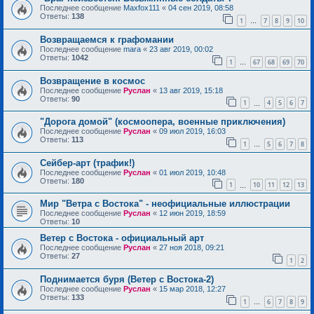
Последнее сообщение
Maxfox111
«
04 сен 2019, 08:58
Ответы:
138
1
7
8
9
10
…
Возвращаемся к графомании
Последнее сообщение
mara
«
23 авг 2019, 00:02
Ответы:
1042
1
67
68
69
70
…
Возвращение в космос
Последнее сообщение
Руслан
«
13 авг 2019, 15:18
Ответы:
90
1
4
5
6
7
…
"Дорога домой" (космоопера, военные приключения)
Последнее сообщение
Руслан
«
09 июл 2019, 16:03
Ответы:
113
1
5
6
7
8
…
Сейбер-арт (трафик!)
Последнее сообщение
Руслан
«
01 июл 2019, 10:48
Ответы:
180
1
10
11
12
13
…
Мир "Ветра с Востока" - неофициальные иллюстрации
Последнее сообщение
Руслан
«
12 июн 2019, 18:59
Ответы:
10
Ветер с Востока - официальный арт
Последнее сообщение
Руслан
«
27 ноя 2018, 09:21
Ответы:
27
1
2
Поднимается буря (Ветер с Востока-2)
Последнее сообщение
Руслан
«
15 мар 2018, 12:27
Ответы:
133
1
6
7
8
9
…