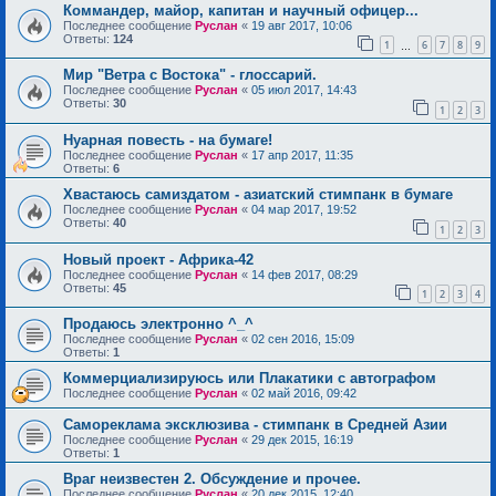
Коммандер, майор, капитан и научный офицер...
Последнее сообщение
Руслан
«
19 авг 2017, 10:06
Ответы:
124
1
6
7
8
9
…
Мир "Ветра с Востока" - глоссарий.
Последнее сообщение
Руслан
«
05 июл 2017, 14:43
Ответы:
30
1
2
3
Нуарная повесть - на бумаге!
Последнее сообщение
Руслан
«
17 апр 2017, 11:35
Ответы:
6
Хвастаюсь самиздатом - азиатский стимпанк в бумаге
Последнее сообщение
Руслан
«
04 мар 2017, 19:52
Ответы:
40
1
2
3
Новый проект - Африка-42
Последнее сообщение
Руслан
«
14 фев 2017, 08:29
Ответы:
45
1
2
3
4
Продаюсь электронно ^_^
Последнее сообщение
Руслан
«
02 сен 2016, 15:09
Ответы:
1
Коммерциализируюсь или Плакатики с автографом
Последнее сообщение
Руслан
«
02 май 2016, 09:42
Самореклама эксклюзива - стимпанк в Средней Азии
Последнее сообщение
Руслан
«
29 дек 2015, 16:19
Ответы:
1
Враг неизвестен 2. Обсуждение и прочее.
Последнее сообщение
Руслан
«
20 дек 2015, 12:40