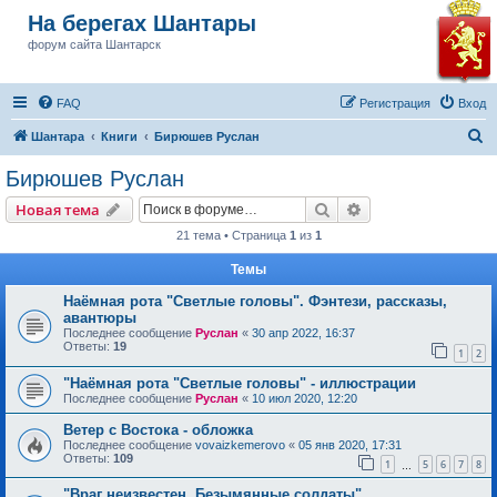
На берегах Шантары
форум сайта Шантарск
FAQ
Регистрация
Вход
П
Шантара
Книги
Бирюшев Руслан
о
Бирюшев Руслан
и
Поиск
Расширенный пои
Новая тема
с
21 тема • Страница
1
из
1
к
Темы
Наёмная рота "Светлые головы". Фэнтези, рассказы,
авантюры
Последнее сообщение
Руслан
«
30 апр 2022, 16:37
Ответы:
19
1
2
"Наёмная рота "Светлые головы" - иллюстрации
Последнее сообщение
Руслан
«
10 июл 2020, 12:20
Ветер с Востока - обложка
Последнее сообщение
vovaizkemerovo
«
05 янв 2020, 17:31
Ответы:
109
1
5
6
7
8
…
"Враг неизвестен. Безымянные солдаты".