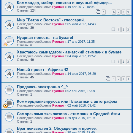
Коммандер, майор, капитан и научный офицер...
Последнее сообщение
Руслан
«
19 авг 2017, 10:06
Ответы:
124
1
6
7
8
9
…
Мир "Ветра с Востока" - глоссарий.
Последнее сообщение
Руслан
«
05 июл 2017, 14:43
Ответы:
30
1
2
3
Нуарная повесть - на бумаге!
Последнее сообщение
Руслан
«
17 апр 2017, 11:35
Ответы:
6
Хвастаюсь самиздатом - азиатский стимпанк в бумаге
Последнее сообщение
Руслан
«
04 мар 2017, 19:52
Ответы:
40
1
2
3
Новый проект - Африка-42
Последнее сообщение
Руслан
«
14 фев 2017, 08:29
Ответы:
45
1
2
3
4
Продаюсь электронно ^_^
Последнее сообщение
Руслан
«
02 сен 2016, 15:09
Ответы:
1
Коммерциализируюсь или Плакатики с автографом
Последнее сообщение
Руслан
«
02 май 2016, 09:42
Самореклама эксклюзива - стимпанк в Средней Азии
Последнее сообщение
Руслан
«
29 дек 2015, 16:19
Ответы:
1
Враг неизвестен 2. Обсуждение и прочее.
Последнее сообщение
Руслан
«
20 дек 2015, 12:40