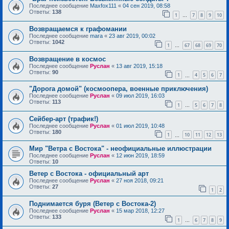
Последнее сообщение
Maxfox111
«
04 сен 2019, 08:58
Ответы:
138
1
7
8
9
10
…
Возвращаемся к графомании
Последнее сообщение
mara
«
23 авг 2019, 00:02
Ответы:
1042
1
67
68
69
70
…
Возвращение в космос
Последнее сообщение
Руслан
«
13 авг 2019, 15:18
Ответы:
90
1
4
5
6
7
…
"Дорога домой" (космоопера, военные приключения)
Последнее сообщение
Руслан
«
09 июл 2019, 16:03
Ответы:
113
1
5
6
7
8
…
Сейбер-арт (трафик!)
Последнее сообщение
Руслан
«
01 июл 2019, 10:48
Ответы:
180
1
10
11
12
13
…
Мир "Ветра с Востока" - неофициальные иллюстрации
Последнее сообщение
Руслан
«
12 июн 2019, 18:59
Ответы:
10
Ветер с Востока - официальный арт
Последнее сообщение
Руслан
«
27 ноя 2018, 09:21
Ответы:
27
1
2
Поднимается буря (Ветер с Востока-2)
Последнее сообщение
Руслан
«
15 мар 2018, 12:27
Ответы:
133
1
6
7
8
9
…