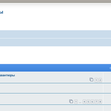
ры
 поиск
 авантюры
1
2
1
4
5
6
7
8
…