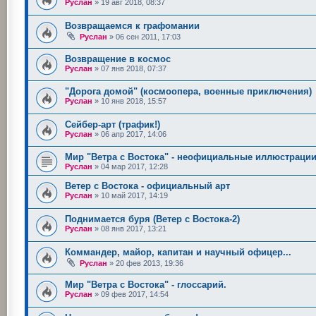
Руслан
»
19 авг 2018, 08:37
Возвращаемся к графомании
Руслан
»
06 сен 2011, 17:03
Возвращение в космос
Руслан
»
07 янв 2018, 07:37
"Дорога домой" (космоопера, военные приключения)
Руслан
»
10 янв 2018, 15:57
Сейбер-арт (трафик!)
Руслан
»
06 апр 2017, 14:06
Мир "Ветра с Востока" - неофициальные иллюстраци
Руслан
»
04 мар 2017, 12:28
Ветер с Востока - официальный арт
Руслан
»
10 май 2017, 14:19
Поднимается буря (Ветер с Востока-2)
Руслан
»
08 янв 2017, 13:21
Коммандер, майор, капитан и научный офицер...
Руслан
»
20 фев 2013, 19:36
Мир "Ветра с Востока" - глоссарий.
Руслан
»
09 фев 2017, 14:54