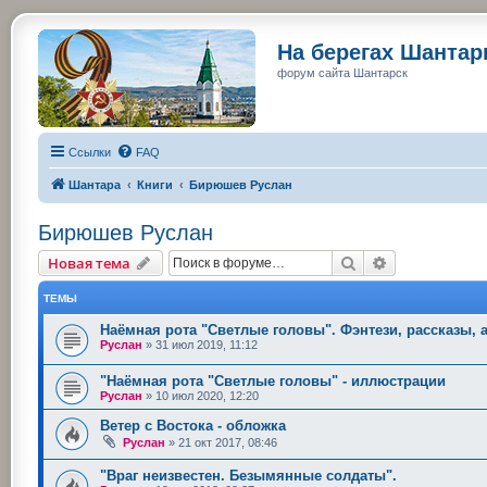
На берегах Шанта
форум сайта Шантарск
Ссылки
FAQ
Шантара
Книги
Бирюшев Руслан
Бирюшев Руслан
Поиск
Расширенный
Новая тема
ТЕМЫ
Наёмная рота "Светлые головы". Фэнтези, рассказы,
Руслан
»
31 июл 2019, 11:12
"Наёмная рота "Светлые головы" - иллюстрации
Руслан
»
10 июл 2020, 12:20
Ветер с Востока - обложка
Руслан
»
21 окт 2017, 08:46
"Враг неизвестен. Безымянные солдаты".