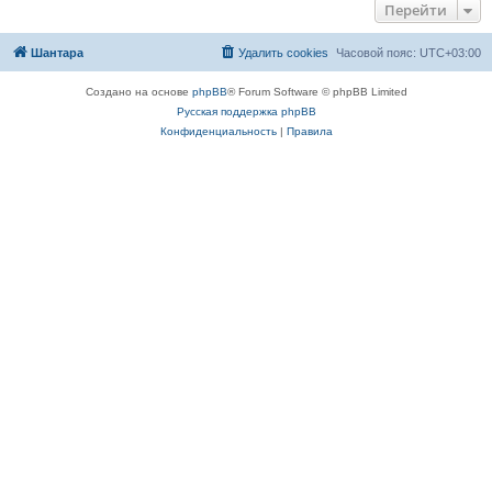
Перейти
Шантара
Удалить cookies
Часовой пояс:
UTC+03:00
Создано на основе
phpBB
® Forum Software © phpBB Limited
Русская поддержка phpBB
Конфиденциальность
|
Правила