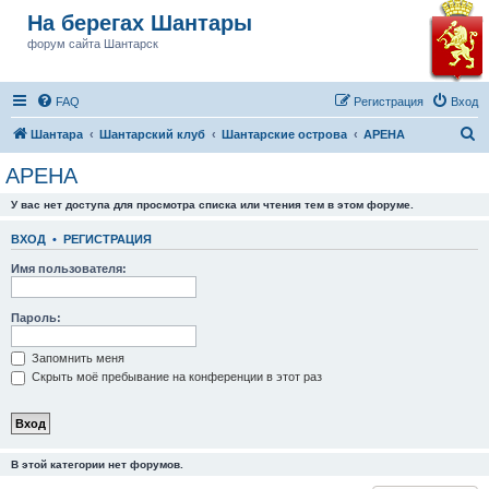
На берегах Шантары
форум сайта Шантарск
FAQ
Регистрация
Вход
П
Шантара
Шантарский клуб
Шантарские острова
АРЕНА
о
АРЕНА
и
У вас нет доступа для просмотра списка или чтения тем в этом форуме.
с
к
ВХОД
•
РЕГИСТРАЦИЯ
Имя пользователя:
Пароль:
Запомнить меня
Скрыть моё пребывание на конференции в этот раз
В этой категории нет форумов.