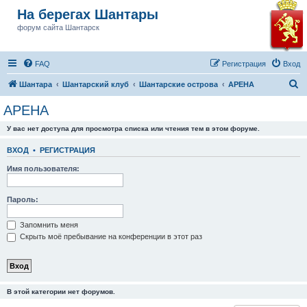
На берегах Шантары
форум сайта Шантарск
FAQ
Регистрация
Вход
П
Шантара
Шантарский клуб
Шантарские острова
АРЕНА
о
АРЕНА
и
У вас нет доступа для просмотра списка или чтения тем в этом форуме.
с
к
ВХОД
•
РЕГИСТРАЦИЯ
Имя пользователя:
Пароль:
Запомнить меня
Скрыть моё пребывание на конференции в этот раз
В этой категории нет форумов.