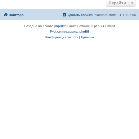
Перейти
Шантара
Удалить cookies
Часовой пояс:
UTC+03:00
Создано на основе
phpBB
® Forum Software © phpBB Limited
Русская поддержка phpBB
Конфиденциальность
|
Правила