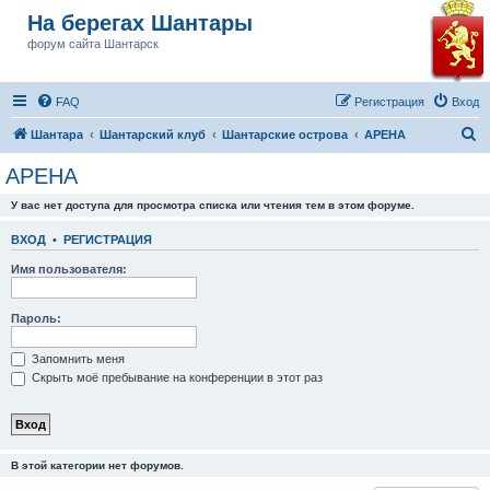
На берегах Шантары
форум сайта Шантарск
FAQ
Регистрация
Вход
П
Шантара
Шантарский клуб
Шантарские острова
АРЕНА
о
АРЕНА
и
У вас нет доступа для просмотра списка или чтения тем в этом форуме.
с
к
ВХОД
•
РЕГИСТРАЦИЯ
Имя пользователя:
Пароль:
Запомнить меня
Скрыть моё пребывание на конференции в этот раз
В этой категории нет форумов.