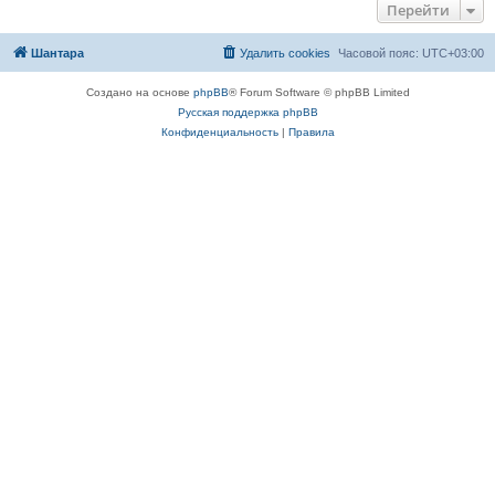
Перейти
Шантара
Удалить cookies
Часовой пояс:
UTC+03:00
Создано на основе
phpBB
® Forum Software © phpBB Limited
Русская поддержка phpBB
Конфиденциальность
|
Правила