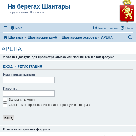
На берегах Шантары
форум сайта Шантарск
FAQ
Регистрация
Вход
П
Шантара
Шантарский клуб
Шантарские острова
АРЕНА
о
АРЕНА
и
У вас нет доступа для просмотра списка или чтения тем в этом форуме.
с
к
ВХОД
•
РЕГИСТРАЦИЯ
Имя пользователя:
Пароль:
Запомнить меня
Скрыть моё пребывание на конференции в этот раз
В этой категории нет форумов.