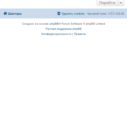
Перейти
Шантара
Удалить cookies
Часовой пояс:
UTC+03:00
Создано на основе
phpBB
® Forum Software © phpBB Limited
Русская поддержка phpBB
Конфиденциальность
|
Правила