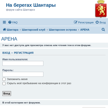
На берегах Шантары
форум сайта Шантарск
FAQ
Регистрация
Вход
П
Шантара
Шантарский клуб
Шантарские острова
АРЕНА
о
АРЕНА
и
У вас нет доступа для просмотра списка или чтения тем в этом форуме.
с
к
ВХОД
•
РЕГИСТРАЦИЯ
Имя пользователя:
Пароль:
Запомнить меня
Скрыть моё пребывание на конференции в этот раз
В этой категории нет форумов.