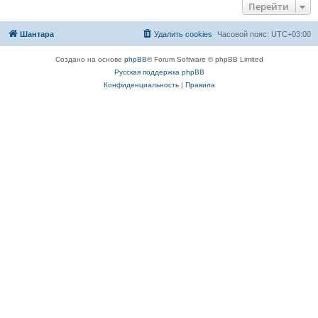
Перейти
Шантара
Удалить cookies
Часовой пояс:
UTC+03:00
Создано на основе
phpBB
® Forum Software © phpBB Limited
Русская поддержка phpBB
Конфиденциальность
|
Правила