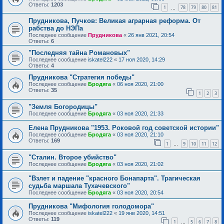
Ответы:
1203
1
78
79
80
81
…
Прудникова, Пучков: Великая аграрная реформа. От
рабства до НЭПа
Последнее сообщение
Прудникова
«
26 янв 2021, 20:54
Ответы:
6
"Последняя тайна Романовых"
Последнее сообщение
iskatel222
«
17 ноя 2020, 14:29
Ответы:
4
Прудникова "Стратегия победы"
Последнее сообщение
Бродяга
«
06 ноя 2020, 21:00
Ответы:
35
1
2
3
"Земля Богородицы"
Последнее сообщение
Бродяга
«
03 ноя 2020, 21:33
Елена Прудникова "1953. Роковой год советской истории"
Последнее сообщение
Бродяга
«
03 ноя 2020, 21:10
Ответы:
169
1
9
10
11
12
…
"Сталин. Второе убийство"
Последнее сообщение
Бродяга
«
03 ноя 2020, 21:02
"Взлет и падение "красного Бонапарта". Трагическая
судьба маршала Тухачевского"
Последнее сообщение
Бродяга
«
03 ноя 2020, 20:54
Прудникова "Мифология голодомора"
Последнее сообщение
iskatel222
«
19 янв 2020, 14:51
Ответы:
119
1
5
6
7
8
…