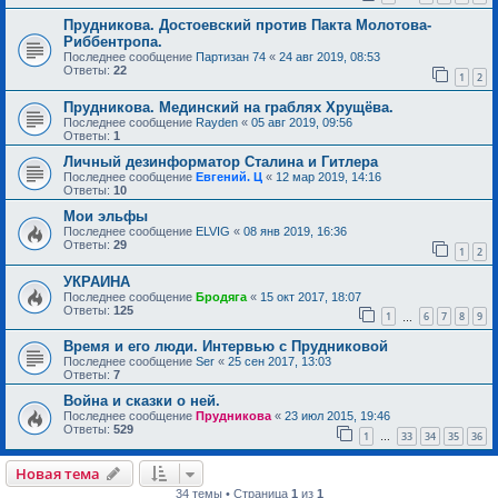
Прудникова. Достоевский против Пакта Молотова-
Риббентропа.
Последнее сообщение
Партизан 74
«
24 авг 2019, 08:53
Ответы:
22
1
2
Прудникова. Мединский на граблях Хрущёва.
Последнее сообщение
Rayden
«
05 авг 2019, 09:56
Ответы:
1
Личный дезинформатор Сталина и Гитлера
Последнее сообщение
Евгений. Ц
«
12 мар 2019, 14:16
Ответы:
10
Мои эльфы
Последнее сообщение
ELVIG
«
08 янв 2019, 16:36
Ответы:
29
1
2
УКРАИНА
Последнее сообщение
Бродяга
«
15 окт 2017, 18:07
Ответы:
125
1
6
7
8
9
…
Время и его люди. Интервью с Прудниковой
Последнее сообщение
Ser
«
25 сен 2017, 13:03
Ответы:
7
Война и сказки о ней.
Последнее сообщение
Прудникова
«
23 июл 2015, 19:46
Ответы:
529
1
33
34
35
36
…
Новая тема
34 темы • Страница
1
из
1