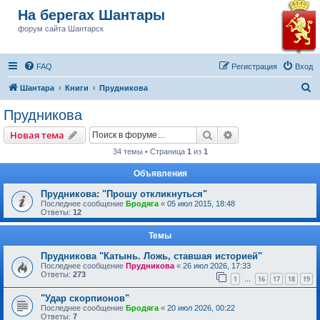
На берегах Шантары
форум сайта Шантарск
FAQ
Регистрация
Вход
П
Шантара
Книги
Прудникова
о
Прудникова
и
Поиск
Расширенный пои
Новая тема
с
34 темы • Страница
1
из
1
к
Объявления
Прудникова: "Прошу откликнуться"
Последнее сообщение
Бродяга
«
05 июл 2015, 18:48
Ответы:
12
Темы
Прудникова "Катынь. Ложь, ставшая историей"
Последнее сообщение
Прудникова
«
26 июл 2026, 17:33
Ответы:
273
1
16
17
18
19
…
"Удар скорпионов"
Последнее сообщение
Бродяга
«
20 июл 2026, 00:22
Ответы:
7