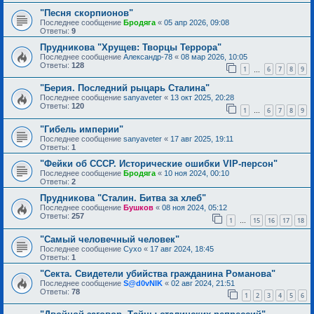
"Песня скорпионов"
Последнее сообщение
Бродяга
«
05 апр 2026, 09:08
Ответы:
9
Прудникова "Хрущев: Творцы Террора"
Последнее сообщение
Александр-78
«
08 мар 2026, 10:05
Ответы:
128
1
6
7
8
9
…
"Берия. Последний рыцарь Сталина"
Последнее сообщение
sanyaveter
«
13 окт 2025, 20:28
Ответы:
120
1
6
7
8
9
…
"Гибель империи"
Последнее сообщение
sanyaveter
«
17 авг 2025, 19:11
Ответы:
1
"Фейки об СССР. Исторические ошибки VIP-персон"
Последнее сообщение
Бродяга
«
10 ноя 2024, 00:10
Ответы:
2
Прудникова "Сталин. Битва за хлеб"
Последнее сообщение
Бушков
«
08 ноя 2024, 05:12
Ответы:
257
1
15
16
17
18
…
"Самый человечный человек"
Последнее сообщение
Сухо
«
17 авг 2024, 18:45
Ответы:
1
"Секта. Свидетели убийства гражданина Романова"
Последнее сообщение
S@d0vNIK
«
02 авг 2024, 21:51
Ответы:
78
1
2
3
4
5
6