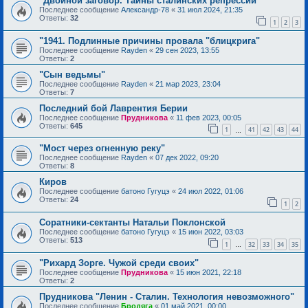
"Двойной заговор. Тайны сталинских репрессий"
Последнее сообщение
Александр-78
«
31 июл 2024, 21:35
Ответы:
32
1
2
3
"1941. Подлинные причины провала "блицкрига"
Последнее сообщение
Rayden
«
29 сен 2023, 13:55
Ответы:
2
"Сын ведьмы"
Последнее сообщение
Rayden
«
21 мар 2023, 23:04
Ответы:
7
Последний бой Лаврентия Берии
Последнее сообщение
Прудникова
«
11 фев 2023, 00:05
Ответы:
645
1
41
42
43
44
…
"Мост через огненную реку"
Последнее сообщение
Rayden
«
07 дек 2022, 09:20
Ответы:
8
Киров
Последнее сообщение
батоно Гугуцэ
«
24 июл 2022, 01:06
Ответы:
24
1
2
Соратники-сектанты Натальи Поклонской
Последнее сообщение
батоно Гугуцэ
«
15 июн 2022, 03:03
Ответы:
513
1
32
33
34
35
…
"Рихард Зорге. Чужой среди своих"
Последнее сообщение
Прудникова
«
15 июн 2021, 22:18
Ответы:
2
Прудникова "Ленин - Сталин. Технология невозможного"
Последнее сообщение
Бродяга
«
01 май 2021, 00:00