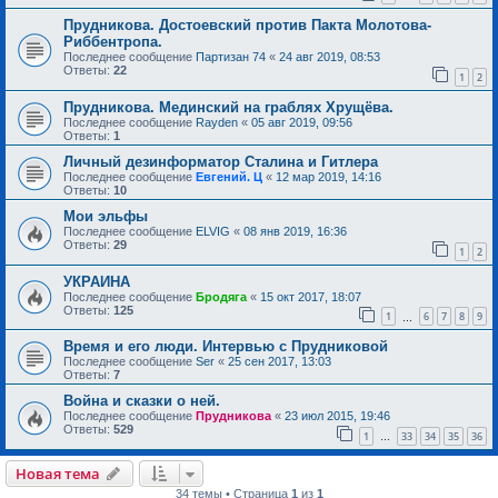
Прудникова. Достоевский против Пакта Молотова-
Риббентропа.
Последнее сообщение
Партизан 74
«
24 авг 2019, 08:53
Ответы:
22
1
2
Прудникова. Мединский на граблях Хрущёва.
Последнее сообщение
Rayden
«
05 авг 2019, 09:56
Ответы:
1
Личный дезинформатор Сталина и Гитлера
Последнее сообщение
Евгений. Ц
«
12 мар 2019, 14:16
Ответы:
10
Мои эльфы
Последнее сообщение
ELVIG
«
08 янв 2019, 16:36
Ответы:
29
1
2
УКРАИНА
Последнее сообщение
Бродяга
«
15 окт 2017, 18:07
Ответы:
125
1
6
7
8
9
…
Время и его люди. Интервью с Прудниковой
Последнее сообщение
Ser
«
25 сен 2017, 13:03
Ответы:
7
Война и сказки о ней.
Последнее сообщение
Прудникова
«
23 июл 2015, 19:46
Ответы:
529
1
33
34
35
36
…
Новая тема
34 темы • Страница
1
из
1