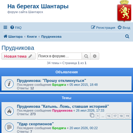
На берегах Шантары
форум сайта Шантарск
FAQ
Регистрация
Вход
П
Шантара
Книги
Прудникова
о
Прудникова
и
Поиск
Расширенный пои
Новая тема
с
34 темы • Страница
1
из
1
к
Объявления
Прудникова: "Прошу откликнуться"
Последнее сообщение
Бродяга
«
05 июл 2015, 18:48
Ответы:
12
Темы
Прудникова "Катынь. Ложь, ставшая историей"
Последнее сообщение
Прудникова
«
26 июл 2026, 17:33
Ответы:
273
1
16
17
18
19
…
"Удар скорпионов"
Последнее сообщение
Бродяга
«
20 июл 2026, 00:22
Ответы:
7