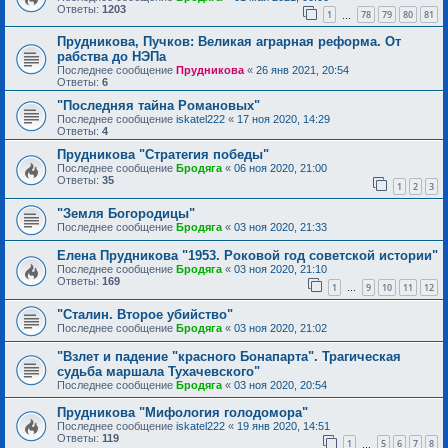
Ответы:
1203
1
78
79
80
81
…
Прудникова, Пучков: Великая аграрная реформа. От
рабства до НЭПа
Последнее сообщение
Прудникова
«
26 янв 2021, 20:54
Ответы:
6
"Последняя тайна Романовых"
Последнее сообщение
iskatel222
«
17 ноя 2020, 14:29
Ответы:
4
Прудникова "Стратегия победы"
Последнее сообщение
Бродяга
«
06 ноя 2020, 21:00
Ответы:
35
1
2
3
"Земля Богородицы"
Последнее сообщение
Бродяга
«
03 ноя 2020, 21:33
Елена Прудникова "1953. Роковой год советской истории"
Последнее сообщение
Бродяга
«
03 ноя 2020, 21:10
Ответы:
169
1
9
10
11
12
…
"Сталин. Второе убийство"
Последнее сообщение
Бродяга
«
03 ноя 2020, 21:02
"Взлет и падение "красного Бонапарта". Трагическая
судьба маршала Тухачевского"
Последнее сообщение
Бродяга
«
03 ноя 2020, 20:54
Прудникова "Мифология голодомора"
Последнее сообщение
iskatel222
«
19 янв 2020, 14:51
Ответы:
119
1
5
6
7
8
…