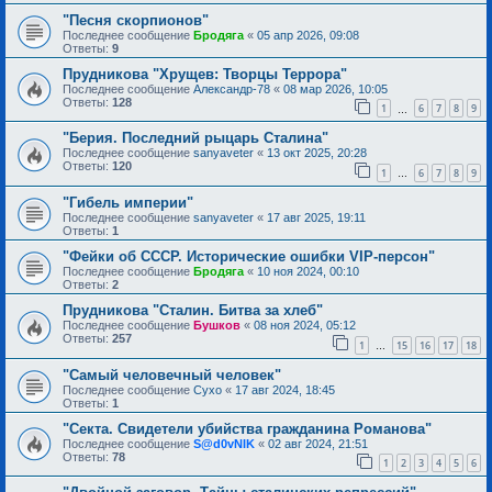
"Песня скорпионов"
Последнее сообщение
Бродяга
«
05 апр 2026, 09:08
Ответы:
9
Прудникова "Хрущев: Творцы Террора"
Последнее сообщение
Александр-78
«
08 мар 2026, 10:05
Ответы:
128
1
6
7
8
9
…
"Берия. Последний рыцарь Сталина"
Последнее сообщение
sanyaveter
«
13 окт 2025, 20:28
Ответы:
120
1
6
7
8
9
…
"Гибель империи"
Последнее сообщение
sanyaveter
«
17 авг 2025, 19:11
Ответы:
1
"Фейки об СССР. Исторические ошибки VIP-персон"
Последнее сообщение
Бродяга
«
10 ноя 2024, 00:10
Ответы:
2
Прудникова "Сталин. Битва за хлеб"
Последнее сообщение
Бушков
«
08 ноя 2024, 05:12
Ответы:
257
1
15
16
17
18
…
"Самый человечный человек"
Последнее сообщение
Сухо
«
17 авг 2024, 18:45
Ответы:
1
"Секта. Свидетели убийства гражданина Романова"
Последнее сообщение
S@d0vNIK
«
02 авг 2024, 21:51
Ответы:
78
1
2
3
4
5
6