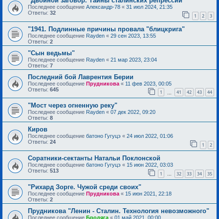
"Двойной заговор. Тайны сталинских репрессий"
Последнее сообщение
Александр-78
«
31 июл 2024, 21:35
Ответы:
32
1
2
3
"1941. Подлинные причины провала "блицкрига"
Последнее сообщение
Rayden
«
29 сен 2023, 13:55
Ответы:
2
"Сын ведьмы"
Последнее сообщение
Rayden
«
21 мар 2023, 23:04
Ответы:
7
Последний бой Лаврентия Берии
Последнее сообщение
Прудникова
«
11 фев 2023, 00:05
Ответы:
645
1
41
42
43
44
…
"Мост через огненную реку"
Последнее сообщение
Rayden
«
07 дек 2022, 09:20
Ответы:
8
Киров
Последнее сообщение
батоно Гугуцэ
«
24 июл 2022, 01:06
Ответы:
24
1
2
Соратники-сектанты Натальи Поклонской
Последнее сообщение
батоно Гугуцэ
«
15 июн 2022, 03:03
Ответы:
513
1
32
33
34
35
…
"Рихард Зорге. Чужой среди своих"
Последнее сообщение
Прудникова
«
15 июн 2021, 22:18
Ответы:
2
Прудникова "Ленин - Сталин. Технология невозможного"
Последнее сообщение
Бродяга
«
01 май 2021, 00:00