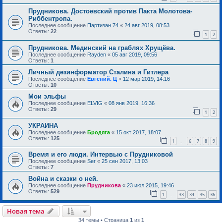
Прудникова. Достоевский против Пакта Молотова-
Риббентропа.
Последнее сообщение
Партизан 74
«
24 авг 2019, 08:53
Ответы:
22
1
2
Прудникова. Мединский на граблях Хрущёва.
Последнее сообщение
Rayden
«
05 авг 2019, 09:56
Ответы:
1
Личный дезинформатор Сталина и Гитлера
Последнее сообщение
Евгений. Ц
«
12 мар 2019, 14:16
Ответы:
10
Мои эльфы
Последнее сообщение
ELVIG
«
08 янв 2019, 16:36
Ответы:
29
1
2
УКРАИНА
Последнее сообщение
Бродяга
«
15 окт 2017, 18:07
Ответы:
125
1
6
7
8
9
…
Время и его люди. Интервью с Прудниковой
Последнее сообщение
Ser
«
25 сен 2017, 13:03
Ответы:
7
Война и сказки о ней.
Последнее сообщение
Прудникова
«
23 июл 2015, 19:46
Ответы:
529
1
33
34
35
36
…
Новая тема
34 темы • Страница
1
из
1