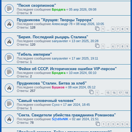
"Песня скорпионов"
Последнее сообщение
Бродяга
«
05 апр 2026, 09:08
Ответы:
9
Прудникова "Хрущев: Творцы Террора"
Последнее сообщение
Александр-78
«
08 мар 2026, 10:05
Ответы:
128
1
6
7
8
9
…
"Берия. Последний рыцарь Сталина"
Последнее сообщение
sanyaveter
«
13 окт 2025, 20:28
Ответы:
120
1
6
7
8
9
…
"Гибель империи"
Последнее сообщение
sanyaveter
«
17 авг 2025, 19:11
Ответы:
1
"Фейки об СССР. Исторические ошибки VIP-персон"
Последнее сообщение
Бродяга
«
10 ноя 2024, 00:10
Ответы:
2
Прудникова "Сталин. Битва за хлеб"
Последнее сообщение
Бушков
«
08 ноя 2024, 05:12
Ответы:
257
1
15
16
17
18
…
"Самый человечный человек"
Последнее сообщение
Сухо
«
17 авг 2024, 18:45
Ответы:
1
"Секта. Свидетели убийства гражданина Романова"
Последнее сообщение
S@d0vNIK
«
02 авг 2024, 21:51
Ответы:
78
1
2
3
4
5
6