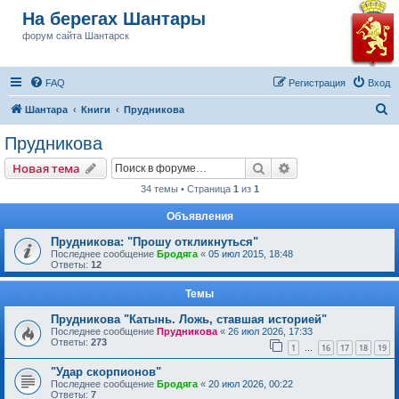
На берегах Шантары
форум сайта Шантарск
FAQ
Регистрация
Вход
П
Шантара
Книги
Прудникова
о
Прудникова
и
Поиск
Расширенный пои
Новая тема
с
34 темы • Страница
1
из
1
к
Объявления
Прудникова: "Прошу откликнуться"
Последнее сообщение
Бродяга
«
05 июл 2015, 18:48
Ответы:
12
Темы
Прудникова "Катынь. Ложь, ставшая историей"
Последнее сообщение
Прудникова
«
26 июл 2026, 17:33
Ответы:
273
1
16
17
18
19
…
"Удар скорпионов"
Последнее сообщение
Бродяга
«
20 июл 2026, 00:22
Ответы:
7