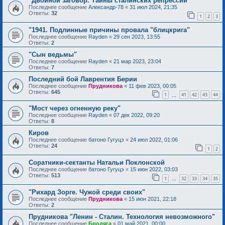
"Двойной заговор. Тайны сталинских репрессий"
Последнее сообщение
Александр-78
«
31 июл 2024, 21:35
Ответы:
32
1
2
3
"1941. Подлинные причины провала "блицкрига"
Последнее сообщение
Rayden
«
29 сен 2023, 13:55
Ответы:
2
"Сын ведьмы"
Последнее сообщение
Rayden
«
21 мар 2023, 23:04
Ответы:
7
Последний бой Лаврентия Берии
Последнее сообщение
Прудникова
«
11 фев 2023, 00:05
Ответы:
645
1
41
42
43
44
…
"Мост через огненную реку"
Последнее сообщение
Rayden
«
07 дек 2022, 09:20
Ответы:
8
Киров
Последнее сообщение
батоно Гугуцэ
«
24 июл 2022, 01:06
Ответы:
24
1
2
Соратники-сектанты Натальи Поклонской
Последнее сообщение
батоно Гугуцэ
«
15 июн 2022, 03:03
Ответы:
513
1
32
33
34
35
…
"Рихард Зорге. Чужой среди своих"
Последнее сообщение
Прудникова
«
15 июн 2021, 22:18
Ответы:
2
Прудникова "Ленин - Сталин. Технология невозможного"
Последнее сообщение
Бродяга
«
01 май 2021, 00:00