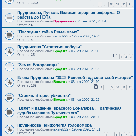
Ответы:
1203
1
78
79
80
81
…
Прудникова, Пучков: Великая аграрная реформа. От
рабства до НЭПа
Последнее сообщение
Прудникова
«
26 янв 2021, 20:54
Ответы:
6
"Последняя тайна Романовых"
Последнее сообщение
iskatel222
«
17 ноя 2020, 14:29
Ответы:
4
Прудникова "Стратегия победы"
Последнее сообщение
Бродяга
«
06 ноя 2020, 21:00
Ответы:
35
1
2
3
"Земля Богородицы"
Последнее сообщение
Бродяга
«
03 ноя 2020, 21:33
Елена Прудникова "1953. Роковой год советской истории"
Последнее сообщение
Бродяга
«
03 ноя 2020, 21:10
Ответы:
169
1
9
10
11
12
…
"Сталин. Второе убийство"
Последнее сообщение
Бродяга
«
03 ноя 2020, 21:02
"Взлет и падение "красного Бонапарта". Трагическая
судьба маршала Тухачевского"
Последнее сообщение
Бродяга
«
03 ноя 2020, 20:54
Прудникова "Мифология голодомора"
Последнее сообщение
iskatel222
«
19 янв 2020, 14:51
Ответы:
119
1
5
6
7
8
…