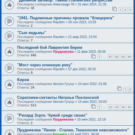
"Двойной заговор. Тайны сталинских репрессий"
Последнее сообщение
Александр-78
«
31 июл 2024, 21:35
Ответы:
32
1
2
3
"1941. Подлинные причины провала "блицкрига"
Последнее сообщение
Rayden
«
29 сен 2023, 13:55
Ответы:
2
"Сын ведьмы"
Последнее сообщение
Rayden
«
21 мар 2023, 23:04
Ответы:
7
Последний бой Лаврентия Берии
Последнее сообщение
Прудникова
«
11 фев 2023, 00:05
Ответы:
645
1
41
42
43
44
…
"Мост через огненную реку"
Последнее сообщение
Rayden
«
07 дек 2022, 09:20
Ответы:
8
Киров
Последнее сообщение
батоно Гугуцэ
«
24 июл 2022, 01:06
Ответы:
24
1
2
Соратники-сектанты Натальи Поклонской
Последнее сообщение
батоно Гугуцэ
«
15 июн 2022, 03:03
Ответы:
513
1
32
33
34
35
…
"Рихард Зорге. Чужой среди своих"
Последнее сообщение
Прудникова
«
15 июн 2021, 22:18
Ответы:
2
Прудникова "Ленин - Сталин. Технология невозможного"
Последнее сообщение
Бродяга
«
01 май 2021, 00:00