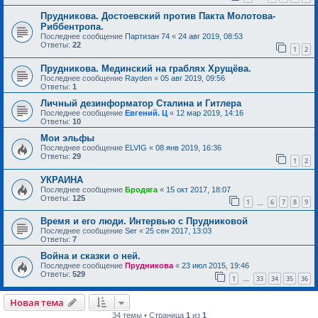
Прудникова. Достоевский против Пакта Молотова-
Риббентропа.
Последнее сообщение
Партизан 74
«
24 авг 2019, 08:53
Ответы:
22
1
2
Прудникова. Мединский на граблях Хрущёва.
Последнее сообщение
Rayden
«
05 авг 2019, 09:56
Ответы:
1
Личный дезинформатор Сталина и Гитлера
Последнее сообщение
Евгений. Ц
«
12 мар 2019, 14:16
Ответы:
10
Мои эльфы
Последнее сообщение
ELVIG
«
08 янв 2019, 16:36
Ответы:
29
1
2
УКРАИНА
Последнее сообщение
Бродяга
«
15 окт 2017, 18:07
Ответы:
125
1
6
7
8
9
…
Время и его люди. Интервью с Прудниковой
Последнее сообщение
Ser
«
25 сен 2017, 13:03
Ответы:
7
Война и сказки о ней.
Последнее сообщение
Прудникова
«
23 июл 2015, 19:46
Ответы:
529
1
33
34
35
36
…
Новая тема
34 темы • Страница
1
из
1