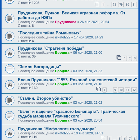
Ответы:
1203
1
78
79
80
81
…
Прудникова, Пучков: Великая аграрная реформа. От
рабства до НЭПа
Последнее сообщение
Прудникова
«
26 янв 2021, 20:54
Ответы:
6
"Последняя тайна Романовых"
Последнее сообщение
iskatel222
«
17 ноя 2020, 14:29
Ответы:
4
Прудникова "Стратегия победы"
Последнее сообщение
Бродяга
«
06 ноя 2020, 21:00
Ответы:
35
1
2
3
"Земля Богородицы"
Последнее сообщение
Бродяга
«
03 ноя 2020, 21:33
Елена Прудникова "1953. Роковой год советской истории"
Последнее сообщение
Бродяга
«
03 ноя 2020, 21:10
Ответы:
169
1
9
10
11
12
…
"Сталин. Второе убийство"
Последнее сообщение
Бродяга
«
03 ноя 2020, 21:02
"Взлет и падение "красного Бонапарта". Трагическая
судьба маршала Тухачевского"
Последнее сообщение
Бродяга
«
03 ноя 2020, 20:54
Прудникова "Мифология голодомора"
Последнее сообщение
iskatel222
«
19 янв 2020, 14:51
Ответы:
119
1
5
6
7
8
…