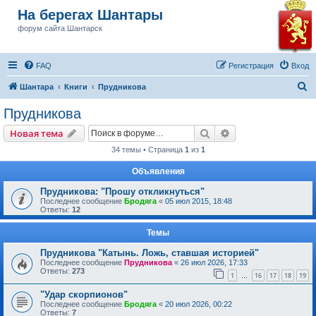
На берегах Шантары
форум сайта Шантарск
FAQ
Регистрация
Вход
П
Шантара
Книги
Прудникова
о
Прудникова
и
Поиск
Расширенный пои
Новая тема
с
34 темы • Страница
1
из
1
к
Объявления
Прудникова: "Прошу откликнуться"
Последнее сообщение
Бродяга
«
05 июл 2015, 18:48
Ответы:
12
Темы
Прудникова "Катынь. Ложь, ставшая историей"
Последнее сообщение
Прудникова
«
26 июл 2026, 17:33
Ответы:
273
1
16
17
18
19
…
"Удар скорпионов"
Последнее сообщение
Бродяга
«
20 июл 2026, 00:22
Ответы:
7