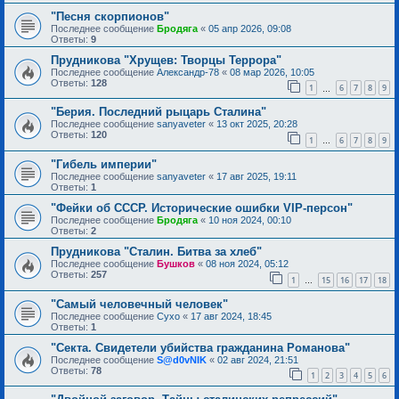
"Песня скорпионов"
Последнее сообщение
Бродяга
«
05 апр 2026, 09:08
Ответы:
9
Прудникова "Хрущев: Творцы Террора"
Последнее сообщение
Александр-78
«
08 мар 2026, 10:05
Ответы:
128
1
6
7
8
9
…
"Берия. Последний рыцарь Сталина"
Последнее сообщение
sanyaveter
«
13 окт 2025, 20:28
Ответы:
120
1
6
7
8
9
…
"Гибель империи"
Последнее сообщение
sanyaveter
«
17 авг 2025, 19:11
Ответы:
1
"Фейки об СССР. Исторические ошибки VIP-персон"
Последнее сообщение
Бродяга
«
10 ноя 2024, 00:10
Ответы:
2
Прудникова "Сталин. Битва за хлеб"
Последнее сообщение
Бушков
«
08 ноя 2024, 05:12
Ответы:
257
1
15
16
17
18
…
"Самый человечный человек"
Последнее сообщение
Сухо
«
17 авг 2024, 18:45
Ответы:
1
"Секта. Свидетели убийства гражданина Романова"
Последнее сообщение
S@d0vNIK
«
02 авг 2024, 21:51
Ответы:
78
1
2
3
4
5
6