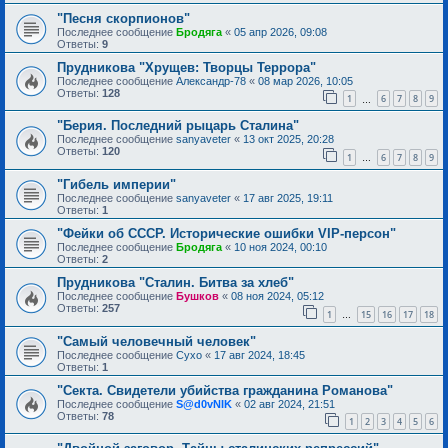
"Песня скорпионов"
Последнее сообщение
Бродяга
«
05 апр 2026, 09:08
Ответы:
9
Прудникова "Хрущев: Творцы Террора"
Последнее сообщение
Александр-78
«
08 мар 2026, 10:05
Ответы:
128
1
6
7
8
9
…
"Берия. Последний рыцарь Сталина"
Последнее сообщение
sanyaveter
«
13 окт 2025, 20:28
Ответы:
120
1
6
7
8
9
…
"Гибель империи"
Последнее сообщение
sanyaveter
«
17 авг 2025, 19:11
Ответы:
1
"Фейки об СССР. Исторические ошибки VIP-персон"
Последнее сообщение
Бродяга
«
10 ноя 2024, 00:10
Ответы:
2
Прудникова "Сталин. Битва за хлеб"
Последнее сообщение
Бушков
«
08 ноя 2024, 05:12
Ответы:
257
1
15
16
17
18
…
"Самый человечный человек"
Последнее сообщение
Сухо
«
17 авг 2024, 18:45
Ответы:
1
"Секта. Свидетели убийства гражданина Романова"
Последнее сообщение
S@d0vNIK
«
02 авг 2024, 21:51
Ответы:
78
1
2
3
4
5
6