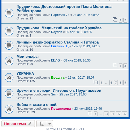
Прудникова. Достоевский против Пакта Молотова-
Риббентропа.
Последнее сообщение
Партизан 74
«
24 авг 2019, 08:53
Ответы:
22
1
2
Прудникова. Мединский на граблях Хрущёва.
Последнее сообщение
Rayden
«
05 авг 2019, 09:56
Ответы:
1
Личный дезинформатор Сталина и Гитлера
Последнее сообщение
Евгений. Ц
«
12 мар 2019, 14:16
Ответы:
10
Мои эльфы
Последнее сообщение
ELVIG
«
08 янв 2019, 16:36
Ответы:
29
1
2
УКРАИНА
Последнее сообщение
Бродяга
«
15 окт 2017, 18:07
Ответы:
125
1
6
7
8
9
…
Время и его люди. Интервью с Прудниковой
Последнее сообщение
Ser
«
25 сен 2017, 13:03
Ответы:
7
Война и сказки о ней.
Последнее сообщение
Прудникова
«
23 июл 2015, 19:46
Ответы:
529
1
33
34
35
36
…
Новая тема
34 темы • Страница
1
из
1