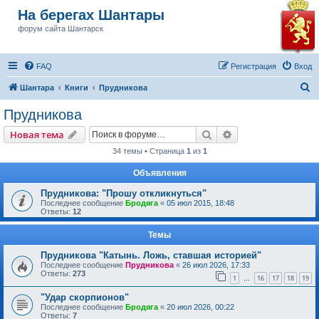
На берегах Шантары
форум сайта Шантарск
FAQ
Регистрация
Вход
П
Шантара
Книги
Прудникова
о
Прудникова
и
Поиск
Расширенный пои
Новая тема
с
34 темы • Страница
1
из
1
к
Объявления
Прудникова: "Прошу откликнуться"
Последнее сообщение
Бродяга
«
05 июл 2015, 18:48
Ответы:
12
Темы
Прудникова "Катынь. Ложь, ставшая историей"
Последнее сообщение
Прудникова
«
26 июл 2026, 17:33
Ответы:
273
1
16
17
18
19
…
"Удар скорпионов"
Последнее сообщение
Бродяга
«
20 июл 2026, 00:22
Ответы:
7