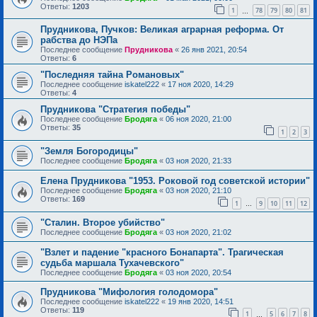
Ответы:
1203
1
78
79
80
81
…
Прудникова, Пучков: Великая аграрная реформа. От
рабства до НЭПа
Последнее сообщение
Прудникова
«
26 янв 2021, 20:54
Ответы:
6
"Последняя тайна Романовых"
Последнее сообщение
iskatel222
«
17 ноя 2020, 14:29
Ответы:
4
Прудникова "Стратегия победы"
Последнее сообщение
Бродяга
«
06 ноя 2020, 21:00
Ответы:
35
1
2
3
"Земля Богородицы"
Последнее сообщение
Бродяга
«
03 ноя 2020, 21:33
Елена Прудникова "1953. Роковой год советской истории"
Последнее сообщение
Бродяга
«
03 ноя 2020, 21:10
Ответы:
169
1
9
10
11
12
…
"Сталин. Второе убийство"
Последнее сообщение
Бродяга
«
03 ноя 2020, 21:02
"Взлет и падение "красного Бонапарта". Трагическая
судьба маршала Тухачевского"
Последнее сообщение
Бродяга
«
03 ноя 2020, 20:54
Прудникова "Мифология голодомора"
Последнее сообщение
iskatel222
«
19 янв 2020, 14:51
Ответы:
119
1
5
6
7
8
…