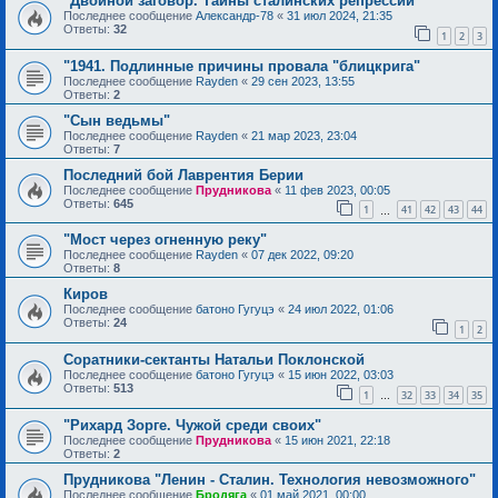
"Двойной заговор. Тайны сталинских репрессий"
Последнее сообщение
Александр-78
«
31 июл 2024, 21:35
Ответы:
32
1
2
3
"1941. Подлинные причины провала "блицкрига"
Последнее сообщение
Rayden
«
29 сен 2023, 13:55
Ответы:
2
"Сын ведьмы"
Последнее сообщение
Rayden
«
21 мар 2023, 23:04
Ответы:
7
Последний бой Лаврентия Берии
Последнее сообщение
Прудникова
«
11 фев 2023, 00:05
Ответы:
645
1
41
42
43
44
…
"Мост через огненную реку"
Последнее сообщение
Rayden
«
07 дек 2022, 09:20
Ответы:
8
Киров
Последнее сообщение
батоно Гугуцэ
«
24 июл 2022, 01:06
Ответы:
24
1
2
Соратники-сектанты Натальи Поклонской
Последнее сообщение
батоно Гугуцэ
«
15 июн 2022, 03:03
Ответы:
513
1
32
33
34
35
…
"Рихард Зорге. Чужой среди своих"
Последнее сообщение
Прудникова
«
15 июн 2021, 22:18
Ответы:
2
Прудникова "Ленин - Сталин. Технология невозможного"
Последнее сообщение
Бродяга
«
01 май 2021, 00:00