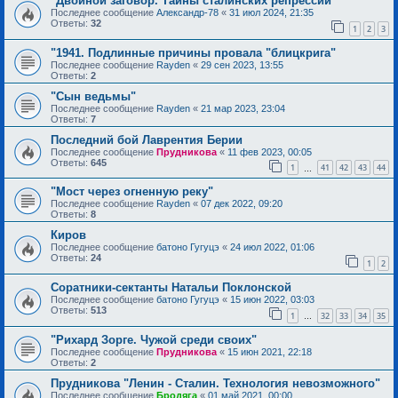
"Двойной заговор. Тайны сталинских репрессий"
Последнее сообщение
Александр-78
«
31 июл 2024, 21:35
Ответы:
32
1
2
3
"1941. Подлинные причины провала "блицкрига"
Последнее сообщение
Rayden
«
29 сен 2023, 13:55
Ответы:
2
"Сын ведьмы"
Последнее сообщение
Rayden
«
21 мар 2023, 23:04
Ответы:
7
Последний бой Лаврентия Берии
Последнее сообщение
Прудникова
«
11 фев 2023, 00:05
Ответы:
645
1
41
42
43
44
…
"Мост через огненную реку"
Последнее сообщение
Rayden
«
07 дек 2022, 09:20
Ответы:
8
Киров
Последнее сообщение
батоно Гугуцэ
«
24 июл 2022, 01:06
Ответы:
24
1
2
Соратники-сектанты Натальи Поклонской
Последнее сообщение
батоно Гугуцэ
«
15 июн 2022, 03:03
Ответы:
513
1
32
33
34
35
…
"Рихард Зорге. Чужой среди своих"
Последнее сообщение
Прудникова
«
15 июн 2021, 22:18
Ответы:
2
Прудникова "Ленин - Сталин. Технология невозможного"
Последнее сообщение
Бродяга
«
01 май 2021, 00:00