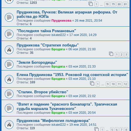
Ответы:
1203
1
78
79
80
81
…
Прудникова, Пучков: Великая аграрная реформа. От
рабства до НЭПа
Последнее сообщение
Прудникова
«
26 янв 2021, 20:54
Ответы:
6
"Последняя тайна Романовых"
Последнее сообщение
iskatel222
«
17 ноя 2020, 14:29
Ответы:
4
Прудникова "Стратегия победы"
Последнее сообщение
Бродяга
«
06 ноя 2020, 21:00
Ответы:
35
1
2
3
"Земля Богородицы"
Последнее сообщение
Бродяга
«
03 ноя 2020, 21:33
Елена Прудникова "1953. Роковой год советской истории"
Последнее сообщение
Бродяга
«
03 ноя 2020, 21:10
Ответы:
169
1
9
10
11
12
…
"Сталин. Второе убийство"
Последнее сообщение
Бродяга
«
03 ноя 2020, 21:02
"Взлет и падение "красного Бонапарта". Трагическая
судьба маршала Тухачевского"
Последнее сообщение
Бродяга
«
03 ноя 2020, 20:54
Прудникова "Мифология голодомора"
Последнее сообщение
iskatel222
«
19 янв 2020, 14:51
Ответы:
119
1
5
6
7
8
…