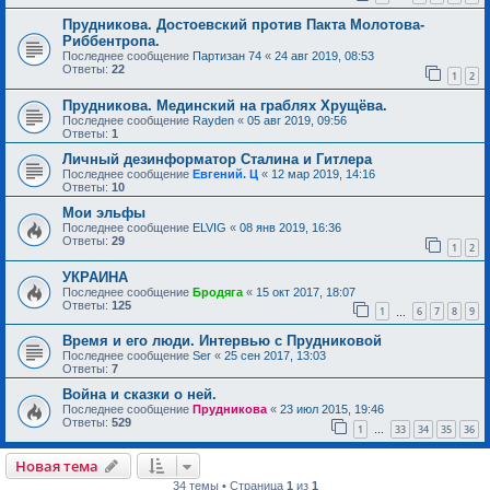
Прудникова. Достоевский против Пакта Молотова-
Риббентропа.
Последнее сообщение
Партизан 74
«
24 авг 2019, 08:53
Ответы:
22
1
2
Прудникова. Мединский на граблях Хрущёва.
Последнее сообщение
Rayden
«
05 авг 2019, 09:56
Ответы:
1
Личный дезинформатор Сталина и Гитлера
Последнее сообщение
Евгений. Ц
«
12 мар 2019, 14:16
Ответы:
10
Мои эльфы
Последнее сообщение
ELVIG
«
08 янв 2019, 16:36
Ответы:
29
1
2
УКРАИНА
Последнее сообщение
Бродяга
«
15 окт 2017, 18:07
Ответы:
125
1
6
7
8
9
…
Время и его люди. Интервью с Прудниковой
Последнее сообщение
Ser
«
25 сен 2017, 13:03
Ответы:
7
Война и сказки о ней.
Последнее сообщение
Прудникова
«
23 июл 2015, 19:46
Ответы:
529
1
33
34
35
36
…
Новая тема
34 темы • Страница
1
из
1