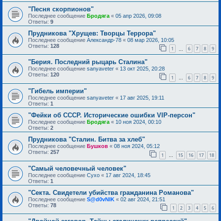
"Песня скорпионов"
Последнее сообщение
Бродяга
«
05 апр 2026, 09:08
Ответы:
9
Прудникова "Хрущев: Творцы Террора"
Последнее сообщение
Александр-78
«
08 мар 2026, 10:05
Ответы:
128
1
6
7
8
9
…
"Берия. Последний рыцарь Сталина"
Последнее сообщение
sanyaveter
«
13 окт 2025, 20:28
Ответы:
120
1
6
7
8
9
…
"Гибель империи"
Последнее сообщение
sanyaveter
«
17 авг 2025, 19:11
Ответы:
1
"Фейки об СССР. Исторические ошибки VIP-персон"
Последнее сообщение
Бродяга
«
10 ноя 2024, 00:10
Ответы:
2
Прудникова "Сталин. Битва за хлеб"
Последнее сообщение
Бушков
«
08 ноя 2024, 05:12
Ответы:
257
1
15
16
17
18
…
"Самый человечный человек"
Последнее сообщение
Сухо
«
17 авг 2024, 18:45
Ответы:
1
"Секта. Свидетели убийства гражданина Романова"
Последнее сообщение
S@d0vNIK
«
02 авг 2024, 21:51
Ответы:
78
1
2
3
4
5
6