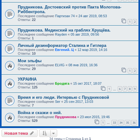
Прудникова. Достоевский против Пакта Молотова-
Риббентропа.
Последнее сообщение
Партизан 74
«
24 авг 2019, 08:53
Ответы:
22
1
2
Прудникова. Мединский на граблях Хрущёва.
Последнее сообщение
Rayden
«
05 авг 2019, 09:56
Ответы:
1
Личный дезинформатор Сталина и Гитлера
Последнее сообщение
Евгений. Ц
«
12 мар 2019, 14:16
Ответы:
10
Мои эльфы
Последнее сообщение
ELVIG
«
08 янв 2019, 16:36
Ответы:
29
1
2
УКРАИНА
Последнее сообщение
Бродяга
«
15 окт 2017, 18:07
Ответы:
125
1
6
7
8
9
…
Время и его люди. Интервью с Прудниковой
Последнее сообщение
Ser
«
25 сен 2017, 13:03
Ответы:
7
Война и сказки о ней.
Последнее сообщение
Прудникова
«
23 июл 2015, 19:46
Ответы:
529
1
33
34
35
36
…
Новая тема
34 темы • Страница
1
из
1