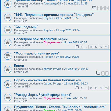
"Двойной заговор. Тайны сталинских репрессий"
Последнее сообщение
Александр-78
«
31 июл 2024, 21:35
Ответы:
32
1
2
3
"1941. Подлинные причины провала "блицкрига"
Последнее сообщение
Rayden
«
29 сен 2023, 13:55
Ответы:
2
"Сын ведьмы"
Последнее сообщение
Rayden
«
21 мар 2023, 23:04
Ответы:
7
Последний бой Лаврентия Берии
Последнее сообщение
Прудникова
«
11 фев 2023, 00:05
Ответы:
645
1
41
42
43
44
…
"Мост через огненную реку"
Последнее сообщение
Rayden
«
07 дек 2022, 09:20
Ответы:
8
Киров
Последнее сообщение
батоно Гугуцэ
«
24 июл 2022, 01:06
Ответы:
24
1
2
Соратники-сектанты Натальи Поклонской
Последнее сообщение
батоно Гугуцэ
«
15 июн 2022, 03:03
Ответы:
513
1
32
33
34
35
…
"Рихард Зорге. Чужой среди своих"
Последнее сообщение
Прудникова
«
15 июн 2021, 22:18
Ответы:
2
Прудникова "Ленин - Сталин. Технология невозможного"
Последнее сообщение
Бродяга
«
01 май 2021, 00:00