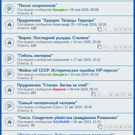
"Песня скорпионов"
Последнее сообщение
Бродяга
«
05 апр 2026, 09:08
Ответы:
9
Прудникова "Хрущев: Творцы Террора"
Последнее сообщение
Александр-78
«
08 мар 2026, 10:05
Ответы:
128
1
6
7
8
9
…
"Берия. Последний рыцарь Сталина"
Последнее сообщение
sanyaveter
«
13 окт 2025, 20:28
Ответы:
120
1
6
7
8
9
…
"Гибель империи"
Последнее сообщение
sanyaveter
«
17 авг 2025, 19:11
Ответы:
1
"Фейки об СССР. Исторические ошибки VIP-персон"
Последнее сообщение
Бродяга
«
10 ноя 2024, 00:10
Ответы:
2
Прудникова "Сталин. Битва за хлеб"
Последнее сообщение
Бушков
«
08 ноя 2024, 05:12
Ответы:
257
1
15
16
17
18
…
"Самый человечный человек"
Последнее сообщение
Сухо
«
17 авг 2024, 18:45
Ответы:
1
"Секта. Свидетели убийства гражданина Романова"
Последнее сообщение
S@d0vNIK
«
02 авг 2024, 21:51
Ответы:
78
1
2
3
4
5
6