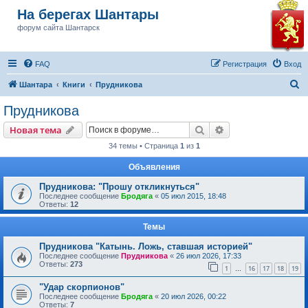
На берегах Шантары
форум сайта Шантарск
FAQ
Регистрация
Вход
П
Шантара
Книги
Прудникова
о
Прудникова
и
Поиск
Расширенный пои
Новая тема
с
34 темы • Страница
1
из
1
к
Объявления
Прудникова: "Прошу откликнуться"
Последнее сообщение
Бродяга
«
05 июл 2015, 18:48
Ответы:
12
Темы
Прудникова "Катынь. Ложь, ставшая историей"
Последнее сообщение
Прудникова
«
26 июл 2026, 17:33
Ответы:
273
1
16
17
18
19
…
"Удар скорпионов"
Последнее сообщение
Бродяга
«
20 июл 2026, 00:22
Ответы:
7