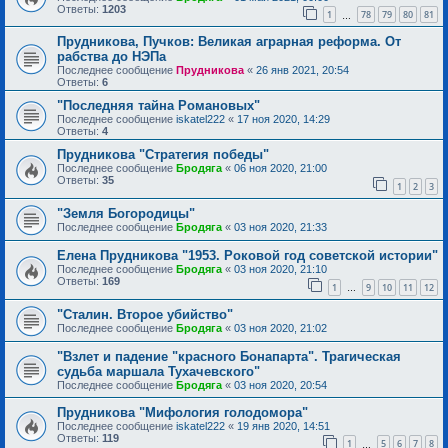
Ответы:
1203
1
78
79
80
81
…
Прудникова, Пучков: Великая аграрная реформа. От
рабства до НЭПа
Последнее сообщение
Прудникова
«
26 янв 2021, 20:54
Ответы:
6
"Последняя тайна Романовых"
Последнее сообщение
iskatel222
«
17 ноя 2020, 14:29
Ответы:
4
Прудникова "Стратегия победы"
Последнее сообщение
Бродяга
«
06 ноя 2020, 21:00
Ответы:
35
1
2
3
"Земля Богородицы"
Последнее сообщение
Бродяга
«
03 ноя 2020, 21:33
Елена Прудникова "1953. Роковой год советской истории"
Последнее сообщение
Бродяга
«
03 ноя 2020, 21:10
Ответы:
169
1
9
10
11
12
…
"Сталин. Второе убийство"
Последнее сообщение
Бродяга
«
03 ноя 2020, 21:02
"Взлет и падение "красного Бонапарта". Трагическая
судьба маршала Тухачевского"
Последнее сообщение
Бродяга
«
03 ноя 2020, 20:54
Прудникова "Мифология голодомора"
Последнее сообщение
iskatel222
«
19 янв 2020, 14:51
Ответы:
119
1
5
6
7
8
…