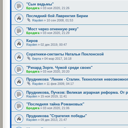
"Сын ведьмы"
Бродяга
»
03 ноя 2020, 21:26
Последний бой Лаврентия Берии
Rayden
»
10 сен 2008, 01:53
"Мост через огненную реку"
Бродяга
»
03 ноя 2020, 21:29
Киров
Rayden
»
02 дек 2019, 00:47
Соратники-сектанты Натальи Поклонской
Берта
»
04 мар 2017, 16:18
"Рихард Зорге. Чужой среди своих"
Бродяга
»
03 ноя 2020, 20:20
Прудникова "Ленин - Сталин. Технология невозможно
Rayden
»
11 фев 2009, 04:17
Прудникова, Пучков: Великая аграрная реформа. От 
Rayden
»
15 ноя 2019, 11:41
"Последняя тайна Романовых"
Бродяга
»
03 ноя 2020, 21:06
Прудникова "Стратегия победы"
Rayden
»
09 дек 2013, 21:47