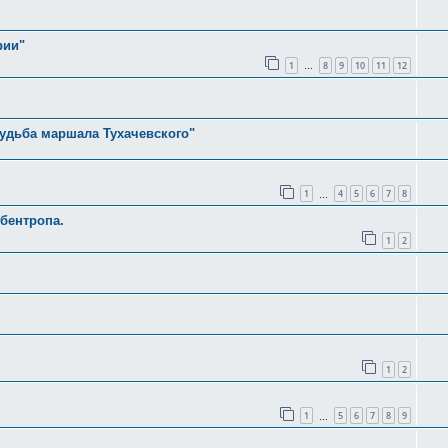
рии"
1
8
9
10
11
12
…
судьба маршала Тухачевского"
1
4
5
6
7
8
…
бентропа.
1
2
1
2
1
5
6
7
8
9
…