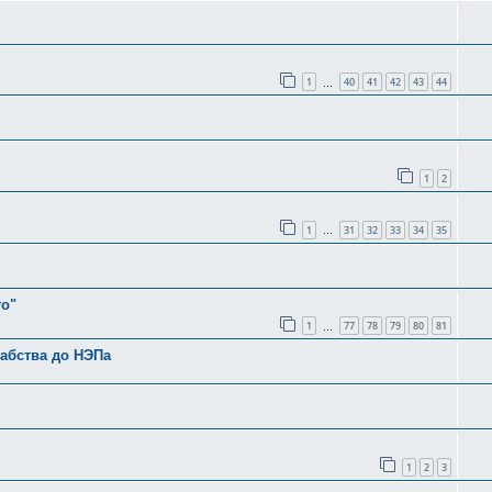
1
40
41
42
43
44
…
1
2
1
31
32
33
34
35
…
го"
1
77
78
79
80
81
…
рабства до НЭПа
1
2
3