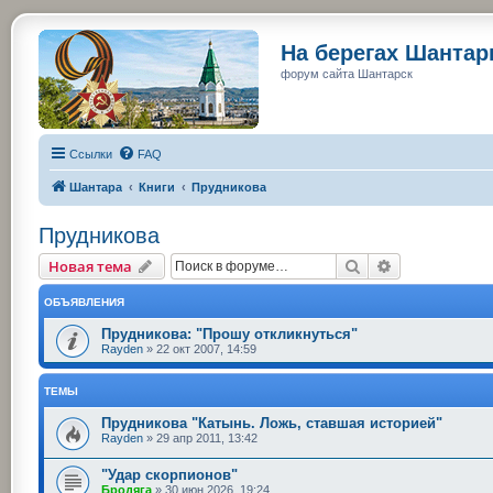
На берегах Шанта
форум сайта Шантарск
Ссылки
FAQ
Шантара
Книги
Прудникова
Прудникова
Поиск
Расширенный
Новая тема
ОБЪЯВЛЕНИЯ
Прудникова: "Прошу откликнуться"
Rayden
»
22 окт 2007, 14:59
ТЕМЫ
Прудникова "Катынь. Ложь, ставшая историей"
Rayden
»
29 апр 2011, 13:42
"Удар скорпионов"
Бродяга
»
30 июн 2026, 19:24