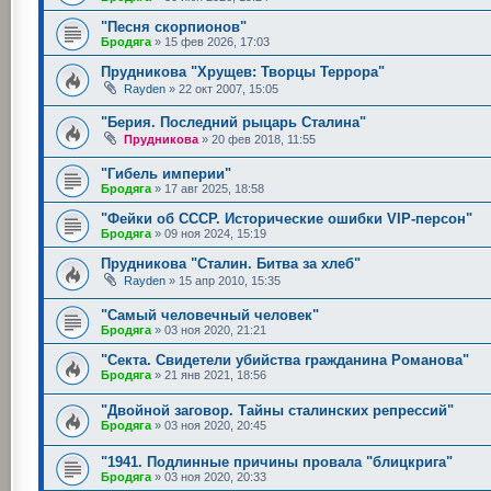
"Песня скорпионов"
Бродяга
»
15 фев 2026, 17:03
Прудникова "Хрущев: Творцы Террора"
Rayden
»
22 окт 2007, 15:05
"Берия. Последний рыцарь Сталина"
Прудникова
»
20 фев 2018, 11:55
"Гибель империи"
Бродяга
»
17 авг 2025, 18:58
"Фейки об СССР. Исторические ошибки VIP-персон"
Бродяга
»
09 ноя 2024, 15:19
Прудникова "Сталин. Битва за хлеб"
Rayden
»
15 апр 2010, 15:35
"Самый человечный человек"
Бродяга
»
03 ноя 2020, 21:21
"Секта. Свидетели убийства гражданина Романова"
Бродяга
»
21 янв 2021, 18:56
"Двойной заговор. Тайны сталинских репрессий"
Бродяга
»
03 ноя 2020, 20:45
"1941. Подлинные причины провала "блицкрига"
Бродяга
»
03 ноя 2020, 20:33