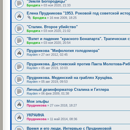
"Земля Богородицы"
Бродяга
»
03 ноя 2020, 21:33
Елена Прудникова "1953. Роковой год советской исто
Бродяга
»
16 янв 2009, 18:25
"Сталин. Второе убийство"
Бродяга
»
03 ноя 2020, 21:02
"Взлет и падение "красного Бонапарта". Трагическая 
Бродяга
»
03 ноя 2020, 20:54
Прудникова "Мифология голодомора"
Rayden
»
27 окт 2012, 02:45
Прудникова. Достоевский против Пакта Молотова-Риб
Rayden
»
05 авг 2019, 10:03
Прудникова. Мединский на граблях Хрущёва.
Rayden
»
05 авг 2019, 09:53
Личный дезинформатор Сталина и Гитлера
Rayden
»
06 фев 2009, 01:38
Мои эльфы
Прудникова
»
27 сен 2018, 18:27
УКРАИНА
Прудникова
»
11 май 2014, 08:36
Время и его люди. Интервью с Прудниковой