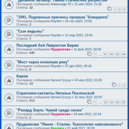
"Двойной заговор. Тайны сталинских репрессий"
Последнее сообщение
Александр-78
«
31 июл 2024, 21:35
Ответы:
32
1
2
3
"1941. Подлинные причины провала "блицкрига"
Последнее сообщение
Rayden
«
29 сен 2023, 13:55
Ответы:
2
"Сын ведьмы"
Последнее сообщение
Rayden
«
21 мар 2023, 23:04
Ответы:
7
Последний бой Лаврентия Берии
Последнее сообщение
Прудникова
«
11 фев 2023, 00:05
Ответы:
645
1
41
42
43
44
…
"Мост через огненную реку"
Последнее сообщение
Rayden
«
07 дек 2022, 09:20
Ответы:
8
Киров
Последнее сообщение
батоно Гугуцэ
«
24 июл 2022, 01:06
Ответы:
24
1
2
Соратники-сектанты Натальи Поклонской
Последнее сообщение
батоно Гугуцэ
«
15 июн 2022, 03:03
Ответы:
513
1
32
33
34
35
…
"Рихард Зорге. Чужой среди своих"
Последнее сообщение
Прудникова
«
15 июн 2021, 22:18
Ответы:
2
Прудникова "Ленин - Сталин. Технология невозможного"
Последнее сообщение
Бродяга
«
01 май 2021, 00:00