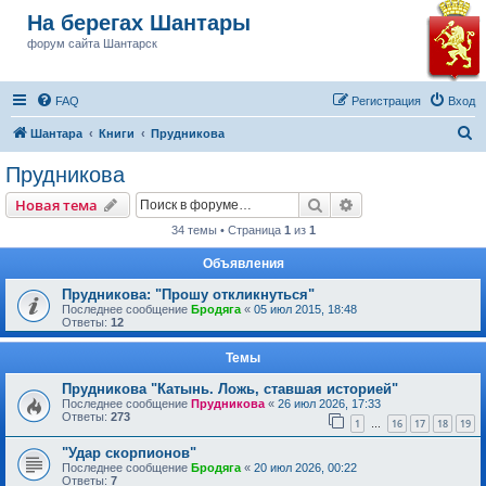
На берегах Шантары
форум сайта Шантарск
FAQ
Регистрация
Вход
П
Шантара
Книги
Прудникова
о
Прудникова
и
Поиск
Расширенный пои
Новая тема
с
34 темы • Страница
1
из
1
к
Объявления
Прудникова: "Прошу откликнуться"
Последнее сообщение
Бродяга
«
05 июл 2015, 18:48
Ответы:
12
Темы
Прудникова "Катынь. Ложь, ставшая историей"
Последнее сообщение
Прудникова
«
26 июл 2026, 17:33
Ответы:
273
1
16
17
18
19
…
"Удар скорпионов"
Последнее сообщение
Бродяга
«
20 июл 2026, 00:22
Ответы:
7