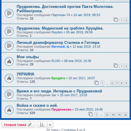
Прудникова. Достоевский против Пакта Молотова-
Риббентропа.
Последнее сообщение
Партизан 74
«
24 авг 2019, 08:53
Ответы:
22
1
2
Прудникова. Мединский на граблях Хрущёва.
Последнее сообщение
Rayden
«
05 авг 2019, 09:56
Ответы:
1
Личный дезинформатор Сталина и Гитлера
Последнее сообщение
Евгений. Ц
«
12 мар 2019, 14:16
Ответы:
10
Мои эльфы
Последнее сообщение
ELVIG
«
08 янв 2019, 16:36
Ответы:
29
1
2
УКРАИНА
Последнее сообщение
Бродяга
«
15 окт 2017, 18:07
Ответы:
125
1
6
7
8
9
…
Время и его люди. Интервью с Прудниковой
Последнее сообщение
Ser
«
25 сен 2017, 13:03
Ответы:
7
Война и сказки о ней.
Последнее сообщение
Прудникова
«
23 июл 2015, 19:46
Ответы:
529
1
33
34
35
36
…
Новая тема
34 темы • Страница
1
из
1