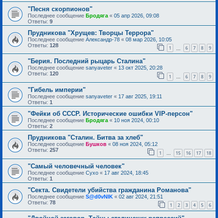
"Песня скорпионов"
Последнее сообщение
Бродяга
«
05 апр 2026, 09:08
Ответы:
9
Прудникова "Хрущев: Творцы Террора"
Последнее сообщение
Александр-78
«
08 мар 2026, 10:05
Ответы:
128
1
6
7
8
9
…
"Берия. Последний рыцарь Сталина"
Последнее сообщение
sanyaveter
«
13 окт 2025, 20:28
Ответы:
120
1
6
7
8
9
…
"Гибель империи"
Последнее сообщение
sanyaveter
«
17 авг 2025, 19:11
Ответы:
1
"Фейки об СССР. Исторические ошибки VIP-персон"
Последнее сообщение
Бродяга
«
10 ноя 2024, 00:10
Ответы:
2
Прудникова "Сталин. Битва за хлеб"
Последнее сообщение
Бушков
«
08 ноя 2024, 05:12
Ответы:
257
1
15
16
17
18
…
"Самый человечный человек"
Последнее сообщение
Сухо
«
17 авг 2024, 18:45
Ответы:
1
"Секта. Свидетели убийства гражданина Романова"
Последнее сообщение
S@d0vNIK
«
02 авг 2024, 21:51
Ответы:
78
1
2
3
4
5
6