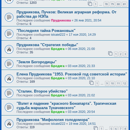
Ответы:
1203
1
78
79
80
81
…
Прудникова, Пучков: Великая аграрная реформа. От
рабства до НЭПа
Последнее сообщение
Прудникова
«
26 янв 2021, 20:54
Ответы:
6
"Последняя тайна Романовых"
Последнее сообщение
iskatel222
«
17 ноя 2020, 14:29
Ответы:
4
Прудникова "Стратегия победы"
Последнее сообщение
Бродяга
«
06 ноя 2020, 21:00
Ответы:
35
1
2
3
"Земля Богородицы"
Последнее сообщение
Бродяга
«
03 ноя 2020, 21:33
Елена Прудникова "1953. Роковой год советской истории"
Последнее сообщение
Бродяга
«
03 ноя 2020, 21:10
Ответы:
169
1
9
10
11
12
…
"Сталин. Второе убийство"
Последнее сообщение
Бродяга
«
03 ноя 2020, 21:02
"Взлет и падение "красного Бонапарта". Трагическая
судьба маршала Тухачевского"
Последнее сообщение
Бродяга
«
03 ноя 2020, 20:54
Прудникова "Мифология голодомора"
Последнее сообщение
iskatel222
«
19 янв 2020, 14:51
Ответы:
119
1
5
6
7
8
…