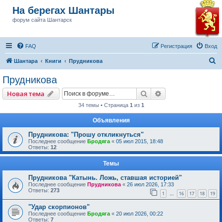
На берегах Шантары
форум сайта Шантарск
FAQ
Регистрация
Вход
П
Шантара
Книги
Прудникова
о
Прудникова
и
Поиск
Расширенный пои
Новая тема
с
34 темы • Страница
1
из
1
к
Объявления
Прудникова: "Прошу откликнуться"
Последнее сообщение
Бродяга
«
05 июл 2015, 18:48
Ответы:
12
Темы
Прудникова "Катынь. Ложь, ставшая историей"
Последнее сообщение
Прудникова
«
26 июл 2026, 17:33
Ответы:
273
1
16
17
18
19
…
"Удар скорпионов"
Последнее сообщение
Бродяга
«
20 июл 2026, 00:22
Ответы:
7