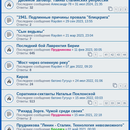
"Двойной заговор. Тайны сталинских репрессий"
Последнее сообщение
Александр-78
«
31 июл 2024, 21:35
Ответы:
32
1
2
3
"1941. Подлинные причины провала "блицкрига"
Последнее сообщение
Rayden
«
29 сен 2023, 13:55
Ответы:
2
"Сын ведьмы"
Последнее сообщение
Rayden
«
21 мар 2023, 23:04
Ответы:
7
Последний бой Лаврентия Берии
Последнее сообщение
Прудникова
«
11 фев 2023, 00:05
Ответы:
645
1
41
42
43
44
…
"Мост через огненную реку"
Последнее сообщение
Rayden
«
07 дек 2022, 09:20
Ответы:
8
Киров
Последнее сообщение
батоно Гугуцэ
«
24 июл 2022, 01:06
Ответы:
24
1
2
Соратники-сектанты Натальи Поклонской
Последнее сообщение
батоно Гугуцэ
«
15 июн 2022, 03:03
Ответы:
513
1
32
33
34
35
…
"Рихард Зорге. Чужой среди своих"
Последнее сообщение
Прудникова
«
15 июн 2021, 22:18
Ответы:
2
Прудникова "Ленин - Сталин. Технология невозможного"
Последнее сообщение
Бродяга
«
01 май 2021, 00:00