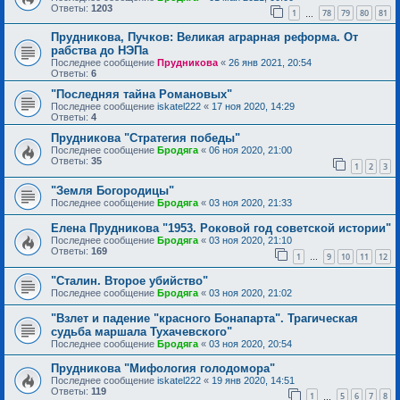
Ответы:
1203
1
78
79
80
81
…
Прудникова, Пучков: Великая аграрная реформа. От
рабства до НЭПа
Последнее сообщение
Прудникова
«
26 янв 2021, 20:54
Ответы:
6
"Последняя тайна Романовых"
Последнее сообщение
iskatel222
«
17 ноя 2020, 14:29
Ответы:
4
Прудникова "Стратегия победы"
Последнее сообщение
Бродяга
«
06 ноя 2020, 21:00
Ответы:
35
1
2
3
"Земля Богородицы"
Последнее сообщение
Бродяга
«
03 ноя 2020, 21:33
Елена Прудникова "1953. Роковой год советской истории"
Последнее сообщение
Бродяга
«
03 ноя 2020, 21:10
Ответы:
169
1
9
10
11
12
…
"Сталин. Второе убийство"
Последнее сообщение
Бродяга
«
03 ноя 2020, 21:02
"Взлет и падение "красного Бонапарта". Трагическая
судьба маршала Тухачевского"
Последнее сообщение
Бродяга
«
03 ноя 2020, 20:54
Прудникова "Мифология голодомора"
Последнее сообщение
iskatel222
«
19 янв 2020, 14:51
Ответы:
119
1
5
6
7
8
…