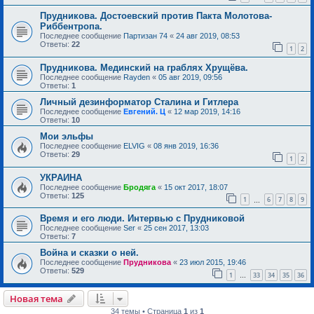
Прудникова. Достоевский против Пакта Молотова-
Риббентропа.
Последнее сообщение
Партизан 74
«
24 авг 2019, 08:53
Ответы:
22
1
2
Прудникова. Мединский на граблях Хрущёва.
Последнее сообщение
Rayden
«
05 авг 2019, 09:56
Ответы:
1
Личный дезинформатор Сталина и Гитлера
Последнее сообщение
Евгений. Ц
«
12 мар 2019, 14:16
Ответы:
10
Мои эльфы
Последнее сообщение
ELVIG
«
08 янв 2019, 16:36
Ответы:
29
1
2
УКРАИНА
Последнее сообщение
Бродяга
«
15 окт 2017, 18:07
Ответы:
125
1
6
7
8
9
…
Время и его люди. Интервью с Прудниковой
Последнее сообщение
Ser
«
25 сен 2017, 13:03
Ответы:
7
Война и сказки о ней.
Последнее сообщение
Прудникова
«
23 июл 2015, 19:46
Ответы:
529
1
33
34
35
36
…
Новая тема
34 темы • Страница
1
из
1