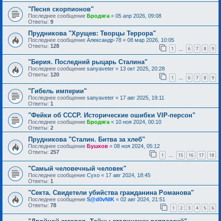
"Песня скорпионов"
Последнее сообщение
Бродяга
«
05 апр 2026, 09:08
Ответы:
9
Прудникова "Хрущев: Творцы Террора"
Последнее сообщение
Александр-78
«
08 мар 2026, 10:05
Ответы:
128
1
6
7
8
9
…
"Берия. Последний рыцарь Сталина"
Последнее сообщение
sanyaveter
«
13 окт 2025, 20:28
Ответы:
120
1
6
7
8
9
…
"Гибель империи"
Последнее сообщение
sanyaveter
«
17 авг 2025, 19:11
Ответы:
1
"Фейки об СССР. Исторические ошибки VIP-персон"
Последнее сообщение
Бродяга
«
10 ноя 2024, 00:10
Ответы:
2
Прудникова "Сталин. Битва за хлеб"
Последнее сообщение
Бушков
«
08 ноя 2024, 05:12
Ответы:
257
1
15
16
17
18
…
"Самый человечный человек"
Последнее сообщение
Сухо
«
17 авг 2024, 18:45
Ответы:
1
"Секта. Свидетели убийства гражданина Романова"
Последнее сообщение
S@d0vNIK
«
02 авг 2024, 21:51
Ответы:
78
1
2
3
4
5
6