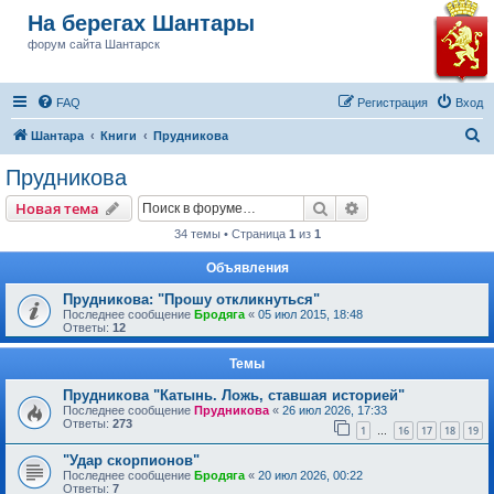
На берегах Шантары
форум сайта Шантарск
FAQ
Регистрация
Вход
П
Шантара
Книги
Прудникова
о
Прудникова
и
Поиск
Расширенный пои
Новая тема
с
34 темы • Страница
1
из
1
к
Объявления
Прудникова: "Прошу откликнуться"
Последнее сообщение
Бродяга
«
05 июл 2015, 18:48
Ответы:
12
Темы
Прудникова "Катынь. Ложь, ставшая историей"
Последнее сообщение
Прудникова
«
26 июл 2026, 17:33
Ответы:
273
1
16
17
18
19
…
"Удар скорпионов"
Последнее сообщение
Бродяга
«
20 июл 2026, 00:22
Ответы:
7