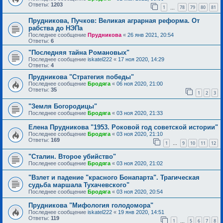
Ответы:
1203
1
78
79
80
81
…
Прудникова, Пучков: Великая аграрная реформа. От
рабства до НЭПа
Последнее сообщение
Прудникова
«
26 янв 2021, 20:54
Ответы:
6
"Последняя тайна Романовых"
Последнее сообщение
iskatel222
«
17 ноя 2020, 14:29
Ответы:
4
Прудникова "Стратегия победы"
Последнее сообщение
Бродяга
«
06 ноя 2020, 21:00
Ответы:
35
1
2
3
"Земля Богородицы"
Последнее сообщение
Бродяга
«
03 ноя 2020, 21:33
Елена Прудникова "1953. Роковой год советской истории"
Последнее сообщение
Бродяга
«
03 ноя 2020, 21:10
Ответы:
169
1
9
10
11
12
…
"Сталин. Второе убийство"
Последнее сообщение
Бродяга
«
03 ноя 2020, 21:02
"Взлет и падение "красного Бонапарта". Трагическая
судьба маршала Тухачевского"
Последнее сообщение
Бродяга
«
03 ноя 2020, 20:54
Прудникова "Мифология голодомора"
Последнее сообщение
iskatel222
«
19 янв 2020, 14:51
Ответы:
119
1
5
6
7
8
…