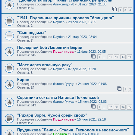
"Двойной заговор. Тайны сталинских репрессий"
Последнее сообщение
Александр-78
«
31 июл 2024, 21:35
Ответы:
32
1
2
3
"1941. Подлинные причины провала "блицкрига"
Последнее сообщение
Rayden
«
29 сен 2023, 13:55
Ответы:
2
"Сын ведьмы"
Последнее сообщение
Rayden
«
21 мар 2023, 23:04
Ответы:
7
Последний бой Лаврентия Берии
Последнее сообщение
Прудникова
«
11 фев 2023, 00:05
Ответы:
645
1
41
42
43
44
…
"Мост через огненную реку"
Последнее сообщение
Rayden
«
07 дек 2022, 09:20
Ответы:
8
Киров
Последнее сообщение
батоно Гугуцэ
«
24 июл 2022, 01:06
Ответы:
24
1
2
Соратники-сектанты Натальи Поклонской
Последнее сообщение
батоно Гугуцэ
«
15 июн 2022, 03:03
Ответы:
513
1
32
33
34
35
…
"Рихард Зорге. Чужой среди своих"
Последнее сообщение
Прудникова
«
15 июн 2021, 22:18
Ответы:
2
Прудникова "Ленин - Сталин. Технология невозможного"
Последнее сообщение
Бродяга
«
01 май 2021, 00:00