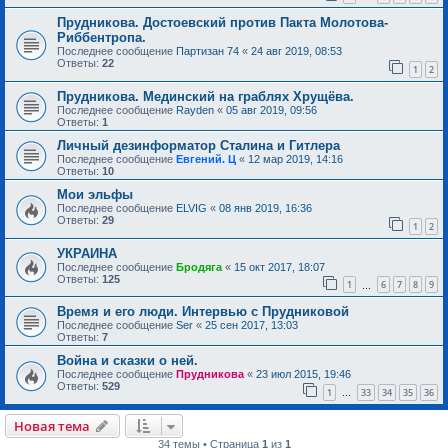
Прудникова. Достоевский против Пакта Молотова-
Риббентропа.
Последнее сообщение
Партизан 74
«
24 авг 2019, 08:53
Ответы:
22
1
2
Прудникова. Мединский на граблях Хрущёва.
Последнее сообщение
Rayden
«
05 авг 2019, 09:56
Ответы:
1
Личный дезинформатор Сталина и Гитлера
Последнее сообщение
Евгений. Ц
«
12 мар 2019, 14:16
Ответы:
10
Мои эльфы
Последнее сообщение
ELVIG
«
08 янв 2019, 16:36
Ответы:
29
1
2
УКРАИНА
Последнее сообщение
Бродяга
«
15 окт 2017, 18:07
Ответы:
125
1
6
7
8
9
…
Время и его люди. Интервью с Прудниковой
Последнее сообщение
Ser
«
25 сен 2017, 13:03
Ответы:
7
Война и сказки о ней.
Последнее сообщение
Прудникова
«
23 июл 2015, 19:46
Ответы:
529
1
33
34
35
36
…
Новая тема
34 темы • Страница
1
из
1