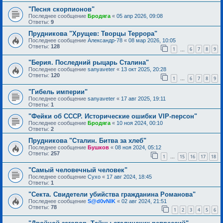
"Песня скорпионов"
Последнее сообщение
Бродяга
«
05 апр 2026, 09:08
Ответы:
9
Прудникова "Хрущев: Творцы Террора"
Последнее сообщение
Александр-78
«
08 мар 2026, 10:05
Ответы:
128
1
6
7
8
9
…
"Берия. Последний рыцарь Сталина"
Последнее сообщение
sanyaveter
«
13 окт 2025, 20:28
Ответы:
120
1
6
7
8
9
…
"Гибель империи"
Последнее сообщение
sanyaveter
«
17 авг 2025, 19:11
Ответы:
1
"Фейки об СССР. Исторические ошибки VIP-персон"
Последнее сообщение
Бродяга
«
10 ноя 2024, 00:10
Ответы:
2
Прудникова "Сталин. Битва за хлеб"
Последнее сообщение
Бушков
«
08 ноя 2024, 05:12
Ответы:
257
1
15
16
17
18
…
"Самый человечный человек"
Последнее сообщение
Сухо
«
17 авг 2024, 18:45
Ответы:
1
"Секта. Свидетели убийства гражданина Романова"
Последнее сообщение
S@d0vNIK
«
02 авг 2024, 21:51
Ответы:
78
1
2
3
4
5
6