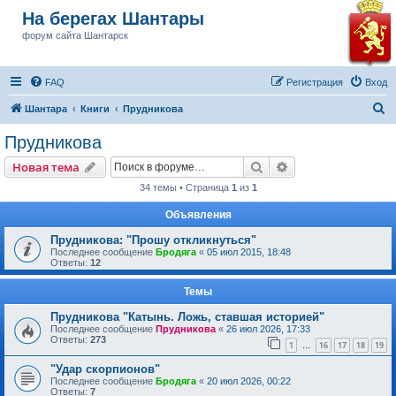
На берегах Шантары
форум сайта Шантарск
FAQ
Регистрация
Вход
П
Шантара
Книги
Прудникова
о
Прудникова
и
Поиск
Расширенный пои
Новая тема
с
34 темы • Страница
1
из
1
к
Объявления
Прудникова: "Прошу откликнуться"
Последнее сообщение
Бродяга
«
05 июл 2015, 18:48
Ответы:
12
Темы
Прудникова "Катынь. Ложь, ставшая историей"
Последнее сообщение
Прудникова
«
26 июл 2026, 17:33
Ответы:
273
1
16
17
18
19
…
"Удар скорпионов"
Последнее сообщение
Бродяга
«
20 июл 2026, 00:22
Ответы:
7