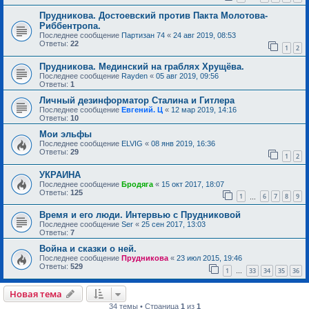
Прудникова. Достоевский против Пакта Молотова-
Риббентропа.
Последнее сообщение
Партизан 74
«
24 авг 2019, 08:53
Ответы:
22
1
2
Прудникова. Мединский на граблях Хрущёва.
Последнее сообщение
Rayden
«
05 авг 2019, 09:56
Ответы:
1
Личный дезинформатор Сталина и Гитлера
Последнее сообщение
Евгений. Ц
«
12 мар 2019, 14:16
Ответы:
10
Мои эльфы
Последнее сообщение
ELVIG
«
08 янв 2019, 16:36
Ответы:
29
1
2
УКРАИНА
Последнее сообщение
Бродяга
«
15 окт 2017, 18:07
Ответы:
125
1
6
7
8
9
…
Время и его люди. Интервью с Прудниковой
Последнее сообщение
Ser
«
25 сен 2017, 13:03
Ответы:
7
Война и сказки о ней.
Последнее сообщение
Прудникова
«
23 июл 2015, 19:46
Ответы:
529
1
33
34
35
36
…
Новая тема
34 темы • Страница
1
из
1