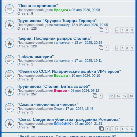
"Песня скорпионов"
Последнее сообщение
Бродяга
«
05 апр 2026, 09:08
Ответы:
9
Прудникова "Хрущев: Творцы Террора"
Последнее сообщение
Александр-78
«
08 мар 2026, 10:05
Ответы:
128
1
6
7
8
9
…
"Берия. Последний рыцарь Сталина"
Последнее сообщение
sanyaveter
«
13 окт 2025, 20:28
Ответы:
120
1
6
7
8
9
…
"Гибель империи"
Последнее сообщение
sanyaveter
«
17 авг 2025, 19:11
Ответы:
1
"Фейки об СССР. Исторические ошибки VIP-персон"
Последнее сообщение
Бродяга
«
10 ноя 2024, 00:10
Ответы:
2
Прудникова "Сталин. Битва за хлеб"
Последнее сообщение
Бушков
«
08 ноя 2024, 05:12
Ответы:
257
1
15
16
17
18
…
"Самый человечный человек"
Последнее сообщение
Сухо
«
17 авг 2024, 18:45
Ответы:
1
"Секта. Свидетели убийства гражданина Романова"
Последнее сообщение
S@d0vNIK
«
02 авг 2024, 21:51
Ответы:
78
1
2
3
4
5
6