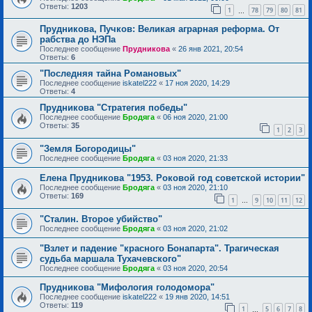
Ответы:
1203
1
78
79
80
81
…
Прудникова, Пучков: Великая аграрная реформа. От
рабства до НЭПа
Последнее сообщение
Прудникова
«
26 янв 2021, 20:54
Ответы:
6
"Последняя тайна Романовых"
Последнее сообщение
iskatel222
«
17 ноя 2020, 14:29
Ответы:
4
Прудникова "Стратегия победы"
Последнее сообщение
Бродяга
«
06 ноя 2020, 21:00
Ответы:
35
1
2
3
"Земля Богородицы"
Последнее сообщение
Бродяга
«
03 ноя 2020, 21:33
Елена Прудникова "1953. Роковой год советской истории"
Последнее сообщение
Бродяга
«
03 ноя 2020, 21:10
Ответы:
169
1
9
10
11
12
…
"Сталин. Второе убийство"
Последнее сообщение
Бродяга
«
03 ноя 2020, 21:02
"Взлет и падение "красного Бонапарта". Трагическая
судьба маршала Тухачевского"
Последнее сообщение
Бродяга
«
03 ноя 2020, 20:54
Прудникова "Мифология голодомора"
Последнее сообщение
iskatel222
«
19 янв 2020, 14:51
Ответы:
119
1
5
6
7
8
…