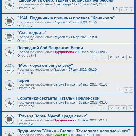
"Двойной заговор. Тайны сталинских репрессий"
Последнее сообщение
Александр-78
«
31 июл 2024, 21:35
Ответы:
32
1
2
3
"1941. Подлинные причины провала "блицкрига"
Последнее сообщение
Rayden
«
29 сен 2023, 13:55
Ответы:
2
"Сын ведьмы"
Последнее сообщение
Rayden
«
21 мар 2023, 23:04
Ответы:
7
Последний бой Лаврентия Берии
Последнее сообщение
Прудникова
«
11 фев 2023, 00:05
Ответы:
645
1
41
42
43
44
…
"Мост через огненную реку"
Последнее сообщение
Rayden
«
07 дек 2022, 09:20
Ответы:
8
Киров
Последнее сообщение
батоно Гугуцэ
«
24 июл 2022, 01:06
Ответы:
24
1
2
Соратники-сектанты Натальи Поклонской
Последнее сообщение
батоно Гугуцэ
«
15 июн 2022, 03:03
Ответы:
513
1
32
33
34
35
…
"Рихард Зорге. Чужой среди своих"
Последнее сообщение
Прудникова
«
15 июн 2021, 22:18
Ответы:
2
Прудникова "Ленин - Сталин. Технология невозможного"
Последнее сообщение
Бродяга
«
01 май 2021, 00:00