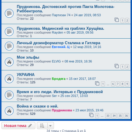
Прудникова. Достоевский против Пакта Молотова-
Риббентропа.
Последнее сообщение
Партизан 74
«
24 авг 2019, 08:53
Ответы:
22
1
2
Прудникова. Мединский на граблях Хрущёва.
Последнее сообщение
Rayden
«
05 авг 2019, 09:56
Ответы:
1
Личный дезинформатор Сталина и Гитлера
Последнее сообщение
Евгений. Ц
«
12 мар 2019, 14:16
Ответы:
10
Мои эльфы
Последнее сообщение
ELVIG
«
08 янв 2019, 16:36
Ответы:
29
1
2
УКРАИНА
Последнее сообщение
Бродяга
«
15 окт 2017, 18:07
Ответы:
125
1
6
7
8
9
…
Время и его люди. Интервью с Прудниковой
Последнее сообщение
Ser
«
25 сен 2017, 13:03
Ответы:
7
Война и сказки о ней.
Последнее сообщение
Прудникова
«
23 июл 2015, 19:46
Ответы:
529
1
33
34
35
36
…
Новая тема
34 темы • Страница
1
из
1