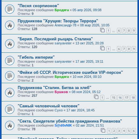
"Песня скорпионов"
Последнее сообщение
Бродяга
«
05 апр 2026, 09:08
Ответы:
9
Прудникова "Хрущев: Творцы Террора"
Последнее сообщение
Александр-78
«
08 мар 2026, 10:05
Ответы:
128
1
6
7
8
9
…
"Берия. Последний рыцарь Сталина"
Последнее сообщение
sanyaveter
«
13 окт 2025, 20:28
Ответы:
120
1
6
7
8
9
…
"Гибель империи"
Последнее сообщение
sanyaveter
«
17 авг 2025, 19:11
Ответы:
1
"Фейки об СССР. Исторические ошибки VIP-персон"
Последнее сообщение
Бродяга
«
10 ноя 2024, 00:10
Ответы:
2
Прудникова "Сталин. Битва за хлеб"
Последнее сообщение
Бушков
«
08 ноя 2024, 05:12
Ответы:
257
1
15
16
17
18
…
"Самый человечный человек"
Последнее сообщение
Сухо
«
17 авг 2024, 18:45
Ответы:
1
"Секта. Свидетели убийства гражданина Романова"
Последнее сообщение
S@d0vNIK
«
02 авг 2024, 21:51
Ответы:
78
1
2
3
4
5
6