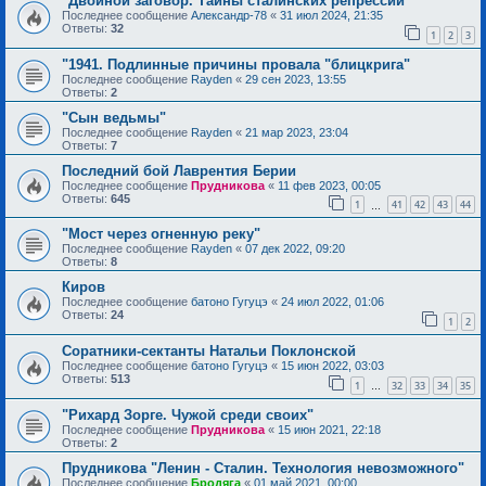
"Двойной заговор. Тайны сталинских репрессий"
Последнее сообщение
Александр-78
«
31 июл 2024, 21:35
Ответы:
32
1
2
3
"1941. Подлинные причины провала "блицкрига"
Последнее сообщение
Rayden
«
29 сен 2023, 13:55
Ответы:
2
"Сын ведьмы"
Последнее сообщение
Rayden
«
21 мар 2023, 23:04
Ответы:
7
Последний бой Лаврентия Берии
Последнее сообщение
Прудникова
«
11 фев 2023, 00:05
Ответы:
645
1
41
42
43
44
…
"Мост через огненную реку"
Последнее сообщение
Rayden
«
07 дек 2022, 09:20
Ответы:
8
Киров
Последнее сообщение
батоно Гугуцэ
«
24 июл 2022, 01:06
Ответы:
24
1
2
Соратники-сектанты Натальи Поклонской
Последнее сообщение
батоно Гугуцэ
«
15 июн 2022, 03:03
Ответы:
513
1
32
33
34
35
…
"Рихард Зорге. Чужой среди своих"
Последнее сообщение
Прудникова
«
15 июн 2021, 22:18
Ответы:
2
Прудникова "Ленин - Сталин. Технология невозможного"
Последнее сообщение
Бродяга
«
01 май 2021, 00:00