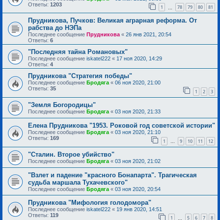
Ответы:
1203
1
78
79
80
81
…
Прудникова, Пучков: Великая аграрная реформа. От
рабства до НЭПа
Последнее сообщение
Прудникова
«
26 янв 2021, 20:54
Ответы:
6
"Последняя тайна Романовых"
Последнее сообщение
iskatel222
«
17 ноя 2020, 14:29
Ответы:
4
Прудникова "Стратегия победы"
Последнее сообщение
Бродяга
«
06 ноя 2020, 21:00
Ответы:
35
1
2
3
"Земля Богородицы"
Последнее сообщение
Бродяга
«
03 ноя 2020, 21:33
Елена Прудникова "1953. Роковой год советской истории"
Последнее сообщение
Бродяга
«
03 ноя 2020, 21:10
Ответы:
169
1
9
10
11
12
…
"Сталин. Второе убийство"
Последнее сообщение
Бродяга
«
03 ноя 2020, 21:02
"Взлет и падение "красного Бонапарта". Трагическая
судьба маршала Тухачевского"
Последнее сообщение
Бродяга
«
03 ноя 2020, 20:54
Прудникова "Мифология голодомора"
Последнее сообщение
iskatel222
«
19 янв 2020, 14:51
Ответы:
119
1
5
6
7
8
…