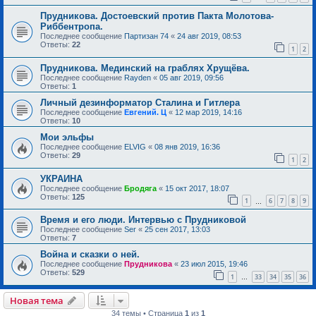
Прудникова. Достоевский против Пакта Молотова-
Риббентропа.
Последнее сообщение
Партизан 74
«
24 авг 2019, 08:53
Ответы:
22
1
2
Прудникова. Мединский на граблях Хрущёва.
Последнее сообщение
Rayden
«
05 авг 2019, 09:56
Ответы:
1
Личный дезинформатор Сталина и Гитлера
Последнее сообщение
Евгений. Ц
«
12 мар 2019, 14:16
Ответы:
10
Мои эльфы
Последнее сообщение
ELVIG
«
08 янв 2019, 16:36
Ответы:
29
1
2
УКРАИНА
Последнее сообщение
Бродяга
«
15 окт 2017, 18:07
Ответы:
125
1
6
7
8
9
…
Время и его люди. Интервью с Прудниковой
Последнее сообщение
Ser
«
25 сен 2017, 13:03
Ответы:
7
Война и сказки о ней.
Последнее сообщение
Прудникова
«
23 июл 2015, 19:46
Ответы:
529
1
33
34
35
36
…
Новая тема
34 темы • Страница
1
из
1