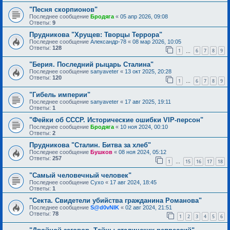
"Песня скорпионов"
Последнее сообщение
Бродяга
«
05 апр 2026, 09:08
Ответы:
9
Прудникова "Хрущев: Творцы Террора"
Последнее сообщение
Александр-78
«
08 мар 2026, 10:05
Ответы:
128
1
6
7
8
9
…
"Берия. Последний рыцарь Сталина"
Последнее сообщение
sanyaveter
«
13 окт 2025, 20:28
Ответы:
120
1
6
7
8
9
…
"Гибель империи"
Последнее сообщение
sanyaveter
«
17 авг 2025, 19:11
Ответы:
1
"Фейки об СССР. Исторические ошибки VIP-персон"
Последнее сообщение
Бродяга
«
10 ноя 2024, 00:10
Ответы:
2
Прудникова "Сталин. Битва за хлеб"
Последнее сообщение
Бушков
«
08 ноя 2024, 05:12
Ответы:
257
1
15
16
17
18
…
"Самый человечный человек"
Последнее сообщение
Сухо
«
17 авг 2024, 18:45
Ответы:
1
"Секта. Свидетели убийства гражданина Романова"
Последнее сообщение
S@d0vNIK
«
02 авг 2024, 21:51
Ответы:
78
1
2
3
4
5
6