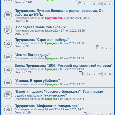
Ответы:
1203
1
78
79
80
81
…
Прудникова, Пучков: Великая аграрная реформа. От
рабства до НЭПа
Последнее сообщение
Прудникова
«
26 янв 2021, 20:54
Ответы:
6
"Последняя тайна Романовых"
Последнее сообщение
iskatel222
«
17 ноя 2020, 14:29
Ответы:
4
Прудникова "Стратегия победы"
Последнее сообщение
Бродяга
«
06 ноя 2020, 21:00
Ответы:
35
1
2
3
"Земля Богородицы"
Последнее сообщение
Бродяга
«
03 ноя 2020, 21:33
Елена Прудникова "1953. Роковой год советской истории"
Последнее сообщение
Бродяга
«
03 ноя 2020, 21:10
Ответы:
169
1
9
10
11
12
…
"Сталин. Второе убийство"
Последнее сообщение
Бродяга
«
03 ноя 2020, 21:02
"Взлет и падение "красного Бонапарта". Трагическая
судьба маршала Тухачевского"
Последнее сообщение
Бродяга
«
03 ноя 2020, 20:54
Прудникова "Мифология голодомора"
Последнее сообщение
iskatel222
«
19 янв 2020, 14:51
Ответы:
119
1
5
6
7
8
…