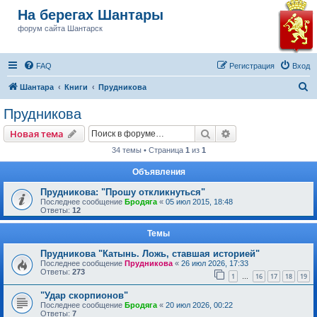
На берегах Шантары
форум сайта Шантарск
FAQ
Регистрация
Вход
П
Шантара
Книги
Прудникова
о
Прудникова
и
Поиск
Расширенный пои
Новая тема
с
34 темы • Страница
1
из
1
к
Объявления
Прудникова: "Прошу откликнуться"
Последнее сообщение
Бродяга
«
05 июл 2015, 18:48
Ответы:
12
Темы
Прудникова "Катынь. Ложь, ставшая историей"
Последнее сообщение
Прудникова
«
26 июл 2026, 17:33
Ответы:
273
1
16
17
18
19
…
"Удар скорпионов"
Последнее сообщение
Бродяга
«
20 июл 2026, 00:22
Ответы:
7