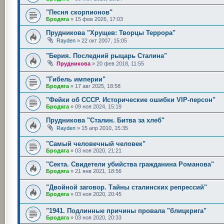
"Песня скорпионов"
Бродяга
»
15 фев 2026, 17:03
Прудникова "Хрущев: Творцы Террора"
Rayden
»
22 окт 2007, 15:05
"Берия. Последний рыцарь Сталина"
Прудникова
»
20 фев 2018, 11:55
"Гибель империи"
Бродяга
»
17 авг 2025, 18:58
"Фейки об СССР. Исторические ошибки VIP-персон"
Бродяга
»
09 ноя 2024, 15:19
Прудникова "Сталин. Битва за хлеб"
Rayden
»
15 апр 2010, 15:35
"Самый человечный человек"
Бродяга
»
03 ноя 2020, 21:21
"Секта. Свидетели убийства гражданина Романова"
Бродяга
»
21 янв 2021, 18:56
"Двойной заговор. Тайны сталинских репрессий"
Бродяга
»
03 ноя 2020, 20:45
"1941. Подлинные причины провала "блицкрига"
Бродяга
»
03 ноя 2020, 20:33