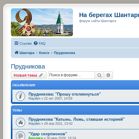
На берегах Шанта
форум сайта Шантарск
Ссылки
FAQ
Шантара
Книги
Прудникова
Прудникова
Поиск
Расширенный
Новая тема
ОБЪЯВЛЕНИЯ
Прудникова: "Прошу откликнуться"
Rayden
»
22 окт 2007, 14:59
ТЕМЫ
Прудникова "Катынь. Ложь, ставшая историей"
Rayden
»
29 апр 2011, 13:42
"Удар скорпионов"
Бродяга
»
30 июн 2026, 19:24