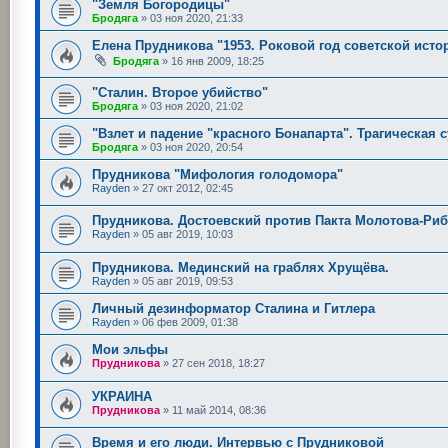
"Земля Богородицы"
Бродяга
»
03 ноя 2020, 21:33
Елена Прудникова "1953. Роковой год советской исто
Бродяга
»
16 янв 2009, 18:25
"Сталин. Второе убийство"
Бродяга
»
03 ноя 2020, 21:02
"Взлет и падение "красного Бонапарта". Трагическая 
Бродяга
»
03 ноя 2020, 20:54
Прудникова "Мифология голодомора"
Rayden
»
27 окт 2012, 02:45
Прудникова. Достоевский против Пакта Молотова-Риб
Rayden
»
05 авг 2019, 10:03
Прудникова. Мединский на граблях Хрущёва.
Rayden
»
05 авг 2019, 09:53
Личный дезинформатор Сталина и Гитлера
Rayden
»
06 фев 2009, 01:38
Мои эльфы
Прудникова
»
27 сен 2018, 18:27
УКРАИНА
Прудникова
»
11 май 2014, 08:36
Время и его люди. Интервью с Прудниковой