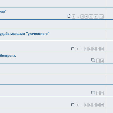
рии"
1
8
9
10
11
12
…
судьба маршала Тухачевского"
1
4
5
6
7
8
…
бентропа.
1
2
1
2
1
5
6
7
8
9
…