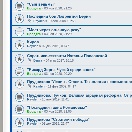
"Сын ведьмы"
Бродяга
»
03 ноя 2020, 21:26
Последний бой Лаврентия Берии
Rayden
»
10 сен 2008, 01:53
"Мост через огненную реку"
Бродяга
»
03 ноя 2020, 21:29
Киров
Rayden
»
02 дек 2019, 00:47
Соратники-сектанты Натальи Поклонской
Берта
»
04 мар 2017, 16:18
"Рихард Зорге. Чужой среди своих"
Бродяга
»
03 ноя 2020, 20:20
Прудникова "Ленин - Сталин. Технология невозможно
Rayden
»
11 фев 2009, 04:17
Прудникова, Пучков: Великая аграрная реформа. От 
Rayden
»
15 ноя 2019, 11:41
"Последняя тайна Романовых"
Бродяга
»
03 ноя 2020, 21:06
Прудникова "Стратегия победы"
Rayden
»
09 дек 2013, 21:47