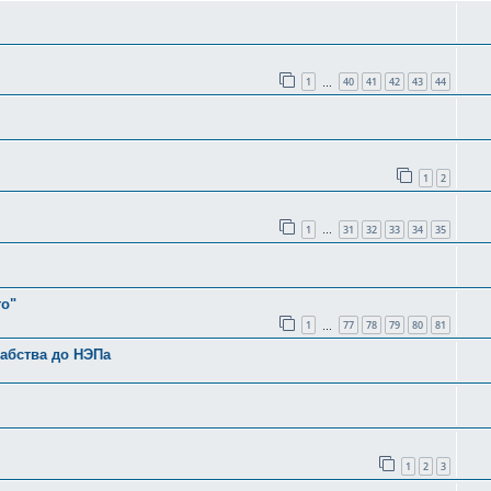
1
40
41
42
43
44
…
1
2
1
31
32
33
34
35
…
го"
1
77
78
79
80
81
…
рабства до НЭПа
1
2
3