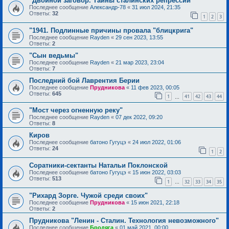
"Двойной заговор. Тайны сталинских репрессий"
Последнее сообщение
Александр-78
«
31 июл 2024, 21:35
Ответы:
32
1
2
3
"1941. Подлинные причины провала "блицкрига"
Последнее сообщение
Rayden
«
29 сен 2023, 13:55
Ответы:
2
"Сын ведьмы"
Последнее сообщение
Rayden
«
21 мар 2023, 23:04
Ответы:
7
Последний бой Лаврентия Берии
Последнее сообщение
Прудникова
«
11 фев 2023, 00:05
Ответы:
645
1
41
42
43
44
…
"Мост через огненную реку"
Последнее сообщение
Rayden
«
07 дек 2022, 09:20
Ответы:
8
Киров
Последнее сообщение
батоно Гугуцэ
«
24 июл 2022, 01:06
Ответы:
24
1
2
Соратники-сектанты Натальи Поклонской
Последнее сообщение
батоно Гугуцэ
«
15 июн 2022, 03:03
Ответы:
513
1
32
33
34
35
…
"Рихард Зорге. Чужой среди своих"
Последнее сообщение
Прудникова
«
15 июн 2021, 22:18
Ответы:
2
Прудникова "Ленин - Сталин. Технология невозможного"
Последнее сообщение
Бродяга
«
01 май 2021, 00:00