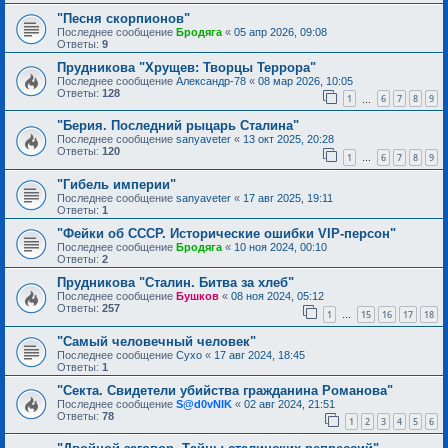
"Песня скорпионов"
Последнее сообщение
Бродяга
«
05 апр 2026, 09:08
Ответы:
9
Прудникова "Хрущев: Творцы Террора"
Последнее сообщение
Александр-78
«
08 мар 2026, 10:05
Ответы:
128
1
6
7
8
9
…
"Берия. Последний рыцарь Сталина"
Последнее сообщение
sanyaveter
«
13 окт 2025, 20:28
Ответы:
120
1
6
7
8
9
…
"Гибель империи"
Последнее сообщение
sanyaveter
«
17 авг 2025, 19:11
Ответы:
1
"Фейки об СССР. Исторические ошибки VIP-персон"
Последнее сообщение
Бродяга
«
10 ноя 2024, 00:10
Ответы:
2
Прудникова "Сталин. Битва за хлеб"
Последнее сообщение
Бушков
«
08 ноя 2024, 05:12
Ответы:
257
1
15
16
17
18
…
"Самый человечный человек"
Последнее сообщение
Сухо
«
17 авг 2024, 18:45
Ответы:
1
"Секта. Свидетели убийства гражданина Романова"
Последнее сообщение
S@d0vNIK
«
02 авг 2024, 21:51
Ответы:
78
1
2
3
4
5
6