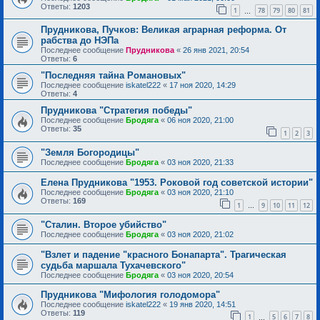
Ответы:
1203
1
78
79
80
81
…
Прудникова, Пучков: Великая аграрная реформа. От
рабства до НЭПа
Последнее сообщение
Прудникова
«
26 янв 2021, 20:54
Ответы:
6
"Последняя тайна Романовых"
Последнее сообщение
iskatel222
«
17 ноя 2020, 14:29
Ответы:
4
Прудникова "Стратегия победы"
Последнее сообщение
Бродяга
«
06 ноя 2020, 21:00
Ответы:
35
1
2
3
"Земля Богородицы"
Последнее сообщение
Бродяга
«
03 ноя 2020, 21:33
Елена Прудникова "1953. Роковой год советской истории"
Последнее сообщение
Бродяга
«
03 ноя 2020, 21:10
Ответы:
169
1
9
10
11
12
…
"Сталин. Второе убийство"
Последнее сообщение
Бродяга
«
03 ноя 2020, 21:02
"Взлет и падение "красного Бонапарта". Трагическая
судьба маршала Тухачевского"
Последнее сообщение
Бродяга
«
03 ноя 2020, 20:54
Прудникова "Мифология голодомора"
Последнее сообщение
iskatel222
«
19 янв 2020, 14:51
Ответы:
119
1
5
6
7
8
…