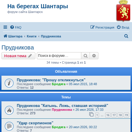
На берегах Шантары
форум сайта Шантарск
FAQ
Регистрация
Вход
П
Шантара
Книги
Прудникова
о
Прудникова
и
Поиск
Расширенный пои
Новая тема
с
34 темы • Страница
1
из
1
к
Объявления
Прудникова: "Прошу откликнуться"
Последнее сообщение
Бродяга
«
05 июл 2015, 18:48
Ответы:
12
Темы
Прудникова "Катынь. Ложь, ставшая историей"
Последнее сообщение
Прудникова
«
26 июл 2026, 17:33
Ответы:
273
1
16
17
18
19
…
"Удар скорпионов"
Последнее сообщение
Бродяга
«
20 июл 2026, 00:22
Ответы:
7