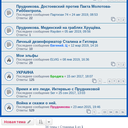
Прудникова. Достоевский против Пакта Молотова-
Риббентропа.
Последнее сообщение
Партизан 74
«
24 авг 2019, 08:53
Ответы:
22
1
2
Прудникова. Мединский на граблях Хрущёва.
Последнее сообщение
Rayden
«
05 авг 2019, 09:56
Ответы:
1
Личный дезинформатор Сталина и Гитлера
Последнее сообщение
Евгений. Ц
«
12 мар 2019, 14:16
Ответы:
10
Мои эльфы
Последнее сообщение
ELVIG
«
08 янв 2019, 16:36
Ответы:
29
1
2
УКРАИНА
Последнее сообщение
Бродяга
«
15 окт 2017, 18:07
Ответы:
125
1
6
7
8
9
…
Время и его люди. Интервью с Прудниковой
Последнее сообщение
Ser
«
25 сен 2017, 13:03
Ответы:
7
Война и сказки о ней.
Последнее сообщение
Прудникова
«
23 июл 2015, 19:46
Ответы:
529
1
33
34
35
36
…
Новая тема
34 темы • Страница
1
из
1