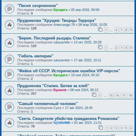
"Песня скорпионов"
Последнее сообщение
Бродяга
«
05 апр 2026, 09:08
Ответы:
9
Прудникова "Хрущев: Творцы Террора"
Последнее сообщение
Александр-78
«
08 мар 2026, 10:05
Ответы:
128
1
6
7
8
9
…
"Берия. Последний рыцарь Сталина"
Последнее сообщение
sanyaveter
«
13 окт 2025, 20:28
Ответы:
120
1
6
7
8
9
…
"Гибель империи"
Последнее сообщение
sanyaveter
«
17 авг 2025, 19:11
Ответы:
1
"Фейки об СССР. Исторические ошибки VIP-персон"
Последнее сообщение
Бродяга
«
10 ноя 2024, 00:10
Ответы:
2
Прудникова "Сталин. Битва за хлеб"
Последнее сообщение
Бушков
«
08 ноя 2024, 05:12
Ответы:
257
1
15
16
17
18
…
"Самый человечный человек"
Последнее сообщение
Сухо
«
17 авг 2024, 18:45
Ответы:
1
"Секта. Свидетели убийства гражданина Романова"
Последнее сообщение
S@d0vNIK
«
02 авг 2024, 21:51
Ответы:
78
1
2
3
4
5
6