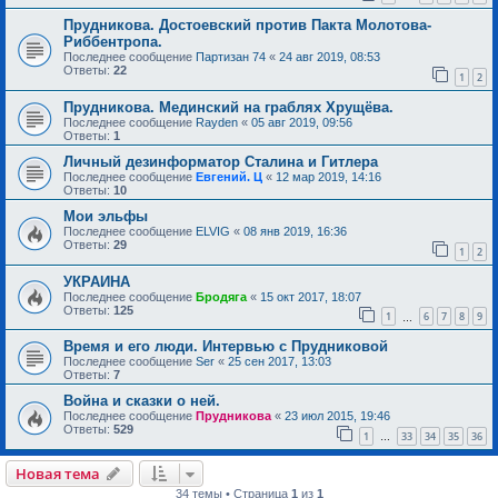
Прудникова. Достоевский против Пакта Молотова-
Риббентропа.
Последнее сообщение
Партизан 74
«
24 авг 2019, 08:53
Ответы:
22
1
2
Прудникова. Мединский на граблях Хрущёва.
Последнее сообщение
Rayden
«
05 авг 2019, 09:56
Ответы:
1
Личный дезинформатор Сталина и Гитлера
Последнее сообщение
Евгений. Ц
«
12 мар 2019, 14:16
Ответы:
10
Мои эльфы
Последнее сообщение
ELVIG
«
08 янв 2019, 16:36
Ответы:
29
1
2
УКРАИНА
Последнее сообщение
Бродяга
«
15 окт 2017, 18:07
Ответы:
125
1
6
7
8
9
…
Время и его люди. Интервью с Прудниковой
Последнее сообщение
Ser
«
25 сен 2017, 13:03
Ответы:
7
Война и сказки о ней.
Последнее сообщение
Прудникова
«
23 июл 2015, 19:46
Ответы:
529
1
33
34
35
36
…
Новая тема
34 темы • Страница
1
из
1