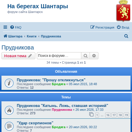
На берегах Шантары
форум сайта Шантарск
FAQ
Регистрация
Вход
П
Шантара
Книги
Прудникова
о
Прудникова
и
Поиск
Расширенный пои
Новая тема
с
34 темы • Страница
1
из
1
к
Объявления
Прудникова: "Прошу откликнуться"
Последнее сообщение
Бродяга
«
05 июл 2015, 18:48
Ответы:
12
Темы
Прудникова "Катынь. Ложь, ставшая историей"
Последнее сообщение
Прудникова
«
26 июл 2026, 17:33
Ответы:
273
1
16
17
18
19
…
"Удар скорпионов"
Последнее сообщение
Бродяга
«
20 июл 2026, 00:22
Ответы:
7