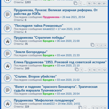
Ответы:
1203
1
78
79
80
81
…
Прудникова, Пучков: Великая аграрная реформа. От
рабства до НЭПа
Последнее сообщение
Прудникова
«
26 янв 2021, 20:54
Ответы:
6
"Последняя тайна Романовых"
Последнее сообщение
iskatel222
«
17 ноя 2020, 14:29
Ответы:
4
Прудникова "Стратегия победы"
Последнее сообщение
Бродяга
«
06 ноя 2020, 21:00
Ответы:
35
1
2
3
"Земля Богородицы"
Последнее сообщение
Бродяга
«
03 ноя 2020, 21:33
Елена Прудникова "1953. Роковой год советской истории"
Последнее сообщение
Бродяга
«
03 ноя 2020, 21:10
Ответы:
169
1
9
10
11
12
…
"Сталин. Второе убийство"
Последнее сообщение
Бродяга
«
03 ноя 2020, 21:02
"Взлет и падение "красного Бонапарта". Трагическая
судьба маршала Тухачевского"
Последнее сообщение
Бродяга
«
03 ноя 2020, 20:54
Прудникова "Мифология голодомора"
Последнее сообщение
iskatel222
«
19 янв 2020, 14:51
Ответы:
119
1
5
6
7
8
…