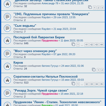
"Двойной заговор. Тайны сталинских репрессий"
Последнее сообщение
Александр-78
«
31 июл 2024, 21:35
Ответы:
32
1
2
3
"1941. Подлинные причины провала "блицкрига"
Последнее сообщение
Rayden
«
29 сен 2023, 13:55
Ответы:
2
"Сын ведьмы"
Последнее сообщение
Rayden
«
21 мар 2023, 23:04
Ответы:
7
Последний бой Лаврентия Берии
Последнее сообщение
Прудникова
«
11 фев 2023, 00:05
Ответы:
645
1
41
42
43
44
…
"Мост через огненную реку"
Последнее сообщение
Rayden
«
07 дек 2022, 09:20
Ответы:
8
Киров
Последнее сообщение
батоно Гугуцэ
«
24 июл 2022, 01:06
Ответы:
24
1
2
Соратники-сектанты Натальи Поклонской
Последнее сообщение
батоно Гугуцэ
«
15 июн 2022, 03:03
Ответы:
513
1
32
33
34
35
…
"Рихард Зорге. Чужой среди своих"
Последнее сообщение
Прудникова
«
15 июн 2021, 22:18
Ответы:
2
Прудникова "Ленин - Сталин. Технология невозможного"
Последнее сообщение
Бродяга
«
01 май 2021, 00:00