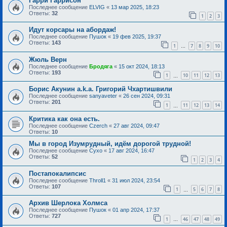
Гарри Гаррисон
Последнее сообщение
ELVIG
«
13 мар 2025, 18:23
Ответы:
32
1
2
3
Идут корсары на абордаж!
Последнее сообщение
Пушок
«
19 фев 2025, 19:37
Ответы:
143
1
7
8
9
10
…
Жюль Верн
Последнее сообщение
Бродяга
«
15 окт 2024, 18:13
Ответы:
193
1
10
11
12
13
…
Борис Акунин a.k.a. Григорий Чхартишвили
Последнее сообщение
sanyaveter
«
26 сен 2024, 09:31
Ответы:
201
1
11
12
13
14
…
Критика как она есть.
Последнее сообщение
Czerch
«
27 авг 2024, 09:47
Ответы:
10
Мы в город Изумрудный, идём дорогой трудной!
Последнее сообщение
Сухо
«
17 авг 2024, 16:47
Ответы:
52
1
2
3
4
Постапокалипсис
Последнее сообщение
Throll1
«
31 июл 2024, 23:54
Ответы:
107
1
5
6
7
8
…
Архив Шерлока Холмса
Последнее сообщение
Пушок
«
01 апр 2024, 17:37
Ответы:
727
1
46
47
48
49
…