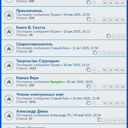
Ответы:
605
1
38
39
40
41
…
Приключения..
Последнее сообщение
Пушок
«
19 янв 2026, 10:33
Ответы:
878
1
56
57
58
59
…
Книги В. Скотта
Последнее сообщение
Пушок
«
10 дек 2025, 16:12
Ответы:
35
1
2
3
Сварогозаменитель
Последнее сообщение
Старый Конь
«
11 окт 2025, 17:58
Ответы:
87
1
2
3
4
5
6
Творчество Стругацких
Последнее сообщение
Пушок
«
30 авг 2025, 12:23
Ответы:
1413
1
92
93
94
95
…
Камша Вера
Последнее сообщение
Бродяга
«
06 авг 2025, 18:01
Ответы:
292
1
17
18
19
20
…
Чтение электронных книг
Последнее сообщение
Старый Конь
«
10 июл 2025, 21:48
Ответы:
1141
1
74
75
76
77
…
Александр Дюма
Последнее сообщение
Александр-78
«
30 май 2025, 20:26
Ответы:
67
1
2
3
4
5