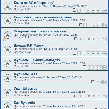
Книги по АИ и "переносу"
Последнее сообщение
Олег из Перми
«
23 мар 2024, 16:20
Ответы:
1497
1
97
98
99
100
…
Помогите вспомнить название книги.
Последнее сообщение
Старый Конь
«
08 мар 2024, 16:26
Ответы:
110
1
5
6
7
8
…
Исторические повести и романы
Последнее сообщение
Rayden
«
25 сен 2023, 20:56
Ответы:
217
1
12
13
14
15
…
Джордж Р.Р. Мартин
Последнее сообщение
Пушок
«
29 июл 2023, 17:51
Ответы:
1493
1
97
98
99
100
…
Журналы "Техника-молодежи"
Последнее сообщение
Старый Конь
«
07 июн 2023, 15:00
Ответы:
68
1
2
3
4
5
Журналы СССР
Последнее сообщение
M_Sergey
«
07 июн 2023, 05:14
Ответы:
33
1
2
3
Иван Ефремов
Последнее сообщение
Старый Конь
«
12 май 2023, 23:59
Ответы:
180
1
10
11
12
13
…
Кир Булычёв
Последнее сообщение
Старый Конь
«
21 апр 2023, 22:06
Ответы:
27