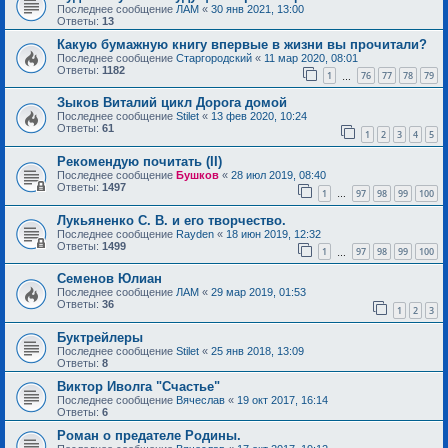
Последнее сообщение
ЛАМ
«
30 янв 2021, 13:00
Ответы:
13
Какую бумажную книгу впервые в жизни вы прочитали?
Последнее сообщение
Старгородский
«
11 мар 2020, 08:01
Ответы:
1182
1
76
77
78
79
…
Зыков Виталий цикл Дорога домой
Последнее сообщение
Stilet
«
13 фев 2020, 10:24
Ответы:
61
1
2
3
4
5
Рекомендую почитать (II)
Последнее сообщение
Бушков
«
28 июл 2019, 08:40
Ответы:
1497
1
97
98
99
100
…
Лукьяненко С. В. и его творчество.
Последнее сообщение
Rayden
«
18 июн 2019, 12:32
Ответы:
1499
1
97
98
99
100
…
Семенов Юлиан
Последнее сообщение
ЛАМ
«
29 мар 2019, 01:53
Ответы:
36
1
2
3
Буктрейлеры
Последнее сообщение
Stilet
«
25 янв 2018, 13:09
Ответы:
8
Виктор Иволга "Счастье"
Последнее сообщение
Вячеслав
«
19 окт 2017, 16:14
Ответы:
6
Роман о предателе Родины.