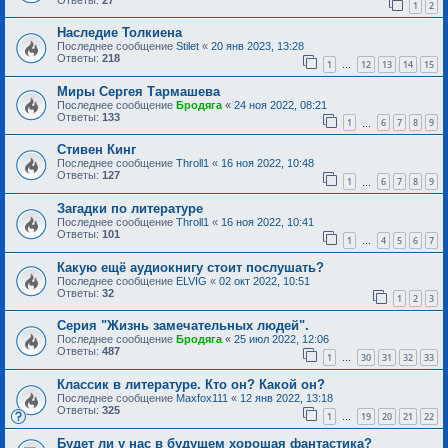
1
2
Наследие Толкиена
Последнее сообщение
Stilet
«
20 янв 2023, 13:28
Ответы:
218
1
12
13
14
15
…
Миры Сергея Тармашева
Последнее сообщение
Бродяга
«
24 ноя 2022, 08:21
Ответы:
133
1
6
7
8
9
…
Стивен Кинг
Последнее сообщение
Throll1
«
16 ноя 2022, 10:48
Ответы:
127
1
6
7
8
9
…
Загадки по литературе
Последнее сообщение
Throll1
«
16 ноя 2022, 10:41
Ответы:
101
1
4
5
6
7
…
Какую ещё аудиокнигу стоит послушать?
Последнее сообщение
ELVIG
«
02 окт 2022, 10:51
Ответы:
32
1
2
3
Серия "Жизнь замечательных людей".
Последнее сообщение
Бродяга
«
25 июл 2022, 12:06
Ответы:
487
1
30
31
32
33
…
Классик в литературе. Кто он? Какой он?
Последнее сообщение
Maxfox111
«
12 янв 2022, 13:18
Ответы:
325
1
19
20
21
22
…
Будет ли у нас в будущем хорошая фантастика?