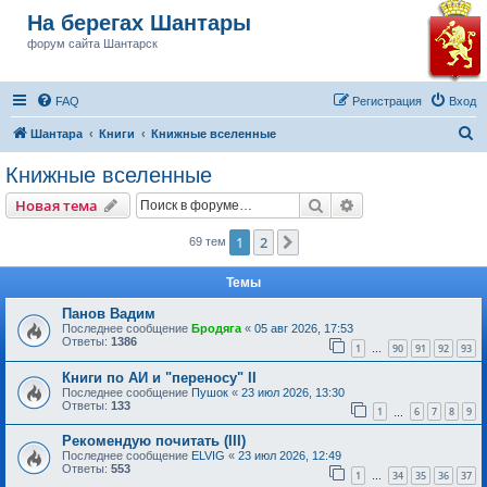
На берегах Шантары
форум сайта Шантарск
FAQ
Регистрация
Вход
П
Шантара
Книги
Книжные вселенные
о
Книжные вселенные
и
Поиск
Расширенный пои
Новая тема
с
к
1
2
След.
69 тем
Темы
Панов Вадим
Последнее сообщение
Бродяга
«
05 авг 2026, 17:53
Ответы:
1386
1
90
91
92
93
…
Книги по АИ и "переносу" II
Последнее сообщение
Пушок
«
23 июл 2026, 13:30
Ответы:
133
1
6
7
8
9
…
Рекомендую почитать (III)
Последнее сообщение
ELVIG
«
23 июл 2026, 12:49
Ответы:
553
1
34
35
36
37
…