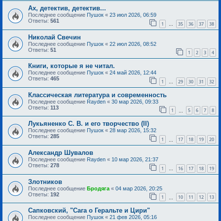
Ах, детектив, детектив...
Последнее сообщение
Пушок
«
23 июл 2026, 06:59
Ответы:
561
1
35
36
37
38
…
Николай Свечин
Последнее сообщение
Пушок
«
22 июл 2026, 08:52
Ответы:
51
1
2
3
4
Книги, которые я не читал.
Последнее сообщение
Пушок
«
24 май 2026, 12:44
Ответы:
465
1
29
30
31
32
…
Классическая литература и современность
Последнее сообщение
Rayden
«
30 мар 2026, 09:33
Ответы:
113
1
5
6
7
8
…
Лукьяненко С. В. и его творчество (II)
Последнее сообщение
Пушок
«
28 мар 2026, 15:32
Ответы:
285
1
17
18
19
20
…
Александр Шувалов
Последнее сообщение
Rayden
«
10 мар 2026, 21:37
Ответы:
278
1
16
17
18
19
…
Злотников
Последнее сообщение
Бродяга
«
04 мар 2026, 20:25
Ответы:
192
1
10
11
12
13
…
Сапковский, "Сага о Геральте и Цири"
Последнее сообщение
Пушок
«
21 фев 2026, 05:16