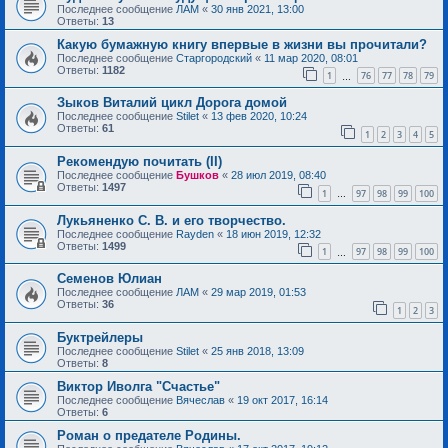
Последнее сообщение
ЛАМ
«
30 янв 2021, 13:00
Ответы:
13
Какую бумажную книгу впервые в жизни вы прочитали?
Последнее сообщение
Старгородский
«
11 мар 2020, 08:01
Ответы:
1182
1
76
77
78
79
…
Зыков Виталий цикл Дорога домой
Последнее сообщение
Stilet
«
13 фев 2020, 10:24
Ответы:
61
1
2
3
4
5
Рекомендую почитать (II)
Последнее сообщение
Бушков
«
28 июл 2019, 08:40
Ответы:
1497
1
97
98
99
100
…
Лукьяненко С. В. и его творчество.
Последнее сообщение
Rayden
«
18 июн 2019, 12:32
Ответы:
1499
1
97
98
99
100
…
Семенов Юлиан
Последнее сообщение
ЛАМ
«
29 мар 2019, 01:53
Ответы:
36
1
2
3
Буктрейлеры
Последнее сообщение
Stilet
«
25 янв 2018, 13:09
Ответы:
8
Виктор Иволга "Счастье"
Последнее сообщение
Вячеслав
«
19 окт 2017, 16:14
Ответы:
6
Роман о предателе Родины.