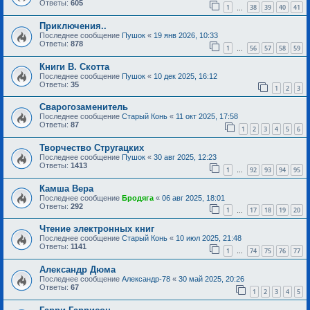
Ответы:
605
1
38
39
40
41
…
Приключения..
Последнее сообщение
Пушок
«
19 янв 2026, 10:33
Ответы:
878
1
56
57
58
59
…
Книги В. Скотта
Последнее сообщение
Пушок
«
10 дек 2025, 16:12
Ответы:
35
1
2
3
Сварогозаменитель
Последнее сообщение
Старый Конь
«
11 окт 2025, 17:58
Ответы:
87
1
2
3
4
5
6
Творчество Стругацких
Последнее сообщение
Пушок
«
30 авг 2025, 12:23
Ответы:
1413
1
92
93
94
95
…
Камша Вера
Последнее сообщение
Бродяга
«
06 авг 2025, 18:01
Ответы:
292
1
17
18
19
20
…
Чтение электронных книг
Последнее сообщение
Старый Конь
«
10 июл 2025, 21:48
Ответы:
1141
1
74
75
76
77
…
Александр Дюма
Последнее сообщение
Александр-78
«
30 май 2025, 20:26
Ответы:
67
1
2
3
4
5