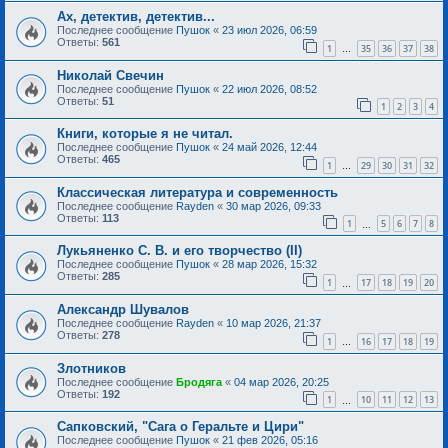
Ах, детектив, детектив...
Последнее сообщение
Пушок
«
23 июл 2026, 06:59
Ответы:
561
1
35
36
37
38
…
Николай Свечин
Последнее сообщение
Пушок
«
22 июл 2026, 08:52
Ответы:
51
1
2
3
4
Книги, которые я не читал.
Последнее сообщение
Пушок
«
24 май 2026, 12:44
Ответы:
465
1
29
30
31
32
…
Классическая литература и современность
Последнее сообщение
Rayden
«
30 мар 2026, 09:33
Ответы:
113
1
5
6
7
8
…
Лукьяненко С. В. и его творчество (II)
Последнее сообщение
Пушок
«
28 мар 2026, 15:32
Ответы:
285
1
17
18
19
20
…
Александр Шувалов
Последнее сообщение
Rayden
«
10 мар 2026, 21:37
Ответы:
278
1
16
17
18
19
…
Злотников
Последнее сообщение
Бродяга
«
04 мар 2026, 20:25
Ответы:
192
1
10
11
12
13
…
Сапковский, "Сага о Геральте и Цири"
Последнее сообщение
Пушок
«
21 фев 2026, 05:16