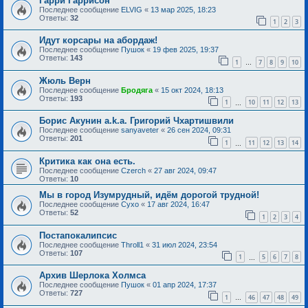
Гарри Гаррисон
Последнее сообщение
ELVIG
«
13 мар 2025, 18:23
Ответы:
32
1
2
3
Идут корсары на абордаж!
Последнее сообщение
Пушок
«
19 фев 2025, 19:37
Ответы:
143
1
7
8
9
10
…
Жюль Верн
Последнее сообщение
Бродяга
«
15 окт 2024, 18:13
Ответы:
193
1
10
11
12
13
…
Борис Акунин a.k.a. Григорий Чхартишвили
Последнее сообщение
sanyaveter
«
26 сен 2024, 09:31
Ответы:
201
1
11
12
13
14
…
Критика как она есть.
Последнее сообщение
Czerch
«
27 авг 2024, 09:47
Ответы:
10
Мы в город Изумрудный, идём дорогой трудной!
Последнее сообщение
Сухо
«
17 авг 2024, 16:47
Ответы:
52
1
2
3
4
Постапокалипсис
Последнее сообщение
Throll1
«
31 июл 2024, 23:54
Ответы:
107
1
5
6
7
8
…
Архив Шерлока Холмса
Последнее сообщение
Пушок
«
01 апр 2024, 17:37
Ответы:
727
1
46
47
48
49
…