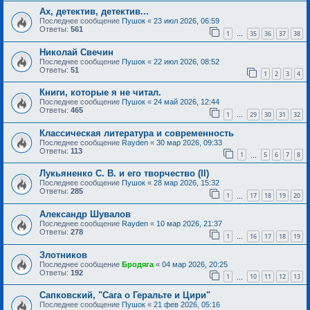
Ах, детектив, детектив...
Последнее сообщение
Пушок
«
23 июл 2026, 06:59
Ответы:
561
1
35
36
37
38
…
Николай Свечин
Последнее сообщение
Пушок
«
22 июл 2026, 08:52
Ответы:
51
1
2
3
4
Книги, которые я не читал.
Последнее сообщение
Пушок
«
24 май 2026, 12:44
Ответы:
465
1
29
30
31
32
…
Классическая литература и современность
Последнее сообщение
Rayden
«
30 мар 2026, 09:33
Ответы:
113
1
5
6
7
8
…
Лукьяненко С. В. и его творчество (II)
Последнее сообщение
Пушок
«
28 мар 2026, 15:32
Ответы:
285
1
17
18
19
20
…
Александр Шувалов
Последнее сообщение
Rayden
«
10 мар 2026, 21:37
Ответы:
278
1
16
17
18
19
…
Злотников
Последнее сообщение
Бродяга
«
04 мар 2026, 20:25
Ответы:
192
1
10
11
12
13
…
Сапковский, "Сага о Геральте и Цири"
Последнее сообщение
Пушок
«
21 фев 2026, 05:16