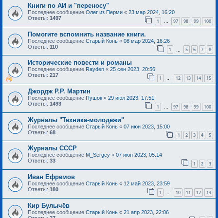
Книги по АИ и "переносу"
Последнее сообщение
Олег из Перми
«
23 мар 2024, 16:20
Ответы:
1497
1
97
98
99
100
…
Помогите вспомнить название книги.
Последнее сообщение
Старый Конь
«
08 мар 2024, 16:26
Ответы:
110
1
5
6
7
8
…
Исторические повести и романы
Последнее сообщение
Rayden
«
25 сен 2023, 20:56
Ответы:
217
1
12
13
14
15
…
Джордж Р.Р. Мартин
Последнее сообщение
Пушок
«
29 июл 2023, 17:51
Ответы:
1493
1
97
98
99
100
…
Журналы "Техника-молодежи"
Последнее сообщение
Старый Конь
«
07 июн 2023, 15:00
Ответы:
68
1
2
3
4
5
Журналы СССР
Последнее сообщение
M_Sergey
«
07 июн 2023, 05:14
Ответы:
33
1
2
3
Иван Ефремов
Последнее сообщение
Старый Конь
«
12 май 2023, 23:59
Ответы:
180
1
10
11
12
13
…
Кир Булычёв
Последнее сообщение
Старый Конь
«
21 апр 2023, 22:06
Ответы:
27