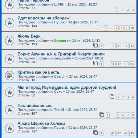
Гарри Гаррисон
Последнее сообщение
ELVIG
«
13 мар 2025, 18:23
Ответы:
32
1
2
3
Идут корсары на абордаж!
Последнее сообщение
Пушок
«
19 фев 2025, 19:37
Ответы:
143
1
7
8
9
10
…
Жюль Верн
Последнее сообщение
Бродяга
«
15 окт 2024, 18:13
Ответы:
193
1
10
11
12
13
…
Борис Акунин a.k.a. Григорий Чхартишвили
Последнее сообщение
sanyaveter
«
26 сен 2024, 09:31
Ответы:
201
1
11
12
13
14
…
Критика как она есть.
Последнее сообщение
Czerch
«
27 авг 2024, 09:47
Ответы:
10
Мы в город Изумрудный, идём дорогой трудной!
Последнее сообщение
Сухо
«
17 авг 2024, 16:47
Ответы:
52
1
2
3
4
Постапокалипсис
Последнее сообщение
Throll1
«
31 июл 2024, 23:54
Ответы:
107
1
5
6
7
8
…
Архив Шерлока Холмса
Последнее сообщение
Пушок
«
01 апр 2024, 17:37
Ответы:
727
1
46
47
48
49
…