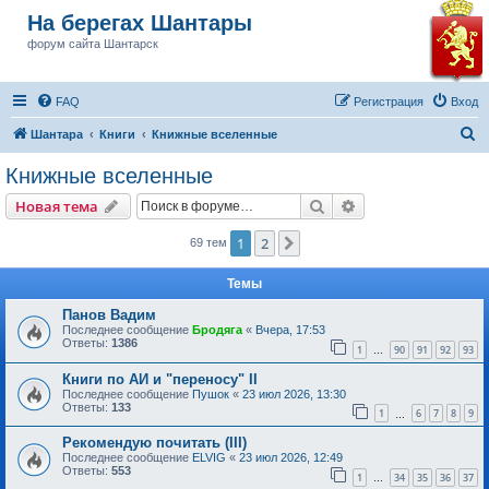
На берегах Шантары
форум сайта Шантарск
FAQ
Регистрация
Вход
П
Шантара
Книги
Книжные вселенные
о
Книжные вселенные
и
Поиск
Расширенный пои
Новая тема
с
к
1
2
След.
69 тем
Темы
Панов Вадим
Последнее сообщение
Бродяга
«
Вчера, 17:53
Ответы:
1386
1
90
91
92
93
…
Книги по АИ и "переносу" II
Последнее сообщение
Пушок
«
23 июл 2026, 13:30
Ответы:
133
1
6
7
8
9
…
Рекомендую почитать (III)
Последнее сообщение
ELVIG
«
23 июл 2026, 12:49
Ответы:
553
1
34
35
36
37
…