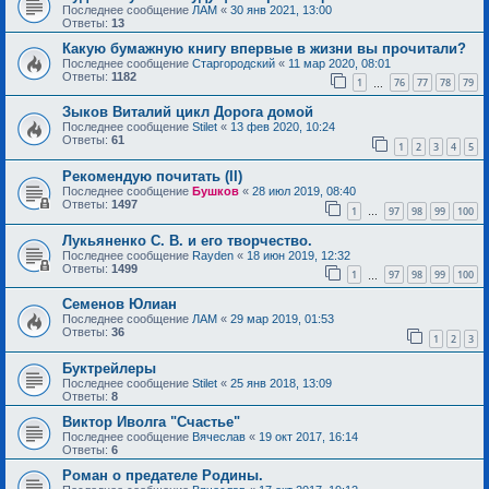
Последнее сообщение
ЛАМ
«
30 янв 2021, 13:00
Ответы:
13
Какую бумажную книгу впервые в жизни вы прочитали?
Последнее сообщение
Старгородский
«
11 мар 2020, 08:01
Ответы:
1182
1
76
77
78
79
…
Зыков Виталий цикл Дорога домой
Последнее сообщение
Stilet
«
13 фев 2020, 10:24
Ответы:
61
1
2
3
4
5
Рекомендую почитать (II)
Последнее сообщение
Бушков
«
28 июл 2019, 08:40
Ответы:
1497
1
97
98
99
100
…
Лукьяненко С. В. и его творчество.
Последнее сообщение
Rayden
«
18 июн 2019, 12:32
Ответы:
1499
1
97
98
99
100
…
Семенов Юлиан
Последнее сообщение
ЛАМ
«
29 мар 2019, 01:53
Ответы:
36
1
2
3
Буктрейлеры
Последнее сообщение
Stilet
«
25 янв 2018, 13:09
Ответы:
8
Виктор Иволга "Счастье"
Последнее сообщение
Вячеслав
«
19 окт 2017, 16:14
Ответы:
6
Роман о предателе Родины.