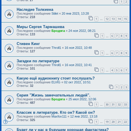
1
2
Наследие Толкиена
Последнее сообщение
Stilet
«
20 янв 2023, 13:28
Ответы:
218
1
12
13
14
15
…
Миры Сергея Тармашева
Последнее сообщение
Бродяга
«
24 ноя 2022, 08:21
Ответы:
133
1
6
7
8
9
…
Стивен Кинг
Последнее сообщение
Throll1
«
16 ноя 2022, 10:48
Ответы:
127
1
6
7
8
9
…
Загадки по литературе
Последнее сообщение
Throll1
«
16 ноя 2022, 10:41
Ответы:
101
1
4
5
6
7
…
Какую ещё аудиокнигу стоит послушать?
Последнее сообщение
ELVIG
«
02 окт 2022, 10:51
Ответы:
32
1
2
3
Серия "Жизнь замечательных людей".
Последнее сообщение
Бродяга
«
25 июл 2022, 12:06
Ответы:
487
1
30
31
32
33
…
Классик в литературе. Кто он? Какой он?
Последнее сообщение
Maxfox111
«
12 янв 2022, 13:18
Ответы:
325
1
19
20
21
22
…
Будет ли у нас в будущем хорошая фантастика?