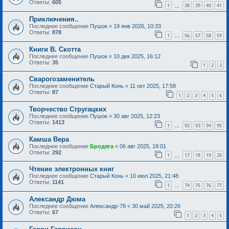
Ответы:
605
1
38
39
40
41
…
Приключения..
Последнее сообщение
Пушок
«
19 янв 2026, 10:33
Ответы:
878
1
56
57
58
59
…
Книги В. Скотта
Последнее сообщение
Пушок
«
10 дек 2025, 16:12
Ответы:
35
1
2
3
Сварогозаменитель
Последнее сообщение
Старый Конь
«
11 окт 2025, 17:58
Ответы:
87
1
2
3
4
5
6
Творчество Стругацких
Последнее сообщение
Пушок
«
30 авг 2025, 12:23
Ответы:
1413
1
92
93
94
95
…
Камша Вера
Последнее сообщение
Бродяга
«
06 авг 2025, 18:01
Ответы:
292
1
17
18
19
20
…
Чтение электронных книг
Последнее сообщение
Старый Конь
«
10 июл 2025, 21:48
Ответы:
1141
1
74
75
76
77
…
Александр Дюма
Последнее сообщение
Александр-78
«
30 май 2025, 20:26
Ответы:
67
1
2
3
4
5