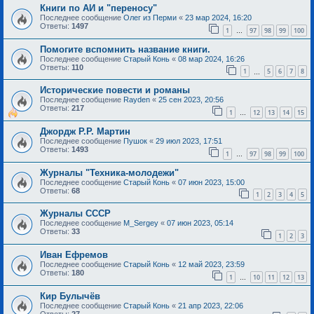
Книги по АИ и "переносу"
Последнее сообщение
Олег из Перми
«
23 мар 2024, 16:20
Ответы:
1497
1
97
98
99
100
…
Помогите вспомнить название книги.
Последнее сообщение
Старый Конь
«
08 мар 2024, 16:26
Ответы:
110
1
5
6
7
8
…
Исторические повести и романы
Последнее сообщение
Rayden
«
25 сен 2023, 20:56
Ответы:
217
1
12
13
14
15
…
Джордж Р.Р. Мартин
Последнее сообщение
Пушок
«
29 июл 2023, 17:51
Ответы:
1493
1
97
98
99
100
…
Журналы "Техника-молодежи"
Последнее сообщение
Старый Конь
«
07 июн 2023, 15:00
Ответы:
68
1
2
3
4
5
Журналы СССР
Последнее сообщение
M_Sergey
«
07 июн 2023, 05:14
Ответы:
33
1
2
3
Иван Ефремов
Последнее сообщение
Старый Конь
«
12 май 2023, 23:59
Ответы:
180
1
10
11
12
13
…
Кир Булычёв
Последнее сообщение
Старый Конь
«
21 апр 2023, 22:06
Ответы:
27