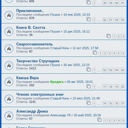
Ответы:
605
1
38
39
40
41
…
Приключения..
Последнее сообщение
Пушок
«
19 янв 2026, 10:33
Ответы:
878
1
56
57
58
59
…
Книги В. Скотта
Последнее сообщение
Пушок
«
10 дек 2025, 16:12
Ответы:
35
1
2
3
Сварогозаменитель
Последнее сообщение
Старый Конь
«
11 окт 2025, 17:58
Ответы:
87
1
2
3
4
5
6
Творчество Стругацких
Последнее сообщение
Пушок
«
30 авг 2025, 12:23
Ответы:
1413
1
92
93
94
95
…
Камша Вера
Последнее сообщение
Бродяга
«
06 авг 2025, 18:01
Ответы:
292
1
17
18
19
20
…
Чтение электронных книг
Последнее сообщение
Старый Конь
«
10 июл 2025, 21:48
Ответы:
1141
1
74
75
76
77
…
Александр Дюма
Последнее сообщение
Александр-78
«
30 май 2025, 20:26
Ответы:
67
1
2
3
4
5