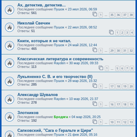
Ах, детектив, детектив...
Последнее сообщение
Пушок
«
23 июл 2026, 06:59
Ответы:
561
1
35
36
37
38
…
Николай Свечин
Последнее сообщение
Пушок
«
22 июл 2026, 08:52
Ответы:
51
1
2
3
4
Книги, которые я не читал.
Последнее сообщение
Пушок
«
24 май 2026, 12:44
Ответы:
465
1
29
30
31
32
…
Классическая литература и современность
Последнее сообщение
Rayden
«
30 мар 2026, 09:33
Ответы:
113
1
5
6
7
8
…
Лукьяненко С. В. и его творчество (II)
Последнее сообщение
Пушок
«
28 мар 2026, 15:32
Ответы:
285
1
17
18
19
20
…
Александр Шувалов
Последнее сообщение
Rayden
«
10 мар 2026, 21:37
Ответы:
278
1
16
17
18
19
…
Злотников
Последнее сообщение
Бродяга
«
04 мар 2026, 20:25
Ответы:
192
1
10
11
12
13
…
Сапковский, "Сага о Геральте и Цири"
Последнее сообщение
Пушок
«
21 фев 2026, 05:16