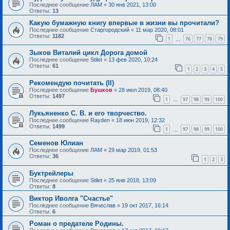
Последнее сообщение
ЛАМ
«
30 янв 2021, 13:00
Ответы:
13
Какую бумажную книгу впервые в жизни вы прочитали?
Последнее сообщение
Старгородский
«
11 мар 2020, 08:01
Ответы:
1182
1
76
77
78
79
…
Зыков Виталий цикл Дорога домой
Последнее сообщение
Stilet
«
13 фев 2020, 10:24
Ответы:
61
1
2
3
4
5
Рекомендую почитать (II)
Последнее сообщение
Бушков
«
28 июл 2019, 08:40
Ответы:
1497
1
97
98
99
100
…
Лукьяненко С. В. и его творчество.
Последнее сообщение
Rayden
«
18 июн 2019, 12:32
Ответы:
1499
1
97
98
99
100
…
Семенов Юлиан
Последнее сообщение
ЛАМ
«
29 мар 2019, 01:53
Ответы:
36
1
2
3
Буктрейлеры
Последнее сообщение
Stilet
«
25 янв 2018, 13:09
Ответы:
8
Виктор Иволга "Счастье"
Последнее сообщение
Вячеслав
«
19 окт 2017, 16:14
Ответы:
6
Роман о предателе Родины.