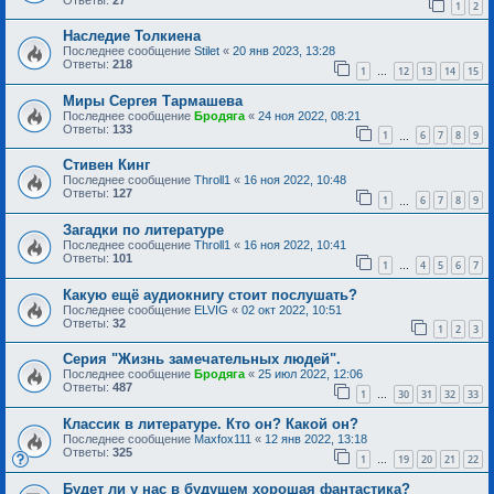
1
2
Наследие Толкиена
Последнее сообщение
Stilet
«
20 янв 2023, 13:28
Ответы:
218
1
12
13
14
15
…
Миры Сергея Тармашева
Последнее сообщение
Бродяга
«
24 ноя 2022, 08:21
Ответы:
133
1
6
7
8
9
…
Стивен Кинг
Последнее сообщение
Throll1
«
16 ноя 2022, 10:48
Ответы:
127
1
6
7
8
9
…
Загадки по литературе
Последнее сообщение
Throll1
«
16 ноя 2022, 10:41
Ответы:
101
1
4
5
6
7
…
Какую ещё аудиокнигу стоит послушать?
Последнее сообщение
ELVIG
«
02 окт 2022, 10:51
Ответы:
32
1
2
3
Серия "Жизнь замечательных людей".
Последнее сообщение
Бродяга
«
25 июл 2022, 12:06
Ответы:
487
1
30
31
32
33
…
Классик в литературе. Кто он? Какой он?
Последнее сообщение
Maxfox111
«
12 янв 2022, 13:18
Ответы:
325
1
19
20
21
22
…
Будет ли у нас в будущем хорошая фантастика?