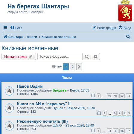
На берегах Шантары
форум сайта Шантарск
FAQ
Регистрация
Вход
П
Шантара
Книги
Книжные вселенные
о
Книжные вселенные
и
Поиск
Расширенный пои
Новая тема
с
к
1
2
След.
69 тем
Темы
Панов Вадим
Последнее сообщение
Бродяга
«
Вчера, 17:53
Ответы:
1386
1
90
91
92
93
…
Книги по АИ и "переносу" II
Последнее сообщение
Пушок
«
23 июл 2026, 13:30
Ответы:
133
1
6
7
8
9
…
Рекомендую почитать (III)
Последнее сообщение
ELVIG
«
23 июл 2026, 12:49
Ответы:
553
1
34
35
36
37
…