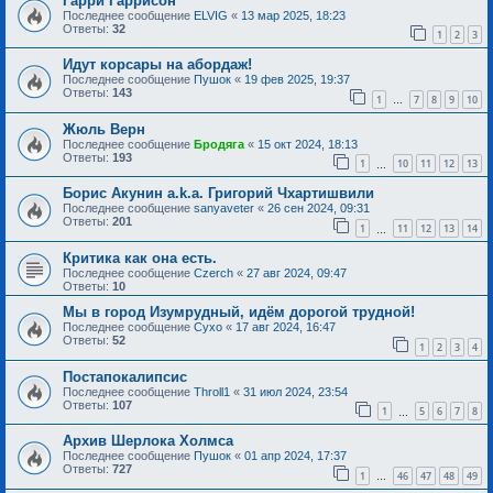
Гарри Гаррисон
Последнее сообщение
ELVIG
«
13 мар 2025, 18:23
Ответы:
32
1
2
3
Идут корсары на абордаж!
Последнее сообщение
Пушок
«
19 фев 2025, 19:37
Ответы:
143
1
7
8
9
10
…
Жюль Верн
Последнее сообщение
Бродяга
«
15 окт 2024, 18:13
Ответы:
193
1
10
11
12
13
…
Борис Акунин a.k.a. Григорий Чхартишвили
Последнее сообщение
sanyaveter
«
26 сен 2024, 09:31
Ответы:
201
1
11
12
13
14
…
Критика как она есть.
Последнее сообщение
Czerch
«
27 авг 2024, 09:47
Ответы:
10
Мы в город Изумрудный, идём дорогой трудной!
Последнее сообщение
Сухо
«
17 авг 2024, 16:47
Ответы:
52
1
2
3
4
Постапокалипсис
Последнее сообщение
Throll1
«
31 июл 2024, 23:54
Ответы:
107
1
5
6
7
8
…
Архив Шерлока Холмса
Последнее сообщение
Пушок
«
01 апр 2024, 17:37
Ответы:
727
1
46
47
48
49
…