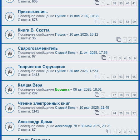
Ответы:
605
1
38
39
40
41
…
Приключения..
Последнее сообщение
Пушок
«
19 янв 2026, 10:33
Ответы:
878
1
56
57
58
59
…
Книги В. Скотта
Последнее сообщение
Пушок
«
10 дек 2025, 16:12
Ответы:
35
1
2
3
Сварогозаменитель
Последнее сообщение
Старый Конь
«
11 окт 2025, 17:58
Ответы:
87
1
2
3
4
5
6
Творчество Стругацких
Последнее сообщение
Пушок
«
30 авг 2025, 12:23
Ответы:
1413
1
92
93
94
95
…
Камша Вера
Последнее сообщение
Бродяга
«
06 авг 2025, 18:01
Ответы:
292
1
17
18
19
20
…
Чтение электронных книг
Последнее сообщение
Старый Конь
«
10 июл 2025, 21:48
Ответы:
1141
1
74
75
76
77
…
Александр Дюма
Последнее сообщение
Александр-78
«
30 май 2025, 20:26
Ответы:
67
1
2
3
4
5