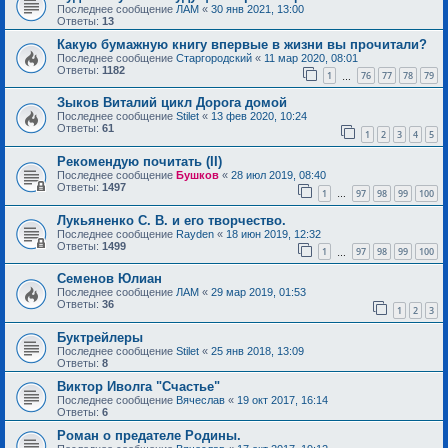
Последнее сообщение
ЛАМ
«
30 янв 2021, 13:00
Ответы:
13
Какую бумажную книгу впервые в жизни вы прочитали?
Последнее сообщение
Старгородский
«
11 мар 2020, 08:01
Ответы:
1182
1
76
77
78
79
…
Зыков Виталий цикл Дорога домой
Последнее сообщение
Stilet
«
13 фев 2020, 10:24
Ответы:
61
1
2
3
4
5
Рекомендую почитать (II)
Последнее сообщение
Бушков
«
28 июл 2019, 08:40
Ответы:
1497
1
97
98
99
100
…
Лукьяненко С. В. и его творчество.
Последнее сообщение
Rayden
«
18 июн 2019, 12:32
Ответы:
1499
1
97
98
99
100
…
Семенов Юлиан
Последнее сообщение
ЛАМ
«
29 мар 2019, 01:53
Ответы:
36
1
2
3
Буктрейлеры
Последнее сообщение
Stilet
«
25 янв 2018, 13:09
Ответы:
8
Виктор Иволга "Счастье"
Последнее сообщение
Вячеслав
«
19 окт 2017, 16:14
Ответы:
6
Роман о предателе Родины.