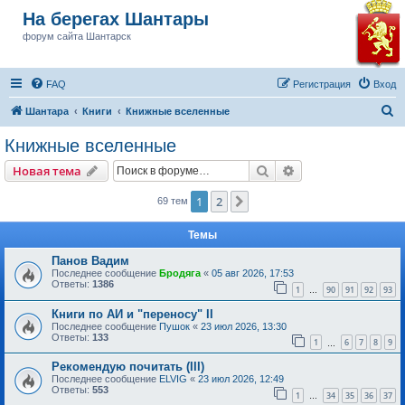
На берегах Шантары
форум сайта Шантарск
FAQ
Регистрация
Вход
П
Шантара
Книги
Книжные вселенные
о
Книжные вселенные
и
Поиск
Расширенный пои
Новая тема
с
к
1
2
След.
69 тем
Темы
Панов Вадим
Последнее сообщение
Бродяга
«
05 авг 2026, 17:53
Ответы:
1386
1
90
91
92
93
…
Книги по АИ и "переносу" II
Последнее сообщение
Пушок
«
23 июл 2026, 13:30
Ответы:
133
1
6
7
8
9
…
Рекомендую почитать (III)
Последнее сообщение
ELVIG
«
23 июл 2026, 12:49
Ответы:
553
1
34
35
36
37
…