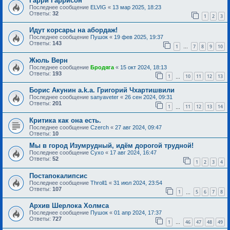
Гарри Гаррисон
Последнее сообщение
ELVIG
«
13 мар 2025, 18:23
Ответы:
32
1
2
3
Идут корсары на абордаж!
Последнее сообщение
Пушок
«
19 фев 2025, 19:37
Ответы:
143
1
7
8
9
10
…
Жюль Верн
Последнее сообщение
Бродяга
«
15 окт 2024, 18:13
Ответы:
193
1
10
11
12
13
…
Борис Акунин a.k.a. Григорий Чхартишвили
Последнее сообщение
sanyaveter
«
26 сен 2024, 09:31
Ответы:
201
1
11
12
13
14
…
Критика как она есть.
Последнее сообщение
Czerch
«
27 авг 2024, 09:47
Ответы:
10
Мы в город Изумрудный, идём дорогой трудной!
Последнее сообщение
Сухо
«
17 авг 2024, 16:47
Ответы:
52
1
2
3
4
Постапокалипсис
Последнее сообщение
Throll1
«
31 июл 2024, 23:54
Ответы:
107
1
5
6
7
8
…
Архив Шерлока Холмса
Последнее сообщение
Пушок
«
01 апр 2024, 17:37
Ответы:
727
1
46
47
48
49
…