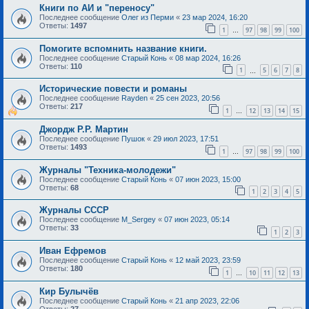
Книги по АИ и "переносу"
Последнее сообщение
Олег из Перми
«
23 мар 2024, 16:20
Ответы:
1497
1
97
98
99
100
…
Помогите вспомнить название книги.
Последнее сообщение
Старый Конь
«
08 мар 2024, 16:26
Ответы:
110
1
5
6
7
8
…
Исторические повести и романы
Последнее сообщение
Rayden
«
25 сен 2023, 20:56
Ответы:
217
1
12
13
14
15
…
Джордж Р.Р. Мартин
Последнее сообщение
Пушок
«
29 июл 2023, 17:51
Ответы:
1493
1
97
98
99
100
…
Журналы "Техника-молодежи"
Последнее сообщение
Старый Конь
«
07 июн 2023, 15:00
Ответы:
68
1
2
3
4
5
Журналы СССР
Последнее сообщение
M_Sergey
«
07 июн 2023, 05:14
Ответы:
33
1
2
3
Иван Ефремов
Последнее сообщение
Старый Конь
«
12 май 2023, 23:59
Ответы:
180
1
10
11
12
13
…
Кир Булычёв
Последнее сообщение
Старый Конь
«
21 апр 2023, 22:06
Ответы:
27