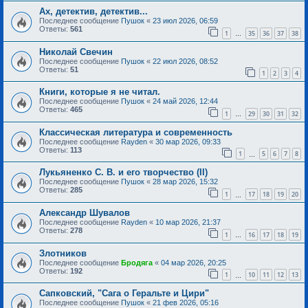
Ах, детектив, детектив...
Последнее сообщение
Пушок
«
23 июл 2026, 06:59
Ответы:
561
1
35
36
37
38
…
Николай Свечин
Последнее сообщение
Пушок
«
22 июл 2026, 08:52
Ответы:
51
1
2
3
4
Книги, которые я не читал.
Последнее сообщение
Пушок
«
24 май 2026, 12:44
Ответы:
465
1
29
30
31
32
…
Классическая литература и современность
Последнее сообщение
Rayden
«
30 мар 2026, 09:33
Ответы:
113
1
5
6
7
8
…
Лукьяненко С. В. и его творчество (II)
Последнее сообщение
Пушок
«
28 мар 2026, 15:32
Ответы:
285
1
17
18
19
20
…
Александр Шувалов
Последнее сообщение
Rayden
«
10 мар 2026, 21:37
Ответы:
278
1
16
17
18
19
…
Злотников
Последнее сообщение
Бродяга
«
04 мар 2026, 20:25
Ответы:
192
1
10
11
12
13
…
Сапковский, "Сага о Геральте и Цири"
Последнее сообщение
Пушок
«
21 фев 2026, 05:16