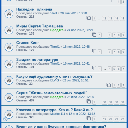
1
2
Наследие Толкиена
Последнее сообщение
Stilet
«
20 янв 2023, 13:28
Ответы:
218
1
12
13
14
15
…
Миры Сергея Тармашева
Последнее сообщение
Бродяга
«
24 ноя 2022, 08:21
Ответы:
133
1
6
7
8
9
…
Стивен Кинг
Последнее сообщение
Throll1
«
16 ноя 2022, 10:48
Ответы:
127
1
6
7
8
9
…
Загадки по литературе
Последнее сообщение
Throll1
«
16 ноя 2022, 10:41
Ответы:
101
1
4
5
6
7
…
Какую ещё аудиокнигу стоит послушать?
Последнее сообщение
ELVIG
«
02 окт 2022, 10:51
Ответы:
32
1
2
3
Серия "Жизнь замечательных людей".
Последнее сообщение
Бродяга
«
25 июл 2022, 12:06
Ответы:
487
1
30
31
32
33
…
Классик в литературе. Кто он? Какой он?
Последнее сообщение
Maxfox111
«
12 янв 2022, 13:18
Ответы:
325
1
19
20
21
22
…
Будет ли у нас в будущем хорошая фантастика?