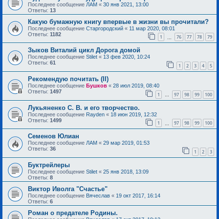
Последнее сообщение
ЛАМ
«
30 янв 2021, 13:00
Ответы:
13
Какую бумажную книгу впервые в жизни вы прочитали?
Последнее сообщение
Старгородский
«
11 мар 2020, 08:01
Ответы:
1182
1
76
77
78
79
…
Зыков Виталий цикл Дорога домой
Последнее сообщение
Stilet
«
13 фев 2020, 10:24
Ответы:
61
1
2
3
4
5
Рекомендую почитать (II)
Последнее сообщение
Бушков
«
28 июл 2019, 08:40
Ответы:
1497
1
97
98
99
100
…
Лукьяненко С. В. и его творчество.
Последнее сообщение
Rayden
«
18 июн 2019, 12:32
Ответы:
1499
1
97
98
99
100
…
Семенов Юлиан
Последнее сообщение
ЛАМ
«
29 мар 2019, 01:53
Ответы:
36
1
2
3
Буктрейлеры
Последнее сообщение
Stilet
«
25 янв 2018, 13:09
Ответы:
8
Виктор Иволга "Счастье"
Последнее сообщение
Вячеслав
«
19 окт 2017, 16:14
Ответы:
6
Роман о предателе Родины.