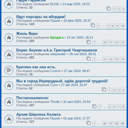
Гарри Гаррисон
Последнее сообщение
ELVIG
«
13 мар 2025, 18:23
Ответы:
32
1
2
3
Идут корсары на абордаж!
Последнее сообщение
Пушок
«
19 фев 2025, 19:37
Ответы:
143
1
7
8
9
10
…
Жюль Верн
Последнее сообщение
Бродяга
«
15 окт 2024, 18:13
Ответы:
193
1
10
11
12
13
…
Борис Акунин a.k.a. Григорий Чхартишвили
Последнее сообщение
sanyaveter
«
26 сен 2024, 09:31
Ответы:
201
1
11
12
13
14
…
Критика как она есть.
Последнее сообщение
Czerch
«
27 авг 2024, 09:47
Ответы:
10
Мы в город Изумрудный, идём дорогой трудной!
Последнее сообщение
Сухо
«
17 авг 2024, 16:47
Ответы:
52
1
2
3
4
Постапокалипсис
Последнее сообщение
Throll1
«
31 июл 2024, 23:54
Ответы:
107
1
5
6
7
8
…
Архив Шерлока Холмса
Последнее сообщение
Пушок
«
01 апр 2024, 17:37
Ответы:
727
1
46
47
48
49
…