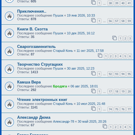
Ответы:
605
1
38
39
40
41
…
Приключения..
Последнее сообщение
Пушок
«
19 янв 2026, 10:33
Ответы:
878
1
56
57
58
59
…
Книги В. Скотта
Последнее сообщение
Пушок
«
10 дек 2025, 16:12
Ответы:
35
1
2
3
Сварогозаменитель
Последнее сообщение
Старый Конь
«
11 окт 2025, 17:58
Ответы:
87
1
2
3
4
5
6
Творчество Стругацких
Последнее сообщение
Пушок
«
30 авг 2025, 12:23
Ответы:
1413
1
92
93
94
95
…
Камша Вера
Последнее сообщение
Бродяга
«
06 авг 2025, 18:01
Ответы:
292
1
17
18
19
20
…
Чтение электронных книг
Последнее сообщение
Старый Конь
«
10 июл 2025, 21:48
Ответы:
1141
1
74
75
76
77
…
Александр Дюма
Последнее сообщение
Александр-78
«
30 май 2025, 20:26
Ответы:
67
1
2
3
4
5