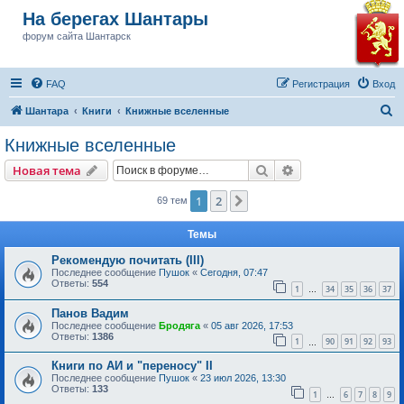
На берегах Шантары
форум сайта Шантарск
FAQ
Регистрация
Вход
П
Шантара
Книги
Книжные вселенные
о
Книжные вселенные
и
Поиск
Расширенный пои
Новая тема
с
к
1
2
След.
69 тем
Темы
Рекомендую почитать (III)
Последнее сообщение
Пушок
«
Сегодня, 07:47
Ответы:
554
1
34
35
36
37
…
Панов Вадим
Последнее сообщение
Бродяга
«
05 авг 2026, 17:53
Ответы:
1386
1
90
91
92
93
…
Книги по АИ и "переносу" II
Последнее сообщение
Пушок
«
23 июл 2026, 13:30
Ответы:
133
1
6
7
8
9
…