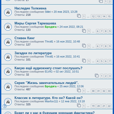
1
2
Наследие Толкиена
Последнее сообщение
Stilet
«
20 янв 2023, 13:28
Ответы:
218
1
12
13
14
15
…
Миры Сергея Тармашева
Последнее сообщение
Бродяга
«
24 ноя 2022, 08:21
Ответы:
133
1
6
7
8
9
…
Стивен Кинг
Последнее сообщение
Throll1
«
16 ноя 2022, 10:48
Ответы:
127
1
6
7
8
9
…
Загадки по литературе
Последнее сообщение
Throll1
«
16 ноя 2022, 10:41
Ответы:
101
1
4
5
6
7
…
Какую ещё аудиокнигу стоит послушать?
Последнее сообщение
ELVIG
«
02 окт 2022, 10:51
Ответы:
32
1
2
3
Серия "Жизнь замечательных людей".
Последнее сообщение
Бродяга
«
25 июл 2022, 12:06
Ответы:
487
1
30
31
32
33
…
Классик в литературе. Кто он? Какой он?
Последнее сообщение
Maxfox111
«
12 янв 2022, 13:18
Ответы:
325
1
19
20
21
22
…
Будет ли у нас в будущем хорошая фантастика?