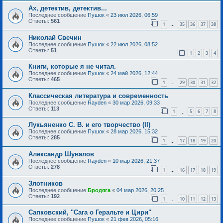
Ах, детектив, детектив...
Последнее сообщение
Пушок
«
23 июл 2026, 06:59
Ответы:
561
1
35
36
37
38
…
Николай Свечин
Последнее сообщение
Пушок
«
22 июл 2026, 08:52
Ответы:
51
1
2
3
4
Книги, которые я не читал.
Последнее сообщение
Пушок
«
24 май 2026, 12:44
Ответы:
465
1
29
30
31
32
…
Классическая литература и современность
Последнее сообщение
Rayden
«
30 мар 2026, 09:33
Ответы:
113
1
5
6
7
8
…
Лукьяненко С. В. и его творчество (II)
Последнее сообщение
Пушок
«
28 мар 2026, 15:32
Ответы:
285
1
17
18
19
20
…
Александр Шувалов
Последнее сообщение
Rayden
«
10 мар 2026, 21:37
Ответы:
278
1
16
17
18
19
…
Злотников
Последнее сообщение
Бродяга
«
04 мар 2026, 20:25
Ответы:
192
1
10
11
12
13
…
Сапковский, "Сага о Геральте и Цири"
Последнее сообщение
Пушок
«
21 фев 2026, 05:16