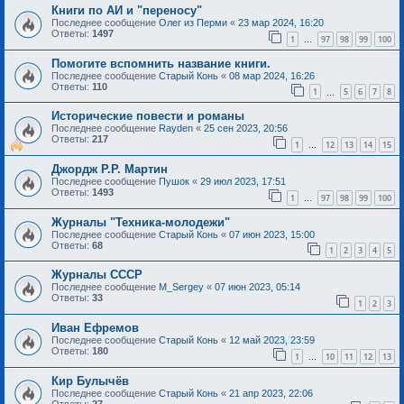
Книги по АИ и "переносу"
Последнее сообщение
Олег из Перми
«
23 мар 2024, 16:20
Ответы:
1497
1
97
98
99
100
…
Помогите вспомнить название книги.
Последнее сообщение
Старый Конь
«
08 мар 2024, 16:26
Ответы:
110
1
5
6
7
8
…
Исторические повести и романы
Последнее сообщение
Rayden
«
25 сен 2023, 20:56
Ответы:
217
1
12
13
14
15
…
Джордж Р.Р. Мартин
Последнее сообщение
Пушок
«
29 июл 2023, 17:51
Ответы:
1493
1
97
98
99
100
…
Журналы "Техника-молодежи"
Последнее сообщение
Старый Конь
«
07 июн 2023, 15:00
Ответы:
68
1
2
3
4
5
Журналы СССР
Последнее сообщение
M_Sergey
«
07 июн 2023, 05:14
Ответы:
33
1
2
3
Иван Ефремов
Последнее сообщение
Старый Конь
«
12 май 2023, 23:59
Ответы:
180
1
10
11
12
13
…
Кир Булычёв
Последнее сообщение
Старый Конь
«
21 апр 2023, 22:06
Ответы:
27