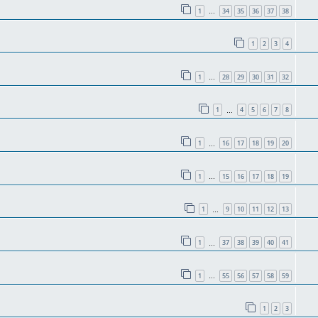
1
34
35
36
37
38
…
1
2
3
4
1
28
29
30
31
32
…
1
4
5
6
7
8
…
1
16
17
18
19
20
…
1
15
16
17
18
19
…
1
9
10
11
12
13
…
1
37
38
39
40
41
…
1
55
56
57
58
59
…
1
2
3