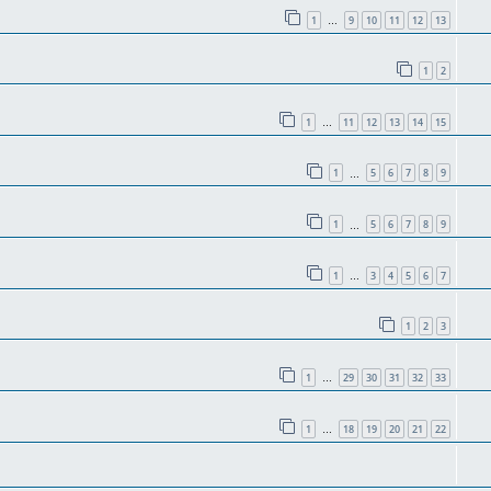
1
9
10
11
12
13
…
1
2
1
11
12
13
14
15
…
1
5
6
7
8
9
…
1
5
6
7
8
9
…
1
3
4
5
6
7
…
1
2
3
1
29
30
31
32
33
…
1
18
19
20
21
22
…