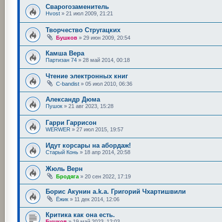
Сварогозаменитель
Hvost
»
21 июл 2009, 21:21
Творчество Стругацких
Бушков
»
29 июн 2009, 20:54
Камша Вера
Партизан 74
»
28 май 2014, 00:18
Чтение электронных книг
C-bandist
»
05 июл 2010, 06:36
Александр Дюма
Пушок
»
21 авг 2023, 15:28
Гарри Гаррисон
WERWER
»
27 июл 2015, 19:57
Идут корсары на абордаж!
Старый Конь
»
18 апр 2014, 20:58
Жюль Верн
Бродяга
»
20 сен 2022, 17:19
Борис Акунин a.k.a. Григорий Чхартишвили
Ёжик
»
11 дек 2014, 12:06
Критика как она есть.
Бушков
»
19 май 2023, 12:03