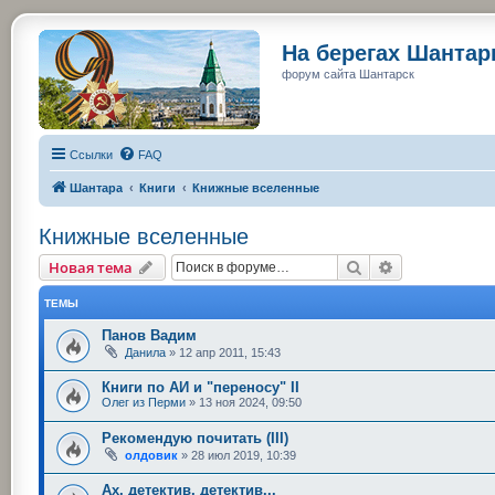
На берегах Шанта
форум сайта Шантарск
Ссылки
FAQ
Шантара
Книги
Книжные вселенные
Книжные вселенные
Поиск
Расширенный
Новая тема
ТЕМЫ
Панов Вадим
Данила
»
12 апр 2011, 15:43
Книги по АИ и "переносу" II
Олег из Перми
»
13 ноя 2024, 09:50
Рекомендую почитать (III)
олдовик
»
28 июл 2019, 10:39
Ах, детектив, детектив...