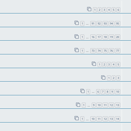
1
2
3
4
5
6
1
91
92
93
94
95
…
1
16
17
18
19
20
…
1
73
74
75
76
77
…
1
2
3
4
5
1
2
3
1
6
7
8
9
10
…
1
9
10
11
12
13
…
1
10
11
12
13
14
…