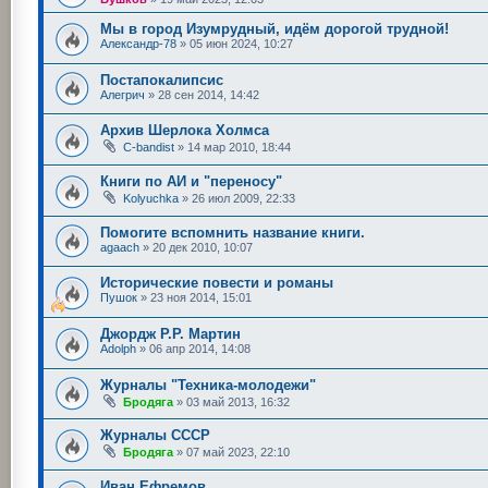
Мы в город Изумрудный, идём дорогой трудной!
Александр-78
»
05 июн 2024, 10:27
Постапокалипсис
Алегрич
»
28 сен 2014, 14:42
Архив Шерлока Холмса
C-bandist
»
14 мар 2010, 18:44
Книги по АИ и "переносу"
Kolyuchka
»
26 июл 2009, 22:33
Помогите вспомнить название книги.
agaach
»
20 дек 2010, 10:07
Исторические повести и романы
Пушок
»
23 ноя 2014, 15:01
Джордж Р.Р. Мартин
Adolph
»
06 апр 2014, 14:08
Журналы "Техника-молодежи"
Бродяга
»
03 май 2013, 16:32
Журналы СССР
Бродяга
»
07 май 2023, 22:10
Иван Ефремов