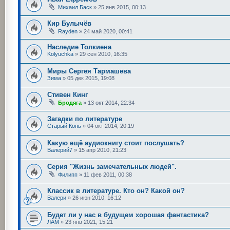
Михаил Баск
»
25 янв 2015, 00:13
Кир Булычёв
Rayden
»
24 май 2020, 00:41
Наследие Толкиена
Kolyuchka
»
29 сен 2010, 16:35
Миры Сергея Тармашева
Зима
»
05 дек 2015, 19:08
Стивен Кинг
Бродяга
»
13 окт 2014, 22:34
Загадки по литературе
Старый Конь
»
04 окт 2014, 20:19
Какую ещё аудиокнигу стоит послушать?
Валерий7
»
15 апр 2010, 21:23
Серия "Жизнь замечательных людей".
Филипп
»
11 фев 2011, 00:38
Классик в литературе. Кто он? Какой он?
Валери
»
26 июн 2010, 16:12
Будет ли у нас в будущем хорошая фантастика?
ЛАМ
»
23 янв 2021, 15:21