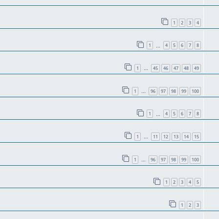
1
2
3
4
1
4
5
6
7
8
…
1
45
46
47
48
49
…
1
96
97
98
99
100
…
1
4
5
6
7
8
…
1
11
12
13
14
15
…
1
96
97
98
99
100
…
1
2
3
4
5
1
2
3