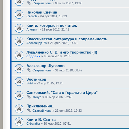
Старый Конь
»
08 май 2007, 19:03
Николай Свечин
Czerch
»
04 дек 2014, 10:23
Книги, которые я не читал.
Алегрич
»
21 июн 2012, 21:41
Классическая литература и современность
Александр-78
»
21 фев 2026, 14:51
Лукьяненко С. В. и его творчество (II)
олдовик
»
18 июн 2019, 12:35
Александр Шувалов
Старый Конь
»
31 июл 2010, 08:47
Злотников
Stilet
»
22 апр 2015, 12:23
Сапковский, "Сага о Геральте и Цири"
Фикус
»
08 мар 2006, 22:46
Приключения..
Старый Конь
»
21 сен 2022, 19:33
Книги В. Скотта
C-bandist
»
30 мар 2010, 07:51