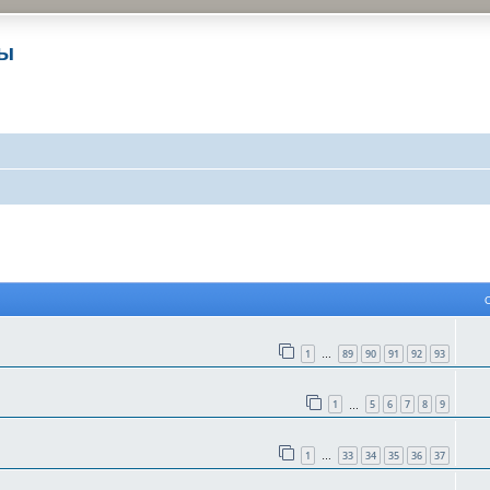
ры
 поиск
1
89
90
91
92
93
…
1
5
6
7
8
9
…
1
33
34
35
36
37
…