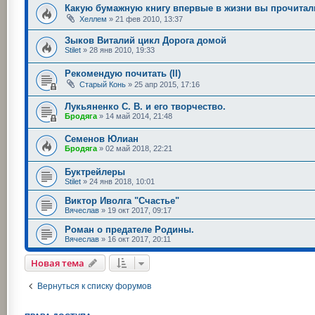
Какую бумажную книгу впервые в жизни вы прочитал
Хеллем
»
21 фев 2010, 13:37
Зыков Виталий цикл Дорога домой
Stilet
»
28 янв 2010, 19:33
Рекомендую почитать (II)
Старый Конь
»
25 апр 2015, 17:16
Лукьяненко С. В. и его творчество.
Бродяга
»
14 май 2014, 21:48
Семенов Юлиан
Бродяга
»
02 май 2018, 22:21
Буктрейлеры
Stilet
»
24 янв 2018, 10:01
Виктор Иволга "Счастье"
Вячеслав
»
19 окт 2017, 09:17
Роман о предателе Родины.
Вячеслав
»
16 окт 2017, 20:11
Новая тема
Вернуться к списку форумов