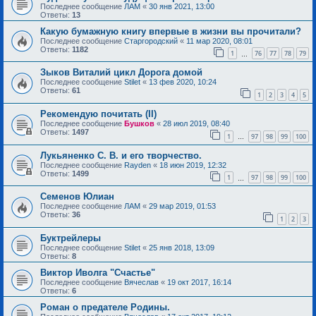
Последнее сообщение
ЛАМ
«
30 янв 2021, 13:00
Ответы:
13
Какую бумажную книгу впервые в жизни вы прочитали?
Последнее сообщение
Старгородский
«
11 мар 2020, 08:01
Ответы:
1182
1
76
77
78
79
…
Зыков Виталий цикл Дорога домой
Последнее сообщение
Stilet
«
13 фев 2020, 10:24
Ответы:
61
1
2
3
4
5
Рекомендую почитать (II)
Последнее сообщение
Бушков
«
28 июл 2019, 08:40
Ответы:
1497
1
97
98
99
100
…
Лукьяненко С. В. и его творчество.
Последнее сообщение
Rayden
«
18 июн 2019, 12:32
Ответы:
1499
1
97
98
99
100
…
Семенов Юлиан
Последнее сообщение
ЛАМ
«
29 мар 2019, 01:53
Ответы:
36
1
2
3
Буктрейлеры
Последнее сообщение
Stilet
«
25 янв 2018, 13:09
Ответы:
8
Виктор Иволга "Счастье"
Последнее сообщение
Вячеслав
«
19 окт 2017, 16:14
Ответы:
6
Роман о предателе Родины.