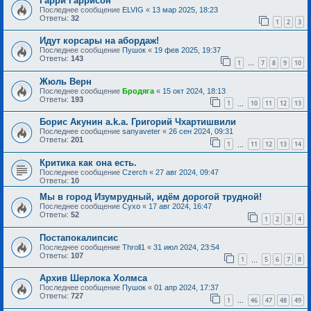
Гарри Гаррисон
Последнее сообщение
ELVIG
«
13 мар 2025, 18:23
Ответы:
32
1
2
3
Идут корсары на абордаж!
Последнее сообщение
Пушок
«
19 фев 2025, 19:37
Ответы:
143
1
7
8
9
10
…
Жюль Верн
Последнее сообщение
Бродяга
«
15 окт 2024, 18:13
Ответы:
193
1
10
11
12
13
…
Борис Акунин a.k.a. Григорий Чхартишвили
Последнее сообщение
sanyaveter
«
26 сен 2024, 09:31
Ответы:
201
1
11
12
13
14
…
Критика как она есть.
Последнее сообщение
Czerch
«
27 авг 2024, 09:47
Ответы:
10
Мы в город Изумрудный, идём дорогой трудной!
Последнее сообщение
Сухо
«
17 авг 2024, 16:47
Ответы:
52
1
2
3
4
Постапокалипсис
Последнее сообщение
Throll1
«
31 июл 2024, 23:54
Ответы:
107
1
5
6
7
8
…
Архив Шерлока Холмса
Последнее сообщение
Пушок
«
01 апр 2024, 17:37
Ответы:
727
1
46
47
48
49
…