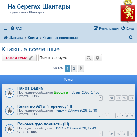
На берегах Шантары
форум сайта Шантарск
FAQ
Регистрация
Вход
П
Шантара
Книги
Книжные вселенные
о
Книжные вселенные
и
Поиск
Расширенный пои
Новая тема
с
к
1
2
След.
69 тем
Темы
Панов Вадим
Последнее сообщение
Бродяга
«
05 авг 2026, 17:53
Ответы:
1386
1
90
91
92
93
…
Книги по АИ и "переносу" II
Последнее сообщение
Пушок
«
23 июл 2026, 13:30
Ответы:
133
1
6
7
8
9
…
Рекомендую почитать (III)
Последнее сообщение
ELVIG
«
23 июл 2026, 12:49
Ответы:
553
1
34
35
36
37
…