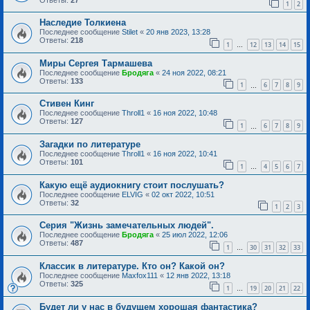
1
2
Наследие Толкиена
Последнее сообщение
Stilet
«
20 янв 2023, 13:28
Ответы:
218
1
12
13
14
15
…
Миры Сергея Тармашева
Последнее сообщение
Бродяга
«
24 ноя 2022, 08:21
Ответы:
133
1
6
7
8
9
…
Стивен Кинг
Последнее сообщение
Throll1
«
16 ноя 2022, 10:48
Ответы:
127
1
6
7
8
9
…
Загадки по литературе
Последнее сообщение
Throll1
«
16 ноя 2022, 10:41
Ответы:
101
1
4
5
6
7
…
Какую ещё аудиокнигу стоит послушать?
Последнее сообщение
ELVIG
«
02 окт 2022, 10:51
Ответы:
32
1
2
3
Серия "Жизнь замечательных людей".
Последнее сообщение
Бродяга
«
25 июл 2022, 12:06
Ответы:
487
1
30
31
32
33
…
Классик в литературе. Кто он? Какой он?
Последнее сообщение
Maxfox111
«
12 янв 2022, 13:18
Ответы:
325
1
19
20
21
22
…
Будет ли у нас в будущем хорошая фантастика?