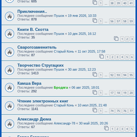
Ответы:
605
1
38
39
40
41
…
Приключения..
Последнее сообщение
Пушок
«
19 янв 2026, 10:33
Ответы:
878
1
56
57
58
59
…
Книги В. Скотта
Последнее сообщение
Пушок
«
10 дек 2025, 16:12
Ответы:
35
1
2
3
Сварогозаменитель
Последнее сообщение
Старый Конь
«
11 окт 2025, 17:58
Ответы:
87
1
2
3
4
5
6
Творчество Стругацких
Последнее сообщение
Пушок
«
30 авг 2025, 12:23
Ответы:
1413
1
92
93
94
95
…
Камша Вера
Последнее сообщение
Бродяга
«
06 авг 2025, 18:01
Ответы:
292
1
17
18
19
20
…
Чтение электронных книг
Последнее сообщение
Старый Конь
«
10 июл 2025, 21:48
Ответы:
1141
1
74
75
76
77
…
Александр Дюма
Последнее сообщение
Александр-78
«
30 май 2025, 20:26
Ответы:
67
1
2
3
4
5