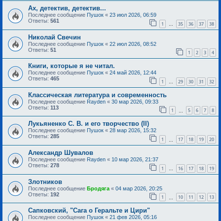
Ах, детектив, детектив...
Последнее сообщение
Пушок
«
23 июл 2026, 06:59
Ответы:
561
1
35
36
37
38
…
Николай Свечин
Последнее сообщение
Пушок
«
22 июл 2026, 08:52
Ответы:
51
1
2
3
4
Книги, которые я не читал.
Последнее сообщение
Пушок
«
24 май 2026, 12:44
Ответы:
465
1
29
30
31
32
…
Классическая литература и современность
Последнее сообщение
Rayden
«
30 мар 2026, 09:33
Ответы:
113
1
5
6
7
8
…
Лукьяненко С. В. и его творчество (II)
Последнее сообщение
Пушок
«
28 мар 2026, 15:32
Ответы:
285
1
17
18
19
20
…
Александр Шувалов
Последнее сообщение
Rayden
«
10 мар 2026, 21:37
Ответы:
278
1
16
17
18
19
…
Злотников
Последнее сообщение
Бродяга
«
04 мар 2026, 20:25
Ответы:
192
1
10
11
12
13
…
Сапковский, "Сага о Геральте и Цири"
Последнее сообщение
Пушок
«
21 фев 2026, 05:16