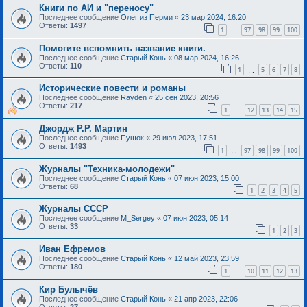
Книги по АИ и "переносу"
Последнее сообщение
Олег из Перми
«
23 мар 2024, 16:20
Ответы:
1497
1
97
98
99
100
…
Помогите вспомнить название книги.
Последнее сообщение
Старый Конь
«
08 мар 2024, 16:26
Ответы:
110
1
5
6
7
8
…
Исторические повести и романы
Последнее сообщение
Rayden
«
25 сен 2023, 20:56
Ответы:
217
1
12
13
14
15
…
Джордж Р.Р. Мартин
Последнее сообщение
Пушок
«
29 июл 2023, 17:51
Ответы:
1493
1
97
98
99
100
…
Журналы "Техника-молодежи"
Последнее сообщение
Старый Конь
«
07 июн 2023, 15:00
Ответы:
68
1
2
3
4
5
Журналы СССР
Последнее сообщение
M_Sergey
«
07 июн 2023, 05:14
Ответы:
33
1
2
3
Иван Ефремов
Последнее сообщение
Старый Конь
«
12 май 2023, 23:59
Ответы:
180
1
10
11
12
13
…
Кир Булычёв
Последнее сообщение
Старый Конь
«
21 апр 2023, 22:06
Ответы:
27