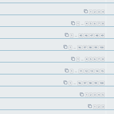
1
2
3
4
1
4
5
6
7
8
…
1
45
46
47
48
49
…
1
96
97
98
99
100
…
1
4
5
6
7
8
…
1
11
12
13
14
15
…
1
96
97
98
99
100
…
1
2
3
4
5
1
2
3