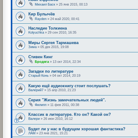
Михаил Баск
»
25 янв 2015, 00:13
Кир Булычёв
Rayden
»
24 май 2020, 00:41
Наследие Толкиена
Kolyuchka
»
29 сен 2010, 16:35
Миры Сергея Тармашева
Зима
»
05 дек 2015, 19:08
Стивен Кинг
Бродяга
»
13 окт 2014, 22:34
Загадки по литературе
Старый Конь
»
04 окт 2014, 20:19
Какую ещё аудиокнигу стоит послушать?
Валерий7
»
15 апр 2010, 21:23
Серия "Жизнь замечательных людей".
Филипп
»
11 фев 2011, 00:38
Классик в литературе. Кто он? Какой он?
Валери
»
26 июн 2010, 16:12
Будет ли у нас в будущем хорошая фантастика?
ЛАМ
»
23 янв 2021, 15:21