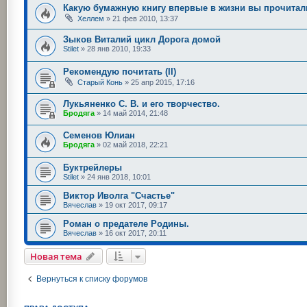
Какую бумажную книгу впервые в жизни вы прочитал
Хеллем
»
21 фев 2010, 13:37
Зыков Виталий цикл Дорога домой
Stilet
»
28 янв 2010, 19:33
Рекомендую почитать (II)
Старый Конь
»
25 апр 2015, 17:16
Лукьяненко С. В. и его творчество.
Бродяга
»
14 май 2014, 21:48
Семенов Юлиан
Бродяга
»
02 май 2018, 22:21
Буктрейлеры
Stilet
»
24 янв 2018, 10:01
Виктор Иволга "Счастье"
Вячеслав
»
19 окт 2017, 09:17
Роман о предателе Родины.
Вячеслав
»
16 окт 2017, 20:11
Новая тема
Вернуться к списку форумов