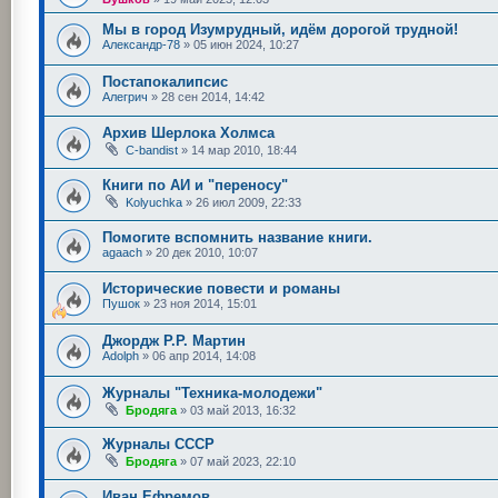
Мы в город Изумрудный, идём дорогой трудной!
Александр-78
»
05 июн 2024, 10:27
Постапокалипсис
Алегрич
»
28 сен 2014, 14:42
Архив Шерлока Холмса
C-bandist
»
14 мар 2010, 18:44
Книги по АИ и "переносу"
Kolyuchka
»
26 июл 2009, 22:33
Помогите вспомнить название книги.
agaach
»
20 дек 2010, 10:07
Исторические повести и романы
Пушок
»
23 ноя 2014, 15:01
Джордж Р.Р. Мартин
Adolph
»
06 апр 2014, 14:08
Журналы "Техника-молодежи"
Бродяга
»
03 май 2013, 16:32
Журналы СССР
Бродяга
»
07 май 2023, 22:10
Иван Ефремов