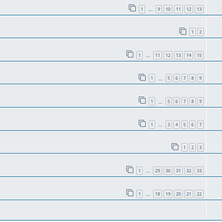
1
9
10
11
12
13
…
1
2
1
11
12
13
14
15
…
1
5
6
7
8
9
…
1
5
6
7
8
9
…
1
3
4
5
6
7
…
1
2
3
1
29
30
31
32
33
…
1
18
19
20
21
22
…