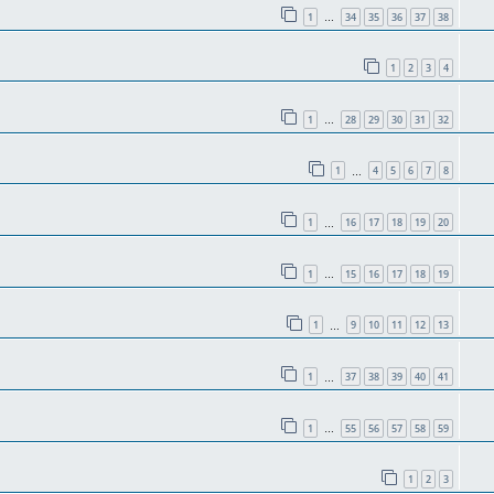
1
34
35
36
37
38
…
1
2
3
4
1
28
29
30
31
32
…
1
4
5
6
7
8
…
1
16
17
18
19
20
…
1
15
16
17
18
19
…
1
9
10
11
12
13
…
1
37
38
39
40
41
…
1
55
56
57
58
59
…
1
2
3