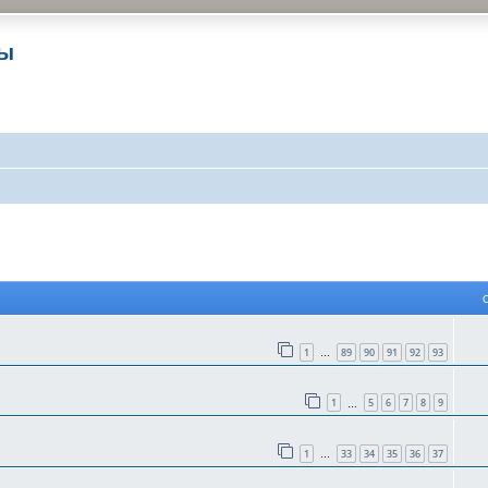
ры
 поиск
1
89
90
91
92
93
…
1
5
6
7
8
9
…
1
33
34
35
36
37
…