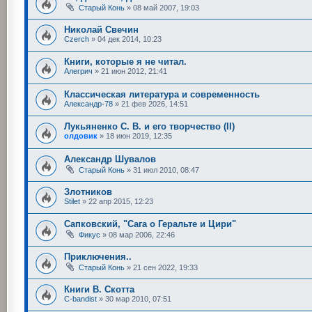
Старый Конь
»
08 май 2007, 19:03
Николай Свечин
Czerch
»
04 дек 2014, 10:23
Книги, которые я не читал.
Алегрич
»
21 июн 2012, 21:41
Классическая литература и современность
Александр-78
»
21 фев 2026, 14:51
Лукьяненко С. В. и его творчество (II)
олдовик
»
18 июн 2019, 12:35
Александр Шувалов
Старый Конь
»
31 июл 2010, 08:47
Злотников
Stilet
»
22 апр 2015, 12:23
Сапковский, "Сага о Геральте и Цири"
Фикус
»
08 мар 2006, 22:46
Приключения..
Старый Конь
»
21 сен 2022, 19:33
Книги В. Скотта
C-bandist
»
30 мар 2010, 07:51