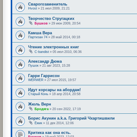
Сварогозаменитель
Hvost
»
21 июл 2009, 21:21
Творчество Стругацких
Бушков
»
29 июн 2009, 20:54
Камша Вера
Партизан 74
»
28 май 2014, 00:18
Чтение электронных книг
C-bandist
»
05 июл 2010, 06:36
Александр Дюма
Пушок
»
21 авг 2023, 15:28
Гарри Гаррисон
WERWER
»
27 июл 2015, 19:57
Идут корсары на абордаж!
Старый Конь
»
18 апр 2014, 20:58
Жюль Верн
Бродяга
»
20 сен 2022, 17:19
Борис Акунин a.k.a. Григорий Чхартишвили
Ёжик
»
11 дек 2014, 12:06
Критика как она есть.
Бушков
»
19 май 2023, 12:03