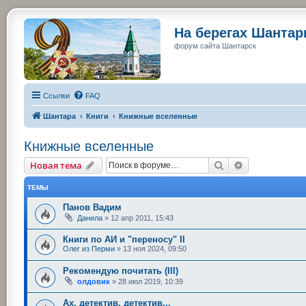
На берегах Шанта
форум сайта Шантарск
Ссылки
FAQ
Шантара
Книги
Книжные вселенные
Книжные вселенные
Поиск
Расширенный
Новая тема
ТЕМЫ
Панов Вадим
Данила
»
12 апр 2011, 15:43
Книги по АИ и "переносу" II
Олег из Перми
»
13 ноя 2024, 09:50
Рекомендую почитать (III)
олдовик
»
28 июл 2019, 10:39
Ах, детектив, детектив...