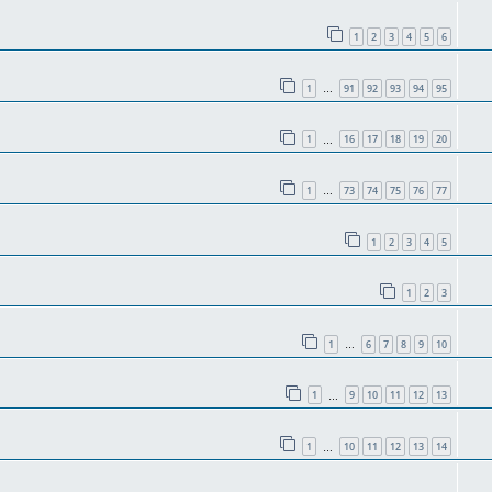
1
2
3
4
5
6
1
91
92
93
94
95
…
1
16
17
18
19
20
…
1
73
74
75
76
77
…
1
2
3
4
5
1
2
3
1
6
7
8
9
10
…
1
9
10
11
12
13
…
1
10
11
12
13
14
…