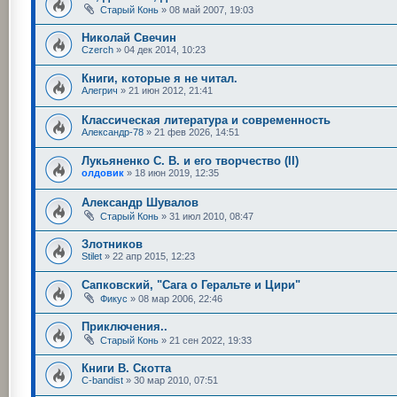
Старый Конь
»
08 май 2007, 19:03
Николай Свечин
Czerch
»
04 дек 2014, 10:23
Книги, которые я не читал.
Алегрич
»
21 июн 2012, 21:41
Классическая литература и современность
Александр-78
»
21 фев 2026, 14:51
Лукьяненко С. В. и его творчество (II)
олдовик
»
18 июн 2019, 12:35
Александр Шувалов
Старый Конь
»
31 июл 2010, 08:47
Злотников
Stilet
»
22 апр 2015, 12:23
Сапковский, "Сага о Геральте и Цири"
Фикус
»
08 мар 2006, 22:46
Приключения..
Старый Конь
»
21 сен 2022, 19:33
Книги В. Скотта
C-bandist
»
30 мар 2010, 07:51