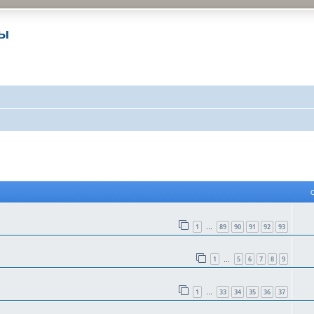
ры
 поиск
1
89
90
91
92
93
…
1
5
6
7
8
9
…
1
33
34
35
36
37
…