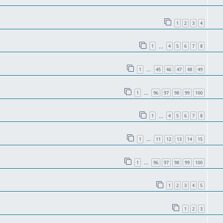
1
2
3
4
1
4
5
6
7
8
…
1
45
46
47
48
49
…
1
96
97
98
99
100
…
1
4
5
6
7
8
…
1
11
12
13
14
15
…
1
96
97
98
99
100
…
1
2
3
4
5
1
2
3