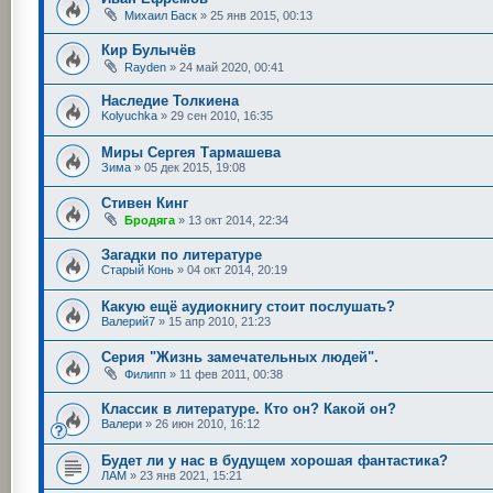
Михаил Баск
»
25 янв 2015, 00:13
Кир Булычёв
Rayden
»
24 май 2020, 00:41
Наследие Толкиена
Kolyuchka
»
29 сен 2010, 16:35
Миры Сергея Тармашева
Зима
»
05 дек 2015, 19:08
Стивен Кинг
Бродяга
»
13 окт 2014, 22:34
Загадки по литературе
Старый Конь
»
04 окт 2014, 20:19
Какую ещё аудиокнигу стоит послушать?
Валерий7
»
15 апр 2010, 21:23
Серия "Жизнь замечательных людей".
Филипп
»
11 фев 2011, 00:38
Классик в литературе. Кто он? Какой он?
Валери
»
26 июн 2010, 16:12
Будет ли у нас в будущем хорошая фантастика?
ЛАМ
»
23 янв 2021, 15:21