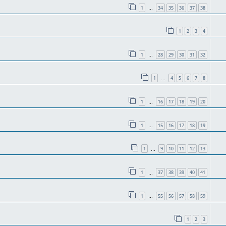
1
34
35
36
37
38
…
1
2
3
4
1
28
29
30
31
32
…
1
4
5
6
7
8
…
1
16
17
18
19
20
…
1
15
16
17
18
19
…
1
9
10
11
12
13
…
1
37
38
39
40
41
…
1
55
56
57
58
59
…
1
2
3