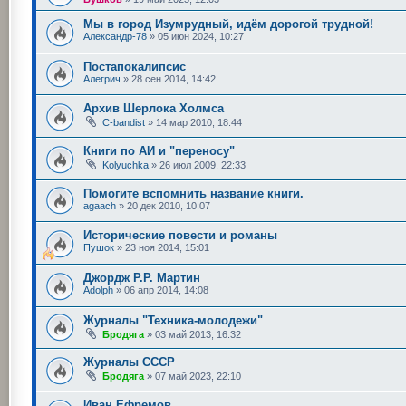
Мы в город Изумрудный, идём дорогой трудной!
Александр-78
»
05 июн 2024, 10:27
Постапокалипсис
Алегрич
»
28 сен 2014, 14:42
Архив Шерлока Холмса
C-bandist
»
14 мар 2010, 18:44
Книги по АИ и "переносу"
Kolyuchka
»
26 июл 2009, 22:33
Помогите вспомнить название книги.
agaach
»
20 дек 2010, 10:07
Исторические повести и романы
Пушок
»
23 ноя 2014, 15:01
Джордж Р.Р. Мартин
Adolph
»
06 апр 2014, 14:08
Журналы "Техника-молодежи"
Бродяга
»
03 май 2013, 16:32
Журналы СССР
Бродяга
»
07 май 2023, 22:10
Иван Ефремов