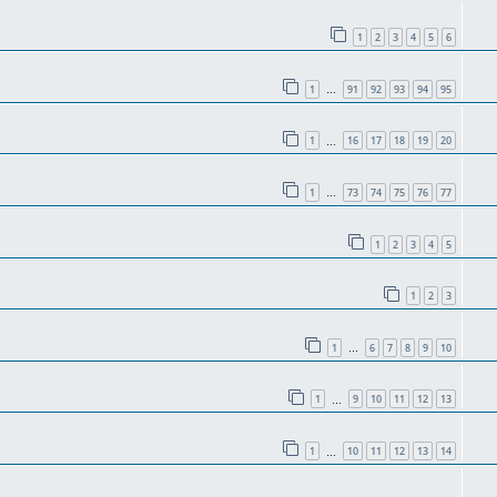
1
2
3
4
5
6
1
91
92
93
94
95
…
1
16
17
18
19
20
…
1
73
74
75
76
77
…
1
2
3
4
5
1
2
3
1
6
7
8
9
10
…
1
9
10
11
12
13
…
1
10
11
12
13
14
…