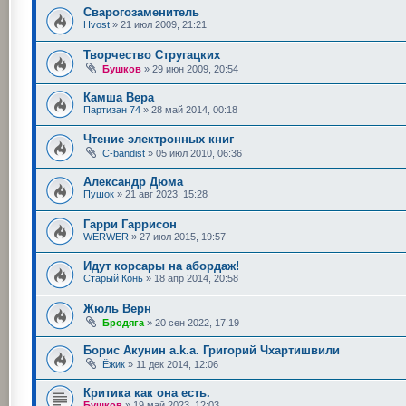
Сварогозаменитель
Hvost
»
21 июл 2009, 21:21
Творчество Стругацких
Бушков
»
29 июн 2009, 20:54
Камша Вера
Партизан 74
»
28 май 2014, 00:18
Чтение электронных книг
C-bandist
»
05 июл 2010, 06:36
Александр Дюма
Пушок
»
21 авг 2023, 15:28
Гарри Гаррисон
WERWER
»
27 июл 2015, 19:57
Идут корсары на абордаж!
Старый Конь
»
18 апр 2014, 20:58
Жюль Верн
Бродяга
»
20 сен 2022, 17:19
Борис Акунин a.k.a. Григорий Чхартишвили
Ёжик
»
11 дек 2014, 12:06
Критика как она есть.
Бушков
»
19 май 2023, 12:03