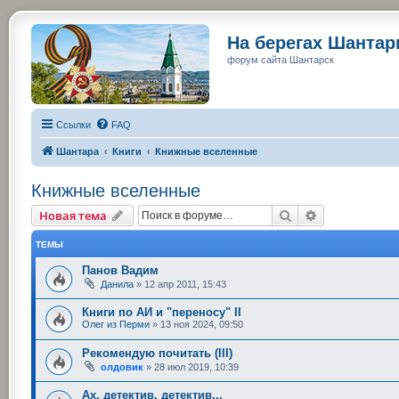
На берегах Шанта
форум сайта Шантарск
Ссылки
FAQ
Шантара
Книги
Книжные вселенные
Книжные вселенные
Поиск
Расширенный
Новая тема
ТЕМЫ
Панов Вадим
Данила
»
12 апр 2011, 15:43
Книги по АИ и "переносу" II
Олег из Перми
»
13 ноя 2024, 09:50
Рекомендую почитать (III)
олдовик
»
28 июл 2019, 10:39
Ах, детектив, детектив...