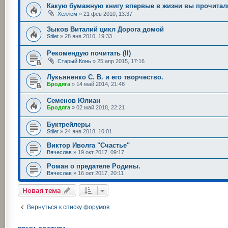
Какую бумажную книгу впервые в жизни вы прочитал
Хеллем
»
21 фев 2010, 13:37
Зыков Виталий цикл Дорога домой
Stilet
»
28 янв 2010, 19:33
Рекомендую почитать (II)
Старый Конь
»
25 апр 2015, 17:16
Лукьяненко С. В. и его творчество.
Бродяга
»
14 май 2014, 21:48
Семенов Юлиан
Бродяга
»
02 май 2018, 22:21
Буктрейлеры
Stilet
»
24 янв 2018, 10:01
Виктор Иволга "Счастье"
Вячеслав
»
19 окт 2017, 09:17
Роман о предателе Родины.
Вячеслав
»
16 окт 2017, 20:11
Новая тема
Вернуться к списку форумов