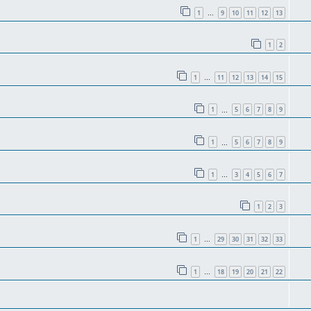
1
9
10
11
12
13
…
1
2
1
11
12
13
14
15
…
1
5
6
7
8
9
…
1
5
6
7
8
9
…
1
3
4
5
6
7
…
1
2
3
1
29
30
31
32
33
…
1
18
19
20
21
22
…