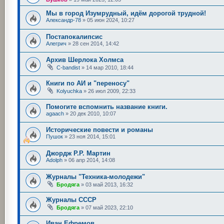
Мы в город Изумрудный, идём дорогой трудной!
Александр-78
»
05 июн 2024, 10:27
Постапокалипсис
Алегрич
»
28 сен 2014, 14:42
Архив Шерлока Холмса
C-bandist
»
14 мар 2010, 18:44
Книги по АИ и "переносу"
Kolyuchka
»
26 июл 2009, 22:33
Помогите вспомнить название книги.
agaach
»
20 дек 2010, 10:07
Исторические повести и романы
Пушок
»
23 ноя 2014, 15:01
Джордж Р.Р. Мартин
Adolph
»
06 апр 2014, 14:08
Журналы "Техника-молодежи"
Бродяга
»
03 май 2013, 16:32
Журналы СССР
Бродяга
»
07 май 2023, 22:10
Иван Ефремов