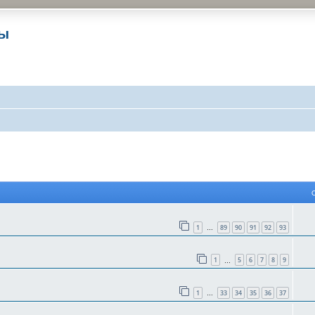
ры
 поиск
1
89
90
91
92
93
…
1
5
6
7
8
9
…
1
33
34
35
36
37
…