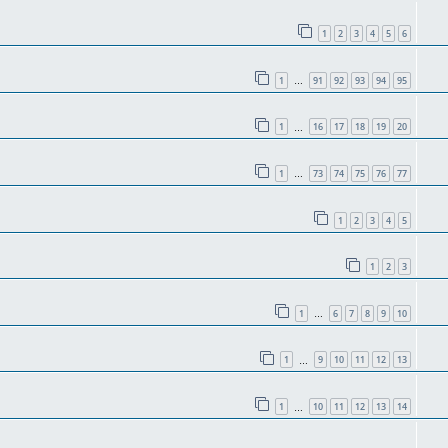
1
2
3
4
5
6
1
91
92
93
94
95
…
1
16
17
18
19
20
…
1
73
74
75
76
77
…
1
2
3
4
5
1
2
3
1
6
7
8
9
10
…
1
9
10
11
12
13
…
1
10
11
12
13
14
…