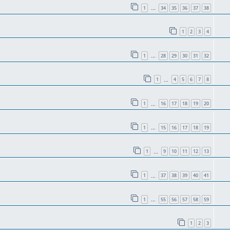
1
34
35
36
37
38
…
1
2
3
4
1
28
29
30
31
32
…
1
4
5
6
7
8
…
1
16
17
18
19
20
…
1
15
16
17
18
19
…
1
9
10
11
12
13
…
1
37
38
39
40
41
…
1
55
56
57
58
59
…
1
2
3