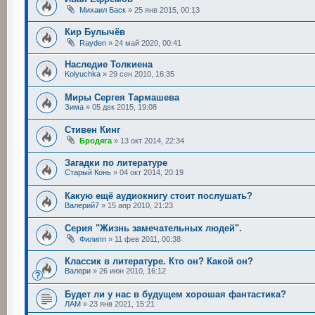
Михаил Баск
»
25 янв 2015, 00:13
Кир Булычёв
Rayden
»
24 май 2020, 00:41
Наследие Толкиена
Kolyuchka
»
29 сен 2010, 16:35
Миры Сергея Тармашева
Зима
»
05 дек 2015, 19:08
Стивен Кинг
Бродяга
»
13 окт 2014, 22:34
Загадки по литературе
Старый Конь
»
04 окт 2014, 20:19
Какую ещё аудиокнигу стоит послушать?
Валерий7
»
15 апр 2010, 21:23
Серия "Жизнь замечательных людей".
Филипп
»
11 фев 2011, 00:38
Классик в литературе. Кто он? Какой он?
Валери
»
26 июн 2010, 16:12
Будет ли у нас в будущем хорошая фантастика?
ЛАМ
»
23 янв 2021, 15:21