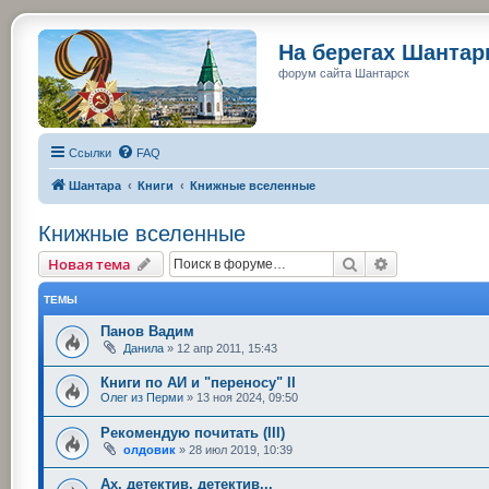
На берегах Шанта
форум сайта Шантарск
Ссылки
FAQ
Шантара
Книги
Книжные вселенные
Книжные вселенные
Поиск
Расширенный
Новая тема
ТЕМЫ
Панов Вадим
Данила
»
12 апр 2011, 15:43
Книги по АИ и "переносу" II
Олег из Перми
»
13 ноя 2024, 09:50
Рекомендую почитать (III)
олдовик
»
28 июл 2019, 10:39
Ах, детектив, детектив...