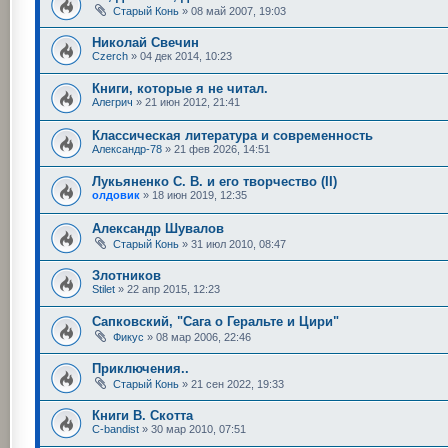
Старый Конь
»
08 май 2007, 19:03
Николай Свечин
Czerch
»
04 дек 2014, 10:23
Книги, которые я не читал.
Алегрич
»
21 июн 2012, 21:41
Классическая литература и современность
Александр-78
»
21 фев 2026, 14:51
Лукьяненко С. В. и его творчество (II)
олдовик
»
18 июн 2019, 12:35
Александр Шувалов
Старый Конь
»
31 июл 2010, 08:47
Злотников
Stilet
»
22 апр 2015, 12:23
Сапковский, "Сага о Геральте и Цири"
Фикус
»
08 мар 2006, 22:46
Приключения..
Старый Конь
»
21 сен 2022, 19:33
Книги В. Скотта
C-bandist
»
30 мар 2010, 07:51