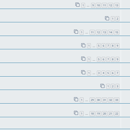
1
9
10
11
12
13
…
1
2
1
11
12
13
14
15
…
1
5
6
7
8
9
…
1
5
6
7
8
9
…
1
3
4
5
6
7
…
1
2
3
1
29
30
31
32
33
…
1
18
19
20
21
22
…