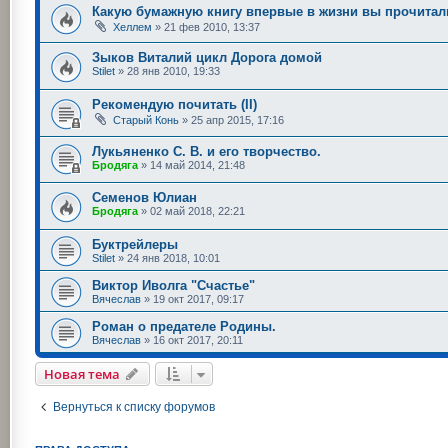
Какую бумажную книгу впервые в жизни вы прочитал
Хеллем
»
21 фев 2010, 13:37
Зыков Виталий цикл Дорога домой
Stilet
»
28 янв 2010, 19:33
Рекомендую почитать (II)
Старый Конь
»
25 апр 2015, 17:16
Лукьяненко С. В. и его творчество.
Бродяга
»
14 май 2014, 21:48
Семенов Юлиан
Бродяга
»
02 май 2018, 22:21
Буктрейлеры
Stilet
»
24 янв 2018, 10:01
Виктор Иволга "Счастье"
Вячеслав
»
19 окт 2017, 09:17
Роман о предателе Родины.
Вячеслав
»
16 окт 2017, 20:11
Новая тема
Вернуться к списку форумов