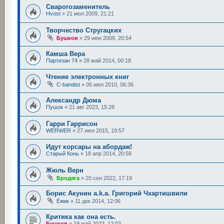
Сварогозаменитель
Hvost
»
21 июл 2009, 21:21
Творчество Стругацких
Бушков
»
29 июн 2009, 20:54
Камша Вера
Партизан 74
»
28 май 2014, 00:18
Чтение электронных книг
C-bandist
»
05 июл 2010, 06:36
Александр Дюма
Пушок
»
21 авг 2023, 15:28
Гарри Гаррисон
WERWER
»
27 июл 2015, 19:57
Идут корсары на абордаж!
Старый Конь
»
18 апр 2014, 20:58
Жюль Верн
Бродяга
»
20 сен 2022, 17:19
Борис Акунин a.k.a. Григорий Чхартишвили
Ёжик
»
11 дек 2014, 12:06
Критика как она есть.
Бушков
»
19 май 2023, 12:03