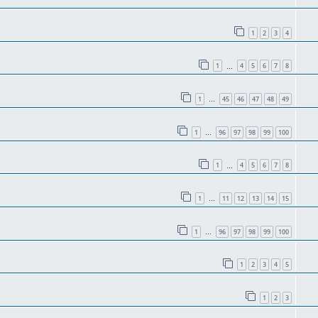
1
2
3
4
1
4
5
6
7
8
…
1
45
46
47
48
49
…
1
96
97
98
99
100
…
1
4
5
6
7
8
…
1
11
12
13
14
15
…
1
96
97
98
99
100
…
1
2
3
4
5
1
2
3