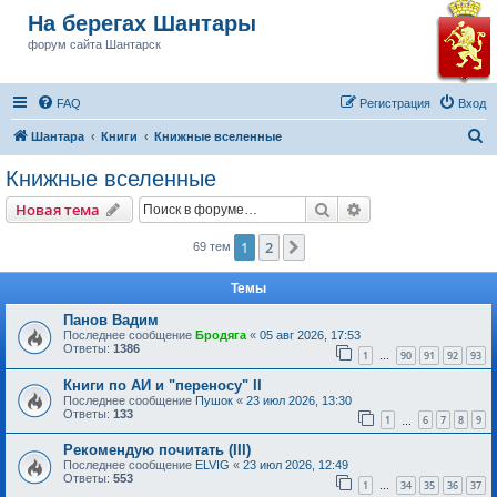
На берегах Шантары
форум сайта Шантарск
FAQ
Регистрация
Вход
П
Шантара
Книги
Книжные вселенные
о
Книжные вселенные
и
Поиск
Расширенный пои
Новая тема
с
к
1
2
След.
69 тем
Темы
Панов Вадим
Последнее сообщение
Бродяга
«
05 авг 2026, 17:53
Ответы:
1386
1
90
91
92
93
…
Книги по АИ и "переносу" II
Последнее сообщение
Пушок
«
23 июл 2026, 13:30
Ответы:
133
1
6
7
8
9
…
Рекомендую почитать (III)
Последнее сообщение
ELVIG
«
23 июл 2026, 12:49
Ответы:
553
1
34
35
36
37
…