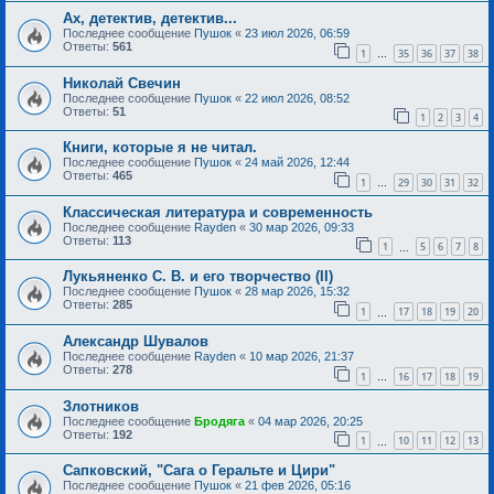
Ах, детектив, детектив...
Последнее сообщение
Пушок
«
23 июл 2026, 06:59
Ответы:
561
1
35
36
37
38
…
Николай Свечин
Последнее сообщение
Пушок
«
22 июл 2026, 08:52
Ответы:
51
1
2
3
4
Книги, которые я не читал.
Последнее сообщение
Пушок
«
24 май 2026, 12:44
Ответы:
465
1
29
30
31
32
…
Классическая литература и современность
Последнее сообщение
Rayden
«
30 мар 2026, 09:33
Ответы:
113
1
5
6
7
8
…
Лукьяненко С. В. и его творчество (II)
Последнее сообщение
Пушок
«
28 мар 2026, 15:32
Ответы:
285
1
17
18
19
20
…
Александр Шувалов
Последнее сообщение
Rayden
«
10 мар 2026, 21:37
Ответы:
278
1
16
17
18
19
…
Злотников
Последнее сообщение
Бродяга
«
04 мар 2026, 20:25
Ответы:
192
1
10
11
12
13
…
Сапковский, "Сага о Геральте и Цири"
Последнее сообщение
Пушок
«
21 фев 2026, 05:16