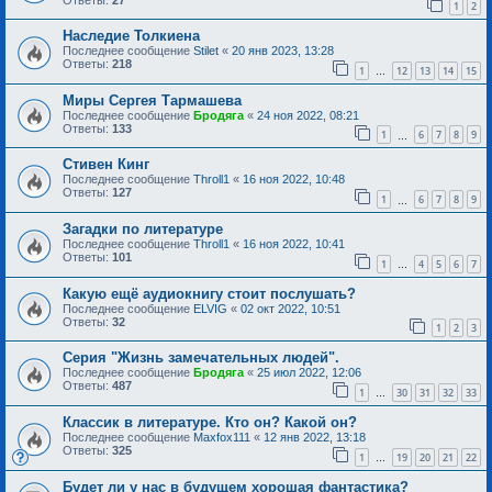
1
2
Наследие Толкиена
Последнее сообщение
Stilet
«
20 янв 2023, 13:28
Ответы:
218
1
12
13
14
15
…
Миры Сергея Тармашева
Последнее сообщение
Бродяга
«
24 ноя 2022, 08:21
Ответы:
133
1
6
7
8
9
…
Стивен Кинг
Последнее сообщение
Throll1
«
16 ноя 2022, 10:48
Ответы:
127
1
6
7
8
9
…
Загадки по литературе
Последнее сообщение
Throll1
«
16 ноя 2022, 10:41
Ответы:
101
1
4
5
6
7
…
Какую ещё аудиокнигу стоит послушать?
Последнее сообщение
ELVIG
«
02 окт 2022, 10:51
Ответы:
32
1
2
3
Серия "Жизнь замечательных людей".
Последнее сообщение
Бродяга
«
25 июл 2022, 12:06
Ответы:
487
1
30
31
32
33
…
Классик в литературе. Кто он? Какой он?
Последнее сообщение
Maxfox111
«
12 янв 2022, 13:18
Ответы:
325
1
19
20
21
22
…
Будет ли у нас в будущем хорошая фантастика?