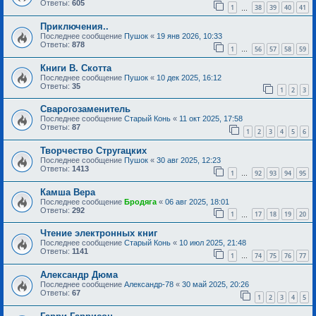
Ответы:
605
1
38
39
40
41
…
Приключения..
Последнее сообщение
Пушок
«
19 янв 2026, 10:33
Ответы:
878
1
56
57
58
59
…
Книги В. Скотта
Последнее сообщение
Пушок
«
10 дек 2025, 16:12
Ответы:
35
1
2
3
Сварогозаменитель
Последнее сообщение
Старый Конь
«
11 окт 2025, 17:58
Ответы:
87
1
2
3
4
5
6
Творчество Стругацких
Последнее сообщение
Пушок
«
30 авг 2025, 12:23
Ответы:
1413
1
92
93
94
95
…
Камша Вера
Последнее сообщение
Бродяга
«
06 авг 2025, 18:01
Ответы:
292
1
17
18
19
20
…
Чтение электронных книг
Последнее сообщение
Старый Конь
«
10 июл 2025, 21:48
Ответы:
1141
1
74
75
76
77
…
Александр Дюма
Последнее сообщение
Александр-78
«
30 май 2025, 20:26
Ответы:
67
1
2
3
4
5