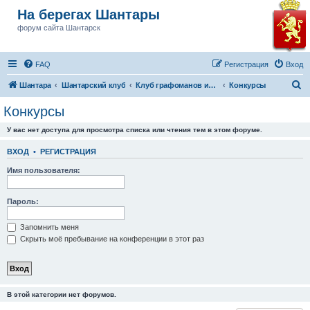
На берегах Шантары
форум сайта Шантарск
FAQ
Регистрация
Вход
П
Шантара
Шантарский клуб
Клуб графоманов им Бушкова
Конкурсы
о
Конкурсы
и
У вас нет доступа для просмотра списка или чтения тем в этом форуме.
с
к
ВХОД
•
РЕГИСТРАЦИЯ
Имя пользователя:
Пароль:
Запомнить меня
Скрыть моё пребывание на конференции в этот раз
В этой категории нет форумов.