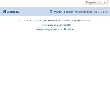
Перейти
Шантара
Удалить cookies
Часовой пояс:
UTC+03:00
Создано на основе
phpBB
® Forum Software © phpBB Limited
Русская поддержка phpBB
Конфиденциальность
|
Правила