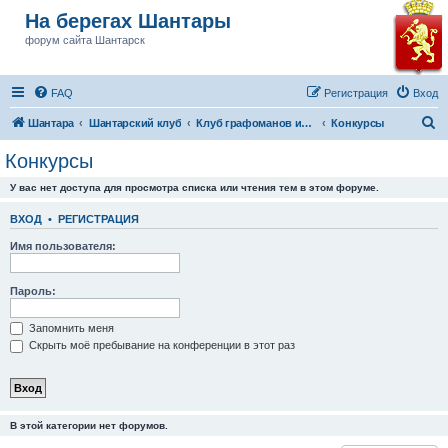
На берегах Шантары
форум сайта Шантарск
FAQ
Регистрация
Вход
П
Шантара
Шантарский клуб
Клуб графоманов им Бушкова
Конкурсы
о
Конкурсы
и
У вас нет доступа для просмотра списка или чтения тем в этом форуме.
с
к
ВХОД
•
РЕГИСТРАЦИЯ
Имя пользователя:
Пароль:
Запомнить меня
Скрыть моё пребывание на конференции в этот раз
В этой категории нет форумов.