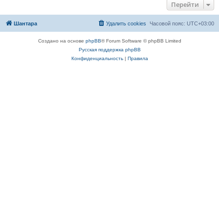
Перейти
Шантара
Удалить cookies
Часовой пояс:
UTC+03:00
Создано на основе
phpBB
® Forum Software © phpBB Limited
Русская поддержка phpBB
Конфиденциальность
|
Правила