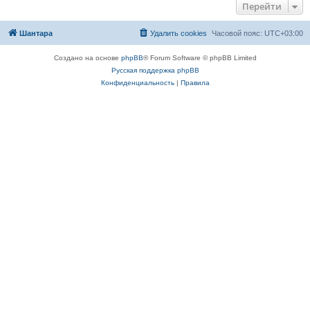
Перейти
Шантара
Удалить cookies
Часовой пояс:
UTC+03:00
Создано на основе
phpBB
® Forum Software © phpBB Limited
Русская поддержка phpBB
Конфиденциальность
|
Правила