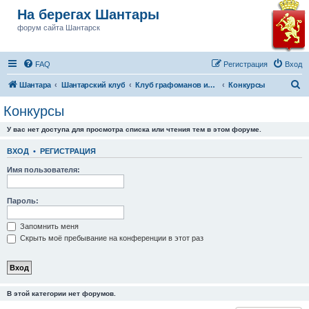
На берегах Шантары
форум сайта Шантарск
FAQ
Регистрация
Вход
П
Шантара
Шантарский клуб
Клуб графоманов им Бушкова
Конкурсы
о
Конкурсы
и
У вас нет доступа для просмотра списка или чтения тем в этом форуме.
с
к
ВХОД
•
РЕГИСТРАЦИЯ
Имя пользователя:
Пароль:
Запомнить меня
Скрыть моё пребывание на конференции в этот раз
В этой категории нет форумов.