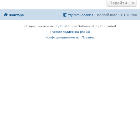
Перейти
Шантара
Удалить cookies
Часовой пояс:
UTC+03:00
Создано на основе
phpBB
® Forum Software © phpBB Limited
Русская поддержка phpBB
Конфиденциальность
|
Правила