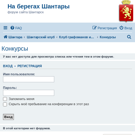
На берегах Шантары
форум сайта Шантарск
FAQ
Регистрация
Вход
П
Шантара
Шантарский клуб
Клуб графоманов им Бушкова
Конкурсы
о
Конкурсы
и
У вас нет доступа для просмотра списка или чтения тем в этом форуме.
с
к
ВХОД
•
РЕГИСТРАЦИЯ
Имя пользователя:
Пароль:
Запомнить меня
Скрыть моё пребывание на конференции в этот раз
В этой категории нет форумов.