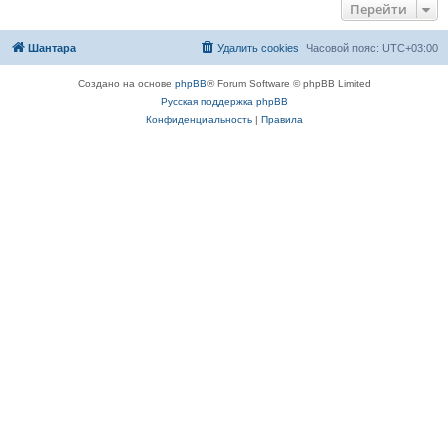
Перейти
Шантара
Удалить cookies
Часовой пояс:
UTC+03:00
Создано на основе
phpBB
® Forum Software © phpBB Limited
Русская поддержка phpBB
Конфиденциальность
|
Правила