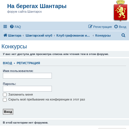
На берегах Шантары
форум сайта Шантарск
FAQ
Регистрация
Вход
П
Шантара
Шантарский клуб
Клуб графоманов им Бушкова
Конкурсы
о
Конкурсы
и
У вас нет доступа для просмотра списка или чтения тем в этом форуме.
с
к
ВХОД
•
РЕГИСТРАЦИЯ
Имя пользователя:
Пароль:
Запомнить меня
Скрыть моё пребывание на конференции в этот раз
В этой категории нет форумов.