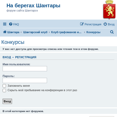
На берегах Шантары
форум сайта Шантарск
FAQ
Регистрация
Вход
П
Шантара
Шантарский клуб
Клуб графоманов им Бушкова
Конкурсы
о
Конкурсы
и
У вас нет доступа для просмотра списка или чтения тем в этом форуме.
с
к
ВХОД
•
РЕГИСТРАЦИЯ
Имя пользователя:
Пароль:
Запомнить меня
Скрыть моё пребывание на конференции в этот раз
В этой категории нет форумов.