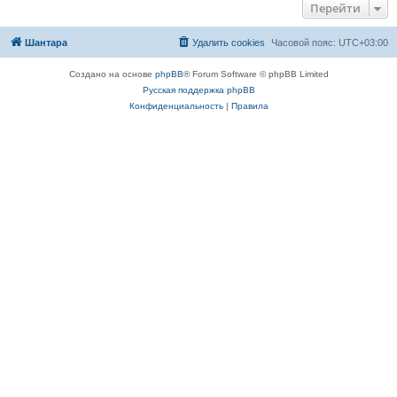
Перейти
Шантара
Удалить cookies
Часовой пояс:
UTC+03:00
Создано на основе
phpBB
® Forum Software © phpBB Limited
Русская поддержка phpBB
Конфиденциальность
|
Правила