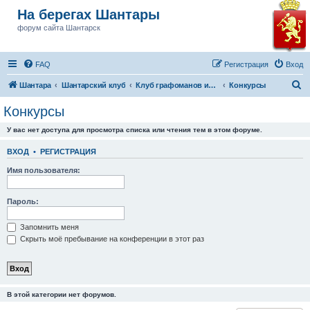
На берегах Шантары
форум сайта Шантарск
FAQ
Регистрация
Вход
П
Шантара
Шантарский клуб
Клуб графоманов им Бушкова
Конкурсы
о
Конкурсы
и
У вас нет доступа для просмотра списка или чтения тем в этом форуме.
с
к
ВХОД
•
РЕГИСТРАЦИЯ
Имя пользователя:
Пароль:
Запомнить меня
Скрыть моё пребывание на конференции в этот раз
В этой категории нет форумов.