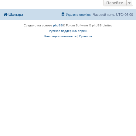
Перейти
Шантара
Удалить cookies
Часовой пояс:
UTC+03:00
Создано на основе
phpBB
® Forum Software © phpBB Limited
Русская поддержка phpBB
Конфиденциальность
|
Правила