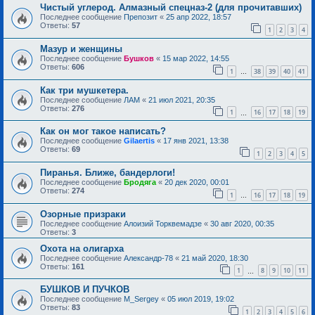
Чистый углерод. Алмазный спецназ-2 (для прочитавших)
Последнее сообщение
Препозит
«
25 апр 2022, 18:57
Ответы:
57
1
2
3
4
Мазур и женщины
Последнее сообщение
Бушков
«
15 мар 2022, 14:55
Ответы:
606
1
38
39
40
41
…
Как три мушкетера.
Последнее сообщение
ЛАМ
«
21 июл 2021, 20:35
Ответы:
276
1
16
17
18
19
…
Как он мог такое написать?
Последнее сообщение
Gilaertis
«
17 янв 2021, 13:38
Ответы:
69
1
2
3
4
5
Пиранья. Ближе, бандерлоги!
Последнее сообщение
Бродяга
«
20 дек 2020, 00:01
Ответы:
274
1
16
17
18
19
…
Озорные призраки
Последнее сообщение
Алоизий Торквемадзе
«
30 авг 2020, 00:35
Ответы:
3
Охота на олигарха
Последнее сообщение
Александр-78
«
21 май 2020, 18:30
Ответы:
161
1
8
9
10
11
…
БУШКОВ И ПУЧКОВ
Последнее сообщение
M_Sergey
«
05 июл 2019, 19:02
Ответы:
83
1
2
3
4
5
6