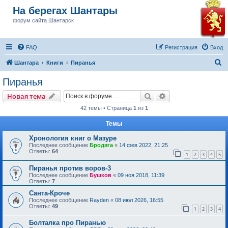
На берегах Шантары
форум сайта Шантарск
FAQ
Регистрация
Вход
П
Шантара
Книги
Пиранья
о
Пиранья
и
Поиск
Расширенный пои
Новая тема
с
42 темы • Страница
1
из
1
к
Темы
Хронология книг о Мазуре
Последнее сообщение
Бродяга
«
14 фев 2022, 21:25
Ответы:
64
1
2
3
4
5
Пиранья против воров-3
Последнее сообщение
Бушков
«
09 ноя 2018, 11:39
Ответы:
7
Санта-Кроче
Последнее сообщение
Rayden
«
08 июл 2026, 16:55
Ответы:
49
1
2
3
4
Болталка про Пиранью