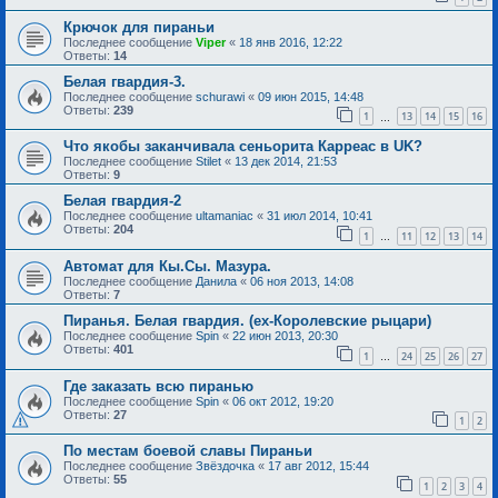
Крючок для пираньи
Последнее сообщение
Viper
«
18 янв 2016, 12:22
Ответы:
14
Белая гвардия-3.
Последнее сообщение
schurawi
«
09 июн 2015, 14:48
Ответы:
239
1
13
14
15
16
…
Что якобы заканчивала сеньорита Карреас в UK?
Последнее сообщение
Stilet
«
13 дек 2014, 21:53
Ответы:
9
Белая гвардия-2
Последнее сообщение
ultamaniac
«
31 июл 2014, 10:41
Ответы:
204
1
11
12
13
14
…
Автомат для Кы.Сы. Мазура.
Последнее сообщение
Данила
«
06 ноя 2013, 14:08
Ответы:
7
Пиранья. Белая гвардия. (ex-Королевские рыцари)
Последнее сообщение
Spin
«
22 июн 2013, 20:30
Ответы:
401
1
24
25
26
27
…
Где заказать всю пиранью
Последнее сообщение
Spin
«
06 окт 2012, 19:20
Ответы:
27
1
2
По местам боевой славы Пираньи
Последнее сообщение
Звёздочка
«
17 авг 2012, 15:44
Ответы:
55
1
2
3
4