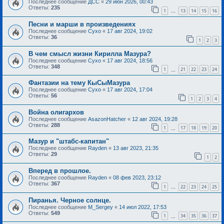
Последнее сообщение
ДСС
«
29 июн 2026, 00:43
Ответы:
235
1
13
14
15
16
…
Песни и марши в произведениях
Последнее сообщение
Сухо
«
17 авг 2024, 19:02
Ответы:
36
1
2
3
В чем смысл жизни Кирилла Мазура?
Последнее сообщение
Сухо
«
17 авг 2024, 18:56
Ответы:
348
1
21
22
23
24
…
Фантазии на тему КыСыМазура
Последнее сообщение
Сухо
«
17 авг 2024, 17:04
Ответы:
56
1
2
3
4
Война олигархов
Последнее сообщение
AsazonHatcher
«
12 авг 2024, 19:28
Ответы:
288
1
17
18
19
20
…
Мазур и "штабс-капитан"
Последнее сообщение
Rayden
«
13 авг 2023, 21:35
Ответы:
29
1
2
Вперед в прошлое.
Последнее сообщение
Rayden
«
08 фев 2023, 23:12
Ответы:
367
1
22
23
24
25
…
Пиранья. Черное солнце.
Последнее сообщение
M_Sergey
«
14 июл 2022, 17:53
Ответы:
549
1
34
35
36
37
…