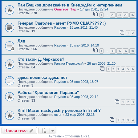
Пан Бушков,приезжайте в Киев,ждём с нетерпением
Последнее сообщение
Ольгерт_Тар
«
17 дек 2011, 22:24
Ответы:
378
1
23
24
25
26
…
Генерал Глаголев - агент РУМО США????? :)
Последнее сообщение
Rayden
«
15 дек 2011, 21:40
Ответы:
19
1
2
Ляп
Последнее сообщение
Rayden
«
13 май 2010, 14:10
Ответы:
566
1
35
36
37
38
…
Кто такой Д. Черкасов?
Последнее сообщение
Калика Перехожий
«
26 дек 2008, 21:20
Ответы:
84
1
2
3
4
5
6
здесь помню,а здесь нет
Последнее сообщение
Rayden
«
05 ноя 2008, 18:07
Ответы:
3
Работа "Хронология Пираньи"
Последнее сообщение
Rayden
«
08 апр 2008, 22:12
Ответы:
33
1
2
3
Kirill Mazur nastoyashiy personazh ili net ?
Последнее сообщение
смог
«
23 мар 2008, 22:16
Ответы:
56
1
2
3
4
Новая тема
42 темы • Страница
1
из
1