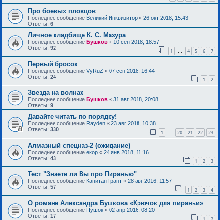
Про боевых пловцов
Последнее сообщение
Великий Инквизитор
«
26 окт 2018, 15:43
Ответы:
6
Личное кладбище К. С. Мазура
Последнее сообщение
Бушков
«
10 сен 2018, 18:57
Ответы:
92
1
4
5
6
7
…
Первый бросок
Последнее сообщение
VyRuZ
«
07 сен 2018, 16:44
Ответы:
24
1
2
Звезда на волнах
Последнее сообщение
Бушков
«
31 авг 2018, 20:08
Ответы:
9
Давайте читать по порядку!
Последнее сообщение
Rayden
«
23 авг 2018, 10:38
Ответы:
330
1
20
21
22
23
…
Алмазный спецназ-2 (ожидание)
Последнее сообщение
екор
«
24 янв 2018, 11:16
Ответы:
43
1
2
3
Тест "Знаете ли Вы про Пиранью"
Последнее сообщение
Капитан Грант
«
28 авг 2016, 11:57
Ответы:
57
1
2
3
4
О романе Александра Бушкова «Крючок для пираньи»
Последнее сообщение
Пушок
«
02 апр 2016, 08:20
Ответы:
17
1
2