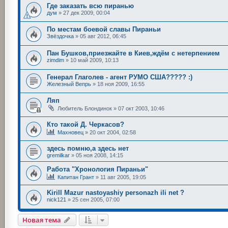
Где заказать всю пиранью
дум
»
27 дек 2009, 00:04
По местам боевой славы Пираньи
Звёздочка
»
05 авг 2012, 06:45
Пан Бушков,приезжайте в Киев,ждём с нетерпением
zimdim
»
10 май 2009, 10:13
Генерал Глаголев - агент РУМО США????? :)
Железный Вепрь
»
18 ноя 2009, 16:55
Ляп
Любитель Блондинок
»
07 окт 2003, 10:46
Кто такой Д. Черкасов?
Махновец
»
20 окт 2004, 02:58
здесь помню,а здесь нет
gremilkar
»
05 ноя 2008, 14:15
Работа "Хронология Пираньи"
Капитан Грант
»
11 авг 2005, 19:05
Kirill Mazur nastoyashiy personazh ili net ?
nick121
»
25 сен 2005, 07:00
Новая тема