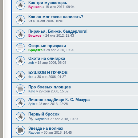
Как три мушкетера.
Бушков
»
15 июн 2017, 09:04
Как он мог такое написать?
Vit
»
04 авг 2004, 10:01
Пиранья. Ближе, бандерлоги!
Бушков
»
24 янв 2012, 19:43
Озорные призраки
Бродяга
»
29 авг 2020, 19:20
Охота на олигарха
xcb
»
18 апр 2006, 08:08
БУШКОВ И ПУЧКОВ
fixx
»
30 янв 2006, 01:27
Про боевых пловцов
Kato
»
29 фев 2008, 15:52
Личное кладбище К. С. Мазура
Spin
»
28 июл 2013, 22:28
Первый бросок
Rayden
»
27 авг 2018, 10:37
Звезда на волнах
Rayden
»
30 авг 2018, 14:45