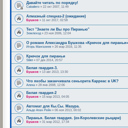
Давайте читать по порядку!
Cabaliero
»
22 окт 2007, 11:49
Алмазный спецназ-2 (ожидание)
Бушков
»
11 окт 2017, 02:58
Тест "Знаете ли Вы про Пиранью"
Землеход
»
23 ноя 2006, 12:04
О романе Александра Бушкова «Крючок для пираньи
Игорь Мангазеев
»
26 мар 2016, 11:35
Крючок для пираньи
Stilet
»
07 дек 2014, 20:57
Белая гвардия-3.
Бушков
»
13 авг 2013, 13:30
Что якобы заканчивала сеньорита Карреас в UK?
Алека
»
28 янв 2008, 12:06
Белая гвардия-2
Бушков
»
15 мар 2013, 04:05
Автомат для Кы.Сы. Мазура.
Альдо Апач Рейн
»
06 ноя 2013, 00:02
Пиранья. Белая гвардия. (ex-Королевские рыцари)
Бушков
»
31 мар 2012, 17:34