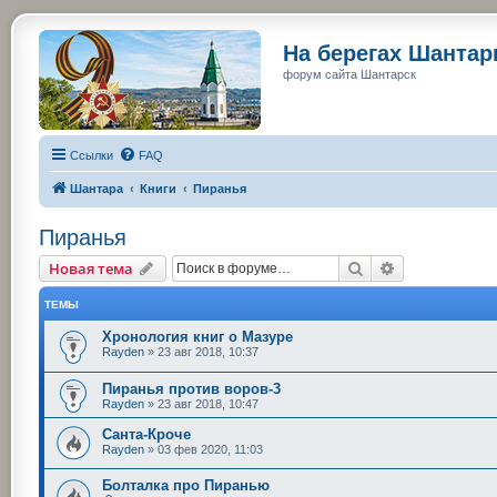
На берегах Шанта
форум сайта Шантарск
Ссылки
FAQ
Шантара
Книги
Пиранья
Пиранья
Поиск
Расширенный
Новая тема
ТЕМЫ
Хронология книг о Мазуре
Rayden
»
23 авг 2018, 10:37
Пиранья против воров-3
Rayden
»
23 авг 2018, 10:47
Санта-Кроче
Rayden
»
03 фев 2020, 11:03
Болталка про Пиранью