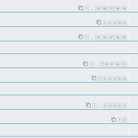
1
15
16
17
18
19
…
1
2
3
4
5
1
15
16
17
18
19
…
1
7
8
9
10
11
…
1
2
3
4
5
6
1
3
4
5
6
7
…
1
2