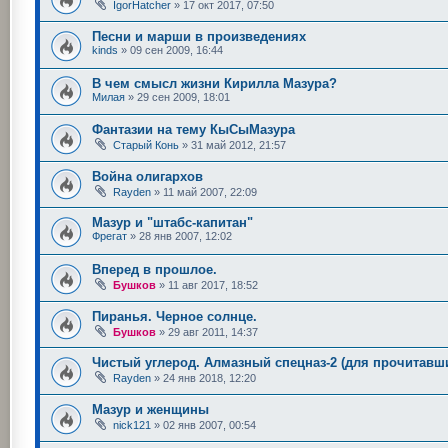
IgorHatcher
»
17 окт 2017, 07:50
Песни и марши в произведениях
kinds
»
09 сен 2009, 16:44
В чем смысл жизни Кирилла Мазура?
Милая
»
29 сен 2009, 18:01
Фантазии на тему КыСыМазура
Старый Конь
»
31 май 2012, 21:57
Война олигархов
Rayden
»
11 май 2007, 22:09
Мазур и "штабс-капитан"
Фрегат
»
28 янв 2007, 12:02
Вперед в прошлое.
Бушков
»
11 авг 2017, 18:52
Пиранья. Черное солнце.
Бушков
»
29 авг 2011, 14:37
Чистый углерод. Алмазный спецназ-2 (для прочитавш
Rayden
»
24 янв 2018, 12:20
Мазур и женщины
nick121
»
02 янв 2007, 00:54