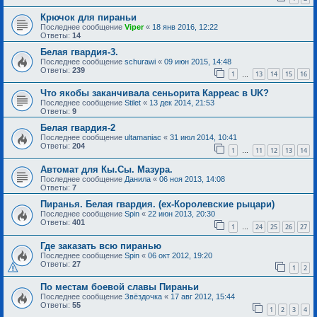
Крючок для пираньи
Последнее сообщение
Viper
«
18 янв 2016, 12:22
Ответы:
14
Белая гвардия-3.
Последнее сообщение
schurawi
«
09 июн 2015, 14:48
Ответы:
239
1
13
14
15
16
…
Что якобы заканчивала сеньорита Карреас в UK?
Последнее сообщение
Stilet
«
13 дек 2014, 21:53
Ответы:
9
Белая гвардия-2
Последнее сообщение
ultamaniac
«
31 июл 2014, 10:41
Ответы:
204
1
11
12
13
14
…
Автомат для Кы.Сы. Мазура.
Последнее сообщение
Данила
«
06 ноя 2013, 14:08
Ответы:
7
Пиранья. Белая гвардия. (ex-Королевские рыцари)
Последнее сообщение
Spin
«
22 июн 2013, 20:30
Ответы:
401
1
24
25
26
27
…
Где заказать всю пиранью
Последнее сообщение
Spin
«
06 окт 2012, 19:20
Ответы:
27
1
2
По местам боевой славы Пираньи
Последнее сообщение
Звёздочка
«
17 авг 2012, 15:44
Ответы:
55
1
2
3
4