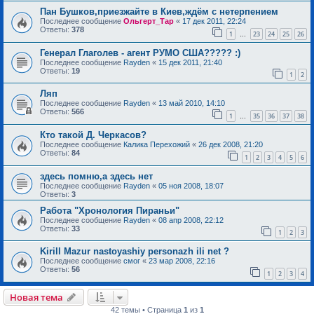
Пан Бушков,приезжайте в Киев,ждём с нетерпением
Последнее сообщение
Ольгерт_Тар
«
17 дек 2011, 22:24
Ответы:
378
1
23
24
25
26
…
Генерал Глаголев - агент РУМО США????? :)
Последнее сообщение
Rayden
«
15 дек 2011, 21:40
Ответы:
19
1
2
Ляп
Последнее сообщение
Rayden
«
13 май 2010, 14:10
Ответы:
566
1
35
36
37
38
…
Кто такой Д. Черкасов?
Последнее сообщение
Калика Перехожий
«
26 дек 2008, 21:20
Ответы:
84
1
2
3
4
5
6
здесь помню,а здесь нет
Последнее сообщение
Rayden
«
05 ноя 2008, 18:07
Ответы:
3
Работа "Хронология Пираньи"
Последнее сообщение
Rayden
«
08 апр 2008, 22:12
Ответы:
33
1
2
3
Kirill Mazur nastoyashiy personazh ili net ?
Последнее сообщение
смог
«
23 мар 2008, 22:16
Ответы:
56
1
2
3
4
Новая тема
42 темы • Страница
1
из
1