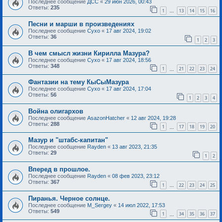
Последнее сообщение
ДСС
«
29 июн 2026, 00:43
Ответы:
235
1
13
14
15
16
…
Песни и марши в произведениях
Последнее сообщение
Сухо
«
17 авг 2024, 19:02
Ответы:
36
1
2
3
В чем смысл жизни Кирилла Мазура?
Последнее сообщение
Сухо
«
17 авг 2024, 18:56
Ответы:
348
1
21
22
23
24
…
Фантазии на тему КыСыМазура
Последнее сообщение
Сухо
«
17 авг 2024, 17:04
Ответы:
56
1
2
3
4
Война олигархов
Последнее сообщение
AsazonHatcher
«
12 авг 2024, 19:28
Ответы:
288
1
17
18
19
20
…
Мазур и "штабс-капитан"
Последнее сообщение
Rayden
«
13 авг 2023, 21:35
Ответы:
29
1
2
Вперед в прошлое.
Последнее сообщение
Rayden
«
08 фев 2023, 23:12
Ответы:
367
1
22
23
24
25
…
Пиранья. Черное солнце.
Последнее сообщение
M_Sergey
«
14 июл 2022, 17:53
Ответы:
549
1
34
35
36
37
…