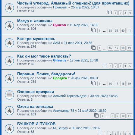
Чистый углерод. Алмазный спецназ-2 (для прочитавших)
Последнее сообщение
Препозит
«
25 апр 2022, 18:57
Ответы:
57
1
2
3
4
Мазур и женщины
Последнее сообщение
Бушков
«
15 мар 2022, 14:55
Ответы:
606
1
38
39
40
41
…
Как три мушкетера.
Последнее сообщение
ЛАМ
«
21 июл 2021, 20:35
Ответы:
276
1
16
17
18
19
…
Как он мог такое написать?
Последнее сообщение
Gilaertis
«
17 янв 2021, 13:38
Ответы:
69
1
2
3
4
5
Пиранья. Ближе, бандерлоги!
Последнее сообщение
Бродяга
«
20 дек 2020, 00:01
Ответы:
274
1
16
17
18
19
…
Озорные призраки
Последнее сообщение
Алоизий Торквемадзе
«
30 авг 2020, 00:35
Ответы:
3
Охота на олигарха
Последнее сообщение
Александр-78
«
21 май 2020, 18:30
Ответы:
161
1
8
9
10
11
…
БУШКОВ И ПУЧКОВ
Последнее сообщение
M_Sergey
«
05 июл 2019, 19:02
Ответы:
83
1
2
3
4
5
6