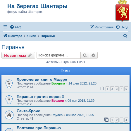
На берегах Шантары
форум сайта Шантарск
FAQ
Регистрация
Вход
П
Шантара
Книги
Пиранья
о
Пиранья
и
Поиск
Расширенный пои
Новая тема
с
42 темы • Страница
1
из
1
к
Темы
Хронология книг о Мазуре
Последнее сообщение
Бродяга
«
14 фев 2022, 21:25
Ответы:
64
1
2
3
4
5
Пиранья против воров-3
Последнее сообщение
Бушков
«
09 ноя 2018, 11:39
Ответы:
7
Санта-Кроче
Последнее сообщение
Rayden
«
08 июл 2026, 16:55
Ответы:
49
1
2
3
4
Болталка про Пиранью