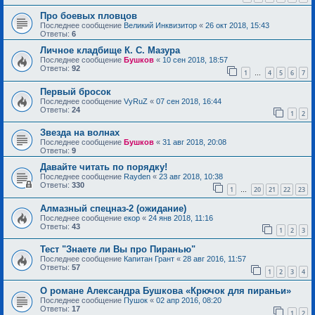
Про боевых пловцов
Последнее сообщение
Великий Инквизитор
«
26 окт 2018, 15:43
Ответы:
6
Личное кладбище К. С. Мазура
Последнее сообщение
Бушков
«
10 сен 2018, 18:57
Ответы:
92
1
4
5
6
7
…
Первый бросок
Последнее сообщение
VyRuZ
«
07 сен 2018, 16:44
Ответы:
24
1
2
Звезда на волнах
Последнее сообщение
Бушков
«
31 авг 2018, 20:08
Ответы:
9
Давайте читать по порядку!
Последнее сообщение
Rayden
«
23 авг 2018, 10:38
Ответы:
330
1
20
21
22
23
…
Алмазный спецназ-2 (ожидание)
Последнее сообщение
екор
«
24 янв 2018, 11:16
Ответы:
43
1
2
3
Тест "Знаете ли Вы про Пиранью"
Последнее сообщение
Капитан Грант
«
28 авг 2016, 11:57
Ответы:
57
1
2
3
4
О романе Александра Бушкова «Крючок для пираньи»
Последнее сообщение
Пушок
«
02 апр 2016, 08:20
Ответы:
17
1
2