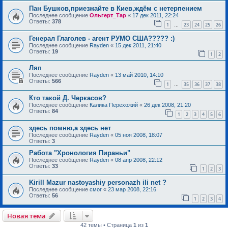
Пан Бушков,приезжайте в Киев,ждём с нетерпением
Последнее сообщение
Ольгерт_Тар
«
17 дек 2011, 22:24
Ответы:
378
1
23
24
25
26
…
Генерал Глаголев - агент РУМО США????? :)
Последнее сообщение
Rayden
«
15 дек 2011, 21:40
Ответы:
19
1
2
Ляп
Последнее сообщение
Rayden
«
13 май 2010, 14:10
Ответы:
566
1
35
36
37
38
…
Кто такой Д. Черкасов?
Последнее сообщение
Калика Перехожий
«
26 дек 2008, 21:20
Ответы:
84
1
2
3
4
5
6
здесь помню,а здесь нет
Последнее сообщение
Rayden
«
05 ноя 2008, 18:07
Ответы:
3
Работа "Хронология Пираньи"
Последнее сообщение
Rayden
«
08 апр 2008, 22:12
Ответы:
33
1
2
3
Kirill Mazur nastoyashiy personazh ili net ?
Последнее сообщение
смог
«
23 мар 2008, 22:16
Ответы:
56
1
2
3
4
Новая тема
42 темы • Страница
1
из
1