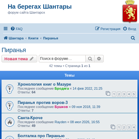
На берегах Шантары
форум сайта Шантарск
FAQ
Регистрация
Вход
П
Шантара
Книги
Пиранья
о
Пиранья
и
Поиск
Расширенный пои
Новая тема
с
42 темы • Страница
1
из
1
к
Темы
Хронология книг о Мазуре
Последнее сообщение
Бродяга
«
14 фев 2022, 21:25
Ответы:
64
1
2
3
4
5
Пиранья против воров-3
Последнее сообщение
Бушков
«
09 ноя 2018, 11:39
Ответы:
7
Санта-Кроче
Последнее сообщение
Rayden
«
08 июл 2026, 16:55
Ответы:
49
1
2
3
4
Болталка про Пиранью