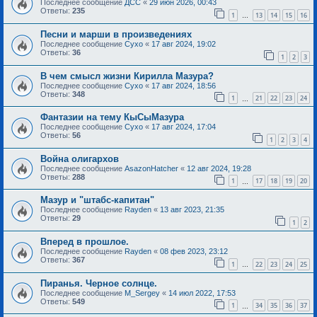
Последнее сообщение
ДСС
«
29 июн 2026, 00:43
Ответы:
235
1
13
14
15
16
…
Песни и марши в произведениях
Последнее сообщение
Сухо
«
17 авг 2024, 19:02
Ответы:
36
1
2
3
В чем смысл жизни Кирилла Мазура?
Последнее сообщение
Сухо
«
17 авг 2024, 18:56
Ответы:
348
1
21
22
23
24
…
Фантазии на тему КыСыМазура
Последнее сообщение
Сухо
«
17 авг 2024, 17:04
Ответы:
56
1
2
3
4
Война олигархов
Последнее сообщение
AsazonHatcher
«
12 авг 2024, 19:28
Ответы:
288
1
17
18
19
20
…
Мазур и "штабс-капитан"
Последнее сообщение
Rayden
«
13 авг 2023, 21:35
Ответы:
29
1
2
Вперед в прошлое.
Последнее сообщение
Rayden
«
08 фев 2023, 23:12
Ответы:
367
1
22
23
24
25
…
Пиранья. Черное солнце.
Последнее сообщение
M_Sergey
«
14 июл 2022, 17:53
Ответы:
549
1
34
35
36
37
…