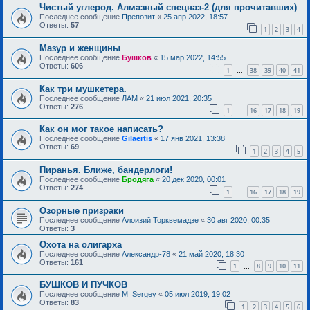
Чистый углерод. Алмазный спецназ-2 (для прочитавших)
Последнее сообщение
Препозит
«
25 апр 2022, 18:57
Ответы:
57
1
2
3
4
Мазур и женщины
Последнее сообщение
Бушков
«
15 мар 2022, 14:55
Ответы:
606
1
38
39
40
41
…
Как три мушкетера.
Последнее сообщение
ЛАМ
«
21 июл 2021, 20:35
Ответы:
276
1
16
17
18
19
…
Как он мог такое написать?
Последнее сообщение
Gilaertis
«
17 янв 2021, 13:38
Ответы:
69
1
2
3
4
5
Пиранья. Ближе, бандерлоги!
Последнее сообщение
Бродяга
«
20 дек 2020, 00:01
Ответы:
274
1
16
17
18
19
…
Озорные призраки
Последнее сообщение
Алоизий Торквемадзе
«
30 авг 2020, 00:35
Ответы:
3
Охота на олигарха
Последнее сообщение
Александр-78
«
21 май 2020, 18:30
Ответы:
161
1
8
9
10
11
…
БУШКОВ И ПУЧКОВ
Последнее сообщение
M_Sergey
«
05 июл 2019, 19:02
Ответы:
83
1
2
3
4
5
6