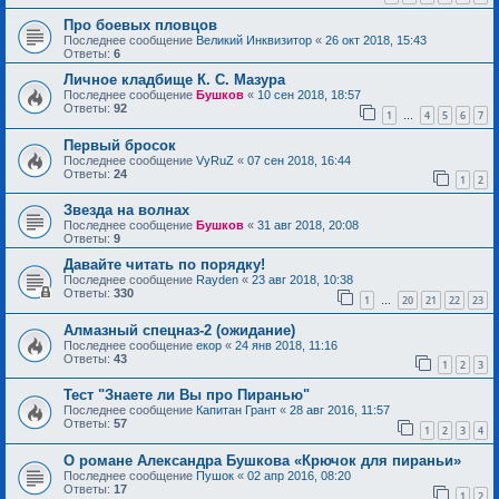
Про боевых пловцов
Последнее сообщение
Великий Инквизитор
«
26 окт 2018, 15:43
Ответы:
6
Личное кладбище К. С. Мазура
Последнее сообщение
Бушков
«
10 сен 2018, 18:57
Ответы:
92
1
4
5
6
7
…
Первый бросок
Последнее сообщение
VyRuZ
«
07 сен 2018, 16:44
Ответы:
24
1
2
Звезда на волнах
Последнее сообщение
Бушков
«
31 авг 2018, 20:08
Ответы:
9
Давайте читать по порядку!
Последнее сообщение
Rayden
«
23 авг 2018, 10:38
Ответы:
330
1
20
21
22
23
…
Алмазный спецназ-2 (ожидание)
Последнее сообщение
екор
«
24 янв 2018, 11:16
Ответы:
43
1
2
3
Тест "Знаете ли Вы про Пиранью"
Последнее сообщение
Капитан Грант
«
28 авг 2016, 11:57
Ответы:
57
1
2
3
4
О романе Александра Бушкова «Крючок для пираньи»
Последнее сообщение
Пушок
«
02 апр 2016, 08:20
Ответы:
17
1
2