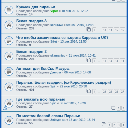
Крючок для пираньи
Последнее сообщение
Viper
«
18 янв 2016, 12:22
Ответы:
14
Белая гвардия-3.
Последнее сообщение
schurawi
«
09 июн 2015, 14:48
Ответы:
239
1
13
14
15
16
…
Что якобы заканчивала сеньорита Карреас в UK?
Последнее сообщение
Stilet
«
13 дек 2014, 21:53
Ответы:
9
Белая гвардия-2
Последнее сообщение
ultamaniac
«
31 июл 2014, 10:41
Ответы:
204
1
11
12
13
14
…
Автомат для Кы.Сы. Мазура.
Последнее сообщение
Данила
«
06 ноя 2013, 14:08
Ответы:
7
Пиранья. Белая гвардия. (ex-Королевские рыцари)
Последнее сообщение
Spin
«
22 июн 2013, 20:30
Ответы:
401
1
24
25
26
27
…
Где заказать всю пиранью
Последнее сообщение
Spin
«
06 окт 2012, 19:20
Ответы:
27
1
2
По местам боевой славы Пираньи
Последнее сообщение
Звёздочка
«
17 авг 2012, 15:44
Ответы:
55
1
2
3
4