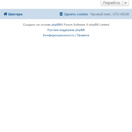
Перейти
Шантара
Удалить cookies
Часовой пояс:
UTC+03:00
Создано на основе
phpBB
® Forum Software © phpBB Limited
Русская поддержка phpBB
Конфиденциальность
|
Правила