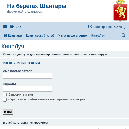
На берегах Шантары
форум сайта Шантарск
FAQ
Регистрация
Вход
П
Шантара
Шантарский клуб
Чего душе угодно
КиноЛуч
о
КиноЛуч
и
У вас нет доступа для просмотра списка или чтения тем в этом форуме.
с
к
ВХОД
•
РЕГИСТРАЦИЯ
Имя пользователя:
Пароль:
Запомнить меня
Скрыть моё пребывание на конференции в этот раз
В этой категории нет форумов.